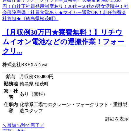
【月収例30万円★寮費無料！】リチウ
ムイオン電池などの運搬作業！フォー
クリ...
株式会社BREXA Next
給与
月収例
310,000
円
勤務地
徳島県 松茂町
寮・社
あり（無料）
宅
仕事内
化学系工場でのクレーン・フォークリフト・重機製
容
造スタッフ
詳細を表示
＼最短45秒で完了／