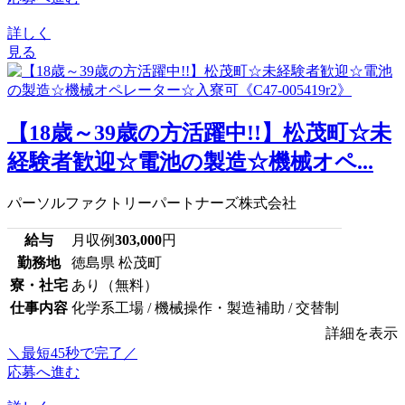
詳しく
見る
【18歳～39歳の方活躍中!!】松茂町☆未
経験者歓迎☆電池の製造☆機械オペ...
パーソルファクトリーパートナーズ株式会社
給与
月収例
303,000
円
勤務地
徳島県 松茂町
寮・社宅
あり（無料）
仕事内容
化学系工場 / 機械操作・製造補助 / 交替制
詳細を表示
＼最短45秒で完了／
応募へ進む