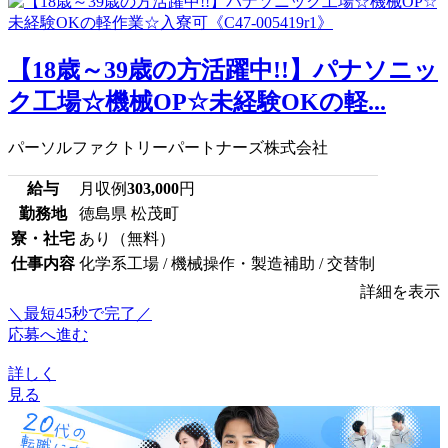
【18歳～39歳の方活躍中!!】パナソニッ
ク工場☆機械OP☆未経験OKの軽...
パーソルファクトリーパートナーズ株式会社
給与
月収例
303,000
円
勤務地
徳島県 松茂町
寮・社宅
あり（無料）
仕事内容
化学系工場 / 機械操作・製造補助 / 交替制
詳細を表示
＼最短45秒で完了／
応募へ進む
詳しく
見る