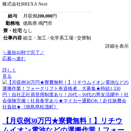
株式会社BREXA Next
給与
月収例
200,000
円
勤務地
徳島県 鳴門市
寮・社宅
なし
仕事内容
組立・加工 / 化学系工場 / 交替制
詳細を表示
＼最短45秒で完了／
応募へ進む
詳しく
見る
【月収例30万円★寮費無料！】リチウ
ムイオン電池などの運搬作業！フォー