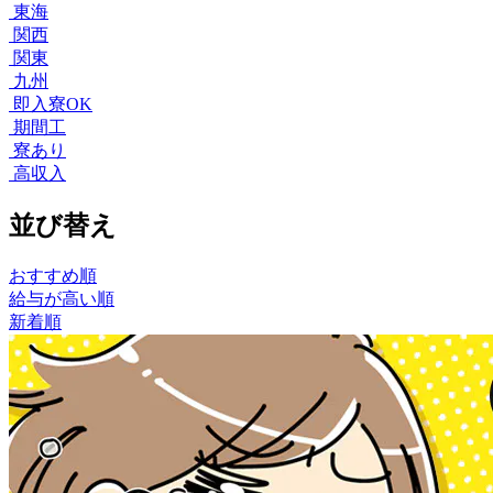
東海
関西
関東
九州
即入寮OK
期間工
寮あり
高収入
並び替え
おすすめ順
給与が高い順
新着順