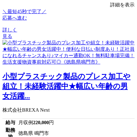
詳細を表示
＼最短45秒で完了／
応募へ進む
詳しく
見る
小型プラスチック製品のプレス加工や
組立！未経験活躍中★幅広い年齢の男
女活躍...
株式会社BREXA Next
給与
月収例
220,000
円
勤務
徳島県 鳴門市
地