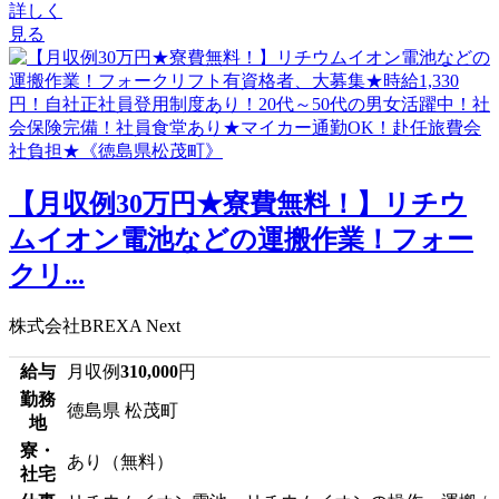
詳しく
見る
【月収例30万円★寮費無料！】リチウ
ムイオン電池などの運搬作業！フォー
クリ...
株式会社BREXA Next
給与
月収例
310,000
円
勤務
徳島県 松茂町
地
寮・
あり（無料）
社宅