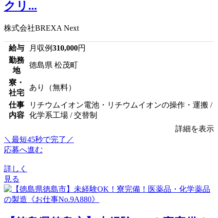
クリ...
株式会社BREXA Next
給与
月収例
310,000
円
勤務
徳島県 松茂町
地
寮・
あり（無料）
社宅
仕事
リチウムイオン電池・リチウムイオンの操作・運搬 /
内容
化学系工場 / 交替制
詳細を表示
＼最短45秒で完了／
応募へ進む
詳しく
見る