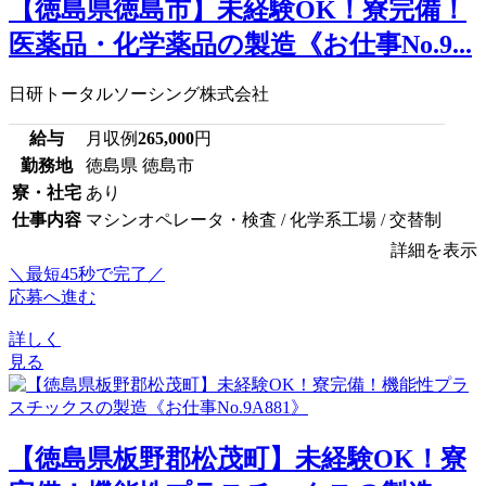
【徳島県徳島市】未経験OK！寮完備！
医薬品・化学薬品の製造《お仕事No.9...
日研トータルソーシング株式会社
給与
月収例
265,000
円
勤務地
徳島県 徳島市
寮・社宅
あり
仕事内容
マシンオペレータ・検査 / 化学系工場 / 交替制
詳細を表示
＼最短45秒で完了／
応募へ進む
詳しく
見る
【徳島県板野郡松茂町】未経験OK！寮