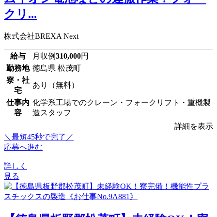
クリ...
株式会社BREXA Next
給与
月収例
310,000
円
勤務地
徳島県 松茂町
寮・社
あり（無料）
宅
仕事内
化学系工場でのクレーン・フォークリフト・重機製
容
造スタッフ
詳細を表示
＼最短45秒で完了／
応募へ進む
詳しく
見る