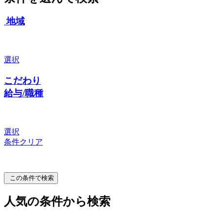
地域
選択
こだわり
給与/職種
選択
条件クリア
この条件で検索
人気の条件から検索