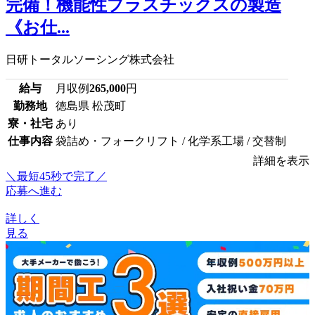
完備！機能性プラスチックスの製造
《お仕...
日研トータルソーシング株式会社
給与
月収例
265,000
円
勤務地
徳島県 松茂町
寮・社宅
あり
仕事内容
袋詰め・フォークリフト / 化学系工場 / 交替制
詳細を表示
＼最短45秒で完了／
応募へ進む
詳しく
見る