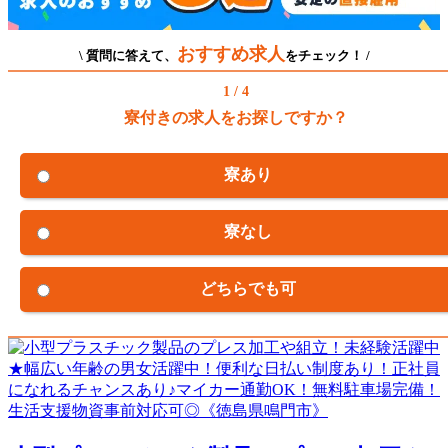
おすすめ求人
\ 質問に答えて、
をチェック！ /
1 / 4
寮付きの求人をお探しですか？
寮あり
寮なし
どちらでも可