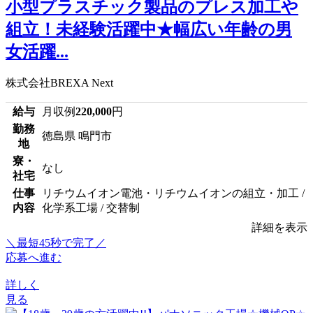
小型プラスチック製品のプレス加工や
組立！未経験活躍中★幅広い年齢の男
女活躍...
株式会社BREXA Next
給与
月収例
220,000
円
勤務
徳島県 鳴門市
地
寮・
なし
社宅
仕事
リチウムイオン電池・リチウムイオンの組立・加工 /
内容
化学系工場 / 交替制
詳細を表示
＼最短45秒で完了／
応募へ進む
詳しく
見る