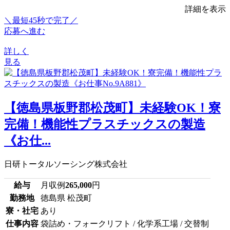
詳細を表示
＼最短45秒で完了／
応募へ進む
詳しく
見る
【徳島県板野郡松茂町】未経験OK！寮
完備！機能性プラスチックスの製造
《お仕...
日研トータルソーシング株式会社
給与
月収例
265,000
円
勤務地
徳島県 松茂町
寮・社宅
あり
仕事内容
袋詰め・フォークリフト / 化学系工場 / 交替制