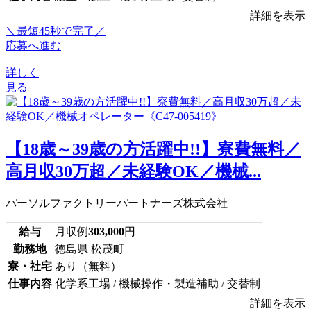
詳細を表示
＼最短45秒で完了／
応募へ進む
詳しく
見る
【18歳～39歳の方活躍中!!】寮費無料／
高月収30万超／未経験OK／機械...
パーソルファクトリーパートナーズ株式会社
給与
月収例
303,000
円
勤務地
徳島県 松茂町
寮・社宅
あり（無料）
仕事内容
化学系工場 / 機械操作・製造補助 / 交替制
詳細を表示