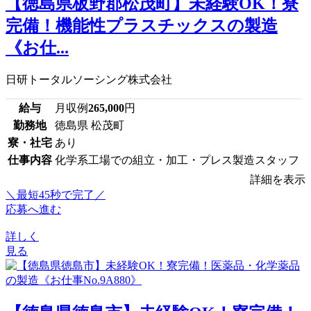
【徳島県板野郡松茂町】未経験OK！寮
完備！機能性プラスチックスの製造
《お仕...
日研トータルソーシング株式会社
給与
月収例
265,000
円
勤務地
徳島県 松茂町
寮・社宅
あり
仕事内容
化学系工場での組立・加工・プレス製造スタッフ
詳細を表示
＼最短45秒で完了／
応募へ進む
詳しく
見る