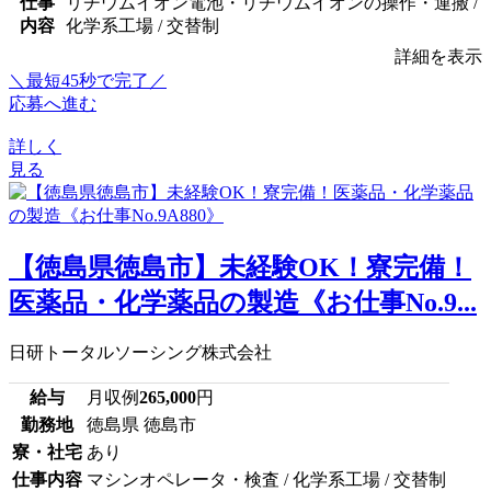
仕事
リチウムイオン電池・リチウムイオンの操作・運搬 /
内容
化学系工場 / 交替制
詳細を表示
＼最短45秒で完了／
応募へ進む
詳しく
見る
【徳島県徳島市】未経験OK！寮完備！
医薬品・化学薬品の製造《お仕事No.9...
日研トータルソーシング株式会社
給与
月収例
265,000
円
勤務地
徳島県 徳島市
寮・社宅
あり
仕事内容
マシンオペレータ・検査 / 化学系工場 / 交替制