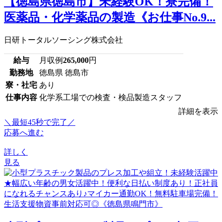
【徳島県徳島市】未経験OK！寮完備！
医薬品・化学薬品の製造《お仕事No.9...
日研トータルソーシング株式会社
給与
月収例
265,000
円
勤務地
徳島県 徳島市
寮・社宅
あり
仕事内容
化学系工場での検査・検品製造スタッフ
詳細を表示
＼最短45秒で完了／
応募へ進む
詳しく
見る