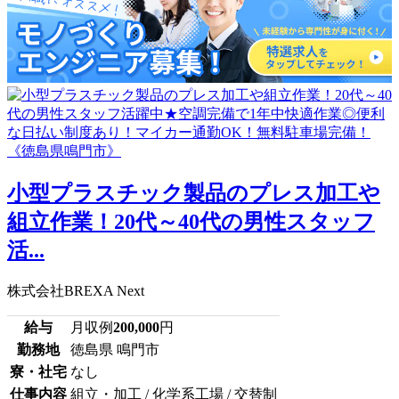
小型プラスチック製品のプレス加工や
組立作業！20代～40代の男性スタッフ
活...
株式会社BREXA Next
給与
月収例
200,000
円
勤務地
徳島県 鳴門市
寮・社宅
なし
仕事内容
組立・加工 / 化学系工場 / 交替制