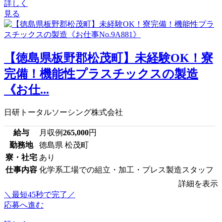
詳しく
見る
【徳島県板野郡松茂町】未経験OK！寮
完備！機能性プラスチックスの製造
《お仕...
日研トータルソーシング株式会社
給与
月収例
265,000
円
勤務地
徳島県 松茂町
寮・社宅
あり
仕事内容
化学系工場での組立・加工・プレス製造スタッフ
詳細を表示
＼最短45秒で完了／
応募へ進む