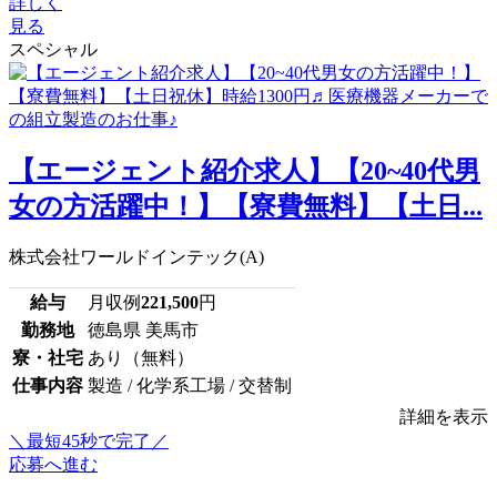
詳しく
見る
スペシャル
【エージェント紹介求人】【20~40代男
女の方活躍中！】【寮費無料】【土日...
株式会社ワールドインテック(A)
給与
月収例
221,500
円
勤務地
徳島県 美馬市
寮・社宅
あり（無料）
仕事内容
製造 / 化学系工場 / 交替制
詳細を表示
＼最短45秒で完了／
応募へ進む