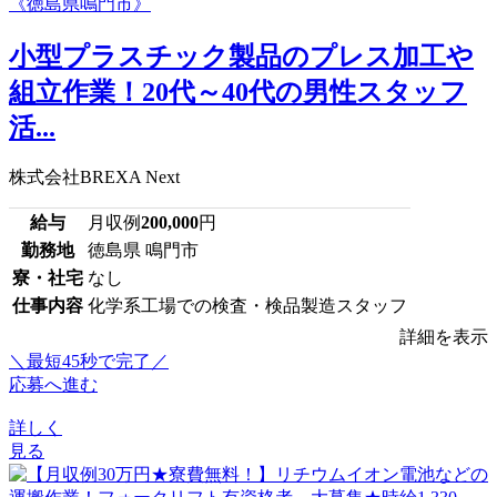
小型プラスチック製品のプレス加工や
組立作業！20代～40代の男性スタッフ
活...
株式会社BREXA Next
給与
月収例
200,000
円
勤務地
徳島県 鳴門市
寮・社宅
なし
仕事内容
化学系工場での検査・検品製造スタッフ
詳細を表示
＼最短45秒で完了／
応募へ進む
詳しく
見る