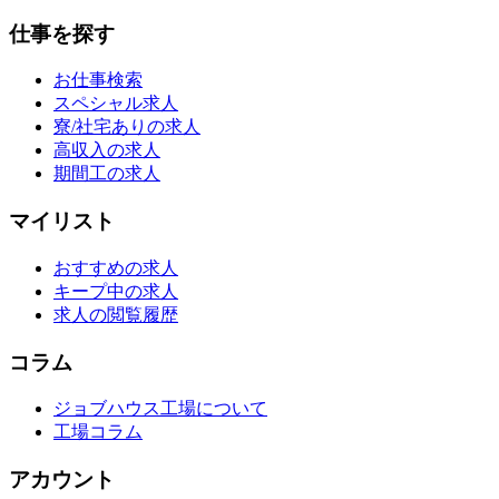
仕事を探す
お仕事検索
スペシャル求人
寮/社宅ありの求人
高収入の求人
期間工の求人
マイリスト
おすすめの求人
キープ中の求人
求人の閲覧履歴
コラム
ジョブハウス工場について
工場コラム
アカウント