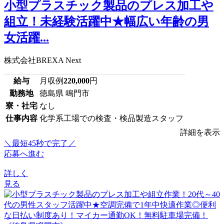
小型プラスチック製品のプレス加工や
組立！未経験活躍中★幅広い年齢の男
女活躍...
株式会社BREXA Next
給与
月収例
220,000
円
勤務地
徳島県 鳴門市
寮・社宅
なし
仕事内容
化学系工場での検査・検品製造スタッフ
詳細を表示
＼最短45秒で完了／
応募へ進む
詳しく
見る