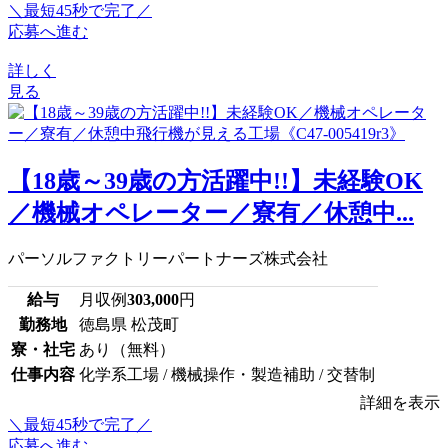
＼最短45秒で完了／
応募へ進む
詳しく
見る
【18歳～39歳の方活躍中!!】未経験OK
／機械オペレーター／寮有／休憩中...
パーソルファクトリーパートナーズ株式会社
給与
月収例
303,000
円
勤務地
徳島県 松茂町
寮・社宅
あり（無料）
仕事内容
化学系工場 / 機械操作・製造補助 / 交替制
詳細を表示
＼最短45秒で完了／
応募へ進む