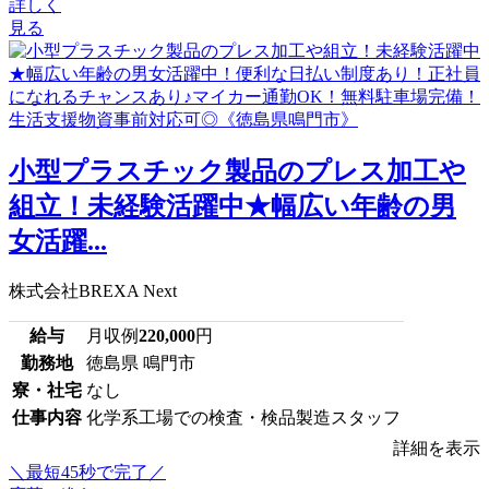
詳しく
見る
小型プラスチック製品のプレス加工や
組立！未経験活躍中★幅広い年齢の男
女活躍...
株式会社BREXA Next
給与
月収例
220,000
円
勤務地
徳島県 鳴門市
寮・社宅
なし
仕事内容
化学系工場での検査・検品製造スタッフ
詳細を表示
＼最短45秒で完了／