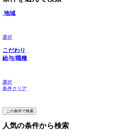
地域
選択
こだわり
給与/職種
選択
条件クリア
この条件で検索
人気の条件から検索