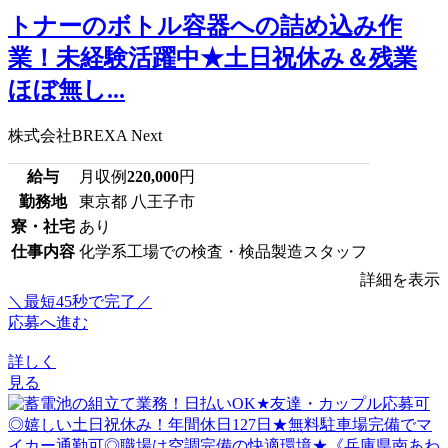
トナーのボトル容器への詰め込み作
業！未経験活躍中★土日祝休み＆残業
ほぼ無し...
株式会社BREXA Next
給与
月収例
220,000
円
勤務地
東京都 八王子市
寮・社宅
あり
仕事内容
化学系工場での検査・検品製造スタッフ
詳細を表示
＼最短45秒で完了／
応募へ進む
詳しく
見る