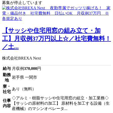
募集が停止しています
【サッシや住宅用窓の組み立て・加
工】月収例37万円以上☆／社宅費無料！
／土...
株式会社BREXA Next
給与
月収例
370,000
円
勤務
岩手県 一関市
地
寮・
あり（無料）
社宅
◇アルミ・樹脂サッシや住宅用窓の組立・加工業務◇
仕事
【サッシの原材料の加工】 原材料を加工する設備（生
内容
産機械）のマシンオペレータ...