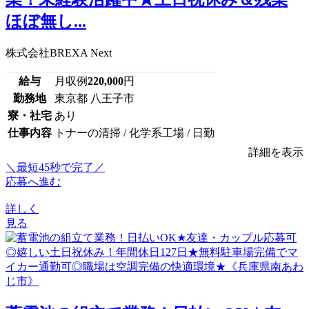
ほぼ無し...
株式会社BREXA Next
給与
月収例
220,000
円
勤務地
東京都 八王子市
寮・社宅
あり
仕事内容
トナーの清掃 / 化学系工場 / 日勤
詳細を表示
＼最短45秒で完了／
応募へ進む
詳しく
見る