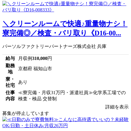
＼クリーンルームで快適♪重量物ナシ！
寮完備◎／検査・バリ取り《D16-00...
パーソルファクトリーパートナーズ株式会社 兵庫
給与
月収例
310,000
円
勤務
京都府 福知山市
地
寮・
あり
社宅
仕事
≪寮完備・月収31万円・派遣社員≫化学系工場での
内容
検査・検品 交替制
詳細を表示
募集が停止しています