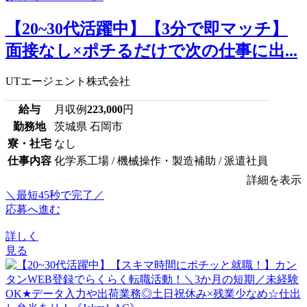
【20~30代活躍中】【3分で即マッチ】
面接なし×ポチるだけで次の仕事に出...
UTエージェント株式会社
給与
月収例
223,000
円
勤務地
茨城県 石岡市
寮・社宅
なし
仕事内容
化学系工場 / 機械操作・製造補助 / 派遣社員
詳細を表示
＼最短45秒で完了／
応募へ進む
詳しく
見る