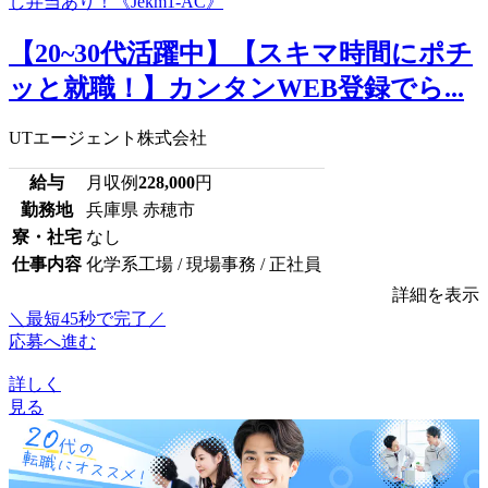
【20~30代活躍中】【スキマ時間にポチ
ッと就職！】カンタンWEB登録でら...
UTエージェント株式会社
給与
月収例
228,000
円
勤務地
兵庫県 赤穂市
寮・社宅
なし
仕事内容
化学系工場 / 現場事務 / 正社員
詳細を表示
＼最短45秒で完了／
応募へ進む
詳しく
見る