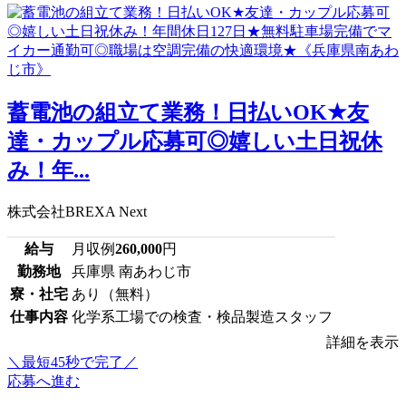
蓄電池の組立て業務！日払いOK★友
達・カップル応募可◎嬉しい土日祝休
み！年...
株式会社BREXA Next
給与
月収例
260,000
円
勤務地
兵庫県 南あわじ市
寮・社宅
あり（無料）
仕事内容
化学系工場での検査・検品製造スタッフ
詳細を表示
＼最短45秒で完了／
応募へ進む