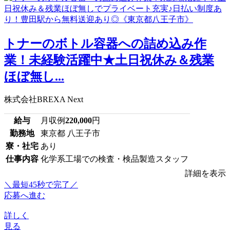
トナーのボトル容器への詰め込み作
業！未経験活躍中★土日祝休み＆残業
ほぼ無し...
株式会社BREXA Next
給与
月収例
220,000
円
勤務地
東京都 八王子市
寮・社宅
あり
仕事内容
化学系工場での検査・検品製造スタッフ
詳細を表示
＼最短45秒で完了／
応募へ進む
詳しく
見る