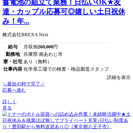
蓄電池の組立て業務！日払いOK★友
達・カップル応募可◎嬉しい土日祝休
み！年...
株式会社BREXA Next
給与
月収例
260,000
円
勤務地
兵庫県 南あわじ市
寮・社宅
あり（無料）
仕事内容
化学系工場での検査・検品製造スタッフ
詳細を表示
＼最短45秒で完了／
応募へ進む
詳しく
見る