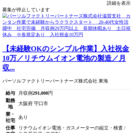
詳細を表示
募集が停止しています
【未経験OKのシンプル作業】入社祝金
10万／リチウムイオン電池の製造／月
収...
パーソルファクトリーパートナーズ株式会社 東海
給与
月収例
291,000
円
勤務
大阪府 守口市
地
寮・
あり
社宅
仕事
リチウムイオン電池・ガスメーターの組立・検査 /