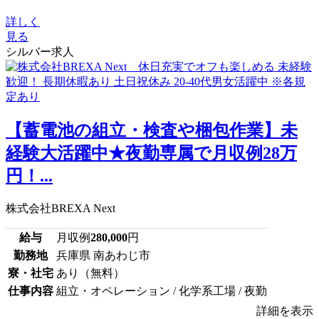
詳しく
見る
シルバー求人
【蓄電池の組立・検査や梱包作業】未
経験大活躍中★夜勤専属で月収例28万
円！...
株式会社BREXA Next
給与
月収例
280,000
円
勤務地
兵庫県 南あわじ市
寮・社宅
あり（無料）
仕事内容
組立・オペレーション / 化学系工場 / 夜勤
詳細を表示