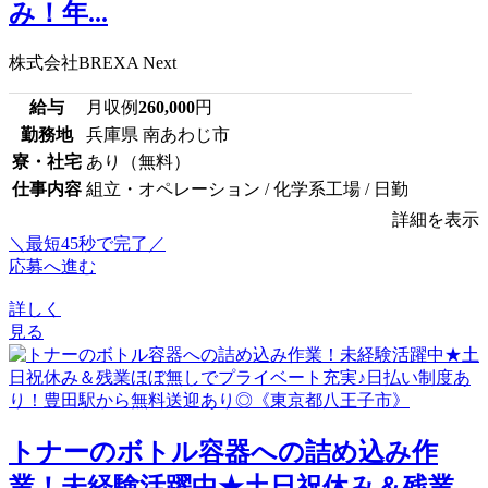
み！年...
株式会社BREXA Next
給与
月収例
260,000
円
勤務地
兵庫県 南あわじ市
寮・社宅
あり（無料）
仕事内容
組立・オペレーション / 化学系工場 / 日勤
詳細を表示
＼最短45秒で完了／
応募へ進む
詳しく
見る
トナーのボトル容器への詰め込み作
業！未経験活躍中★土日祝休み＆残業