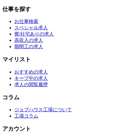
仕事を探す
お仕事検索
スペシャル求人
寮/社宅ありの求人
高収入の求人
期間工の求人
マイリスト
おすすめの求人
キープ中の求人
求人の閲覧履歴
コラム
ジョブハウス工場について
工場コラム
アカウント