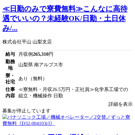
≪日勤のみで寮費無料≫こんなに高待
遇でいいの？未経験OK/日勤・土日休
み/...
株式会社平山 山梨支店
給与
月収例
265,310
円
勤務
山梨県 南アルプス市
地
寮・
あり（無料）
社宅
仕事
≪寮無料・月収26.5万円・正社員≫化学系工場での
内容
組立・機械操作 日勤
詳細を表示
募集が停止しています