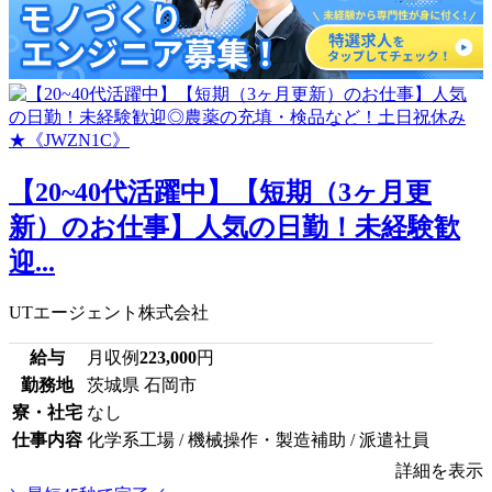
【20~40代活躍中】【短期（3ヶ月更
新）のお仕事】人気の日勤！未経験歓
迎...
UTエージェント株式会社
給与
月収例
223,000
円
勤務地
茨城県 石岡市
寮・社宅
なし
仕事内容
化学系工場 / 機械操作・製造補助 / 派遣社員
詳細を表示