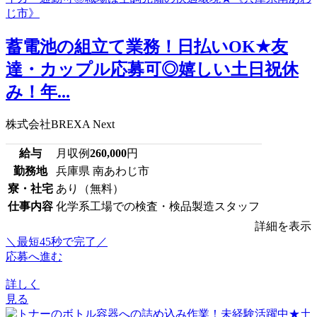
蓄電池の組立て業務！日払いOK★友
達・カップル応募可◎嬉しい土日祝休
み！年...
株式会社BREXA Next
給与
月収例
260,000
円
勤務地
兵庫県 南あわじ市
寮・社宅
あり（無料）
仕事内容
化学系工場での検査・検品製造スタッフ
詳細を表示
＼最短45秒で完了／
応募へ進む
詳しく
見る