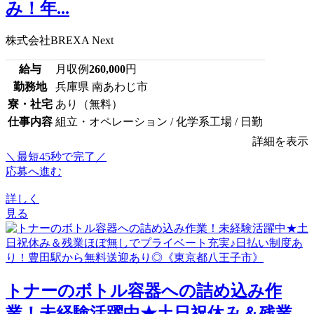
み！年...
株式会社BREXA Next
給与
月収例
260,000
円
勤務地
兵庫県 南あわじ市
寮・社宅
あり（無料）
仕事内容
組立・オペレーション / 化学系工場 / 日勤
詳細を表示
＼最短45秒で完了／
応募へ進む
詳しく
見る
トナーのボトル容器への詰め込み作
業！未経験活躍中★土日祝休み＆残業