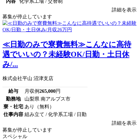
内容
化学系工場 / 交替制
詳細を表示
募集が停止しています
≪日勤のみで寮費無料≫こんなに高待
遇でいいの？未経験OK/日勤・土日休
み/...
株式会社平山 沼津支店
給与
月収例
265,000
円
勤務地
山梨県 南アルプス市
寮・社宅
あり（無料）
仕事内容
組み立て / 化学系工場 / 日勤
詳細を表示
募集が停止しています
スペシャル