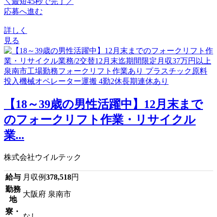
＼最短45秒で完了／
応募へ進む
詳しく
見る
【18～39歳の男性活躍中】12月末まで
のフォークリフト作業・リサイクル
業...
株式会社ウイルテック
給与
月収例
378,518
円
勤務
大阪府 泉南市
地
寮・
なし