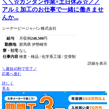
＼＼☆カンタン作業×土日休み☆／／
アルミ加工のお仕事で一緒に働きませ
んか...
シーデーピージャパン株式会社
給与
月収例
248,500
円
勤務地
群馬県 伊勢崎市
寮・社宅
なし
仕事内容
検査・検品 / 化学系工場 / 交替制
詳細を表示
＼最短45秒で完了／
応募へ進む
詳しく
見る