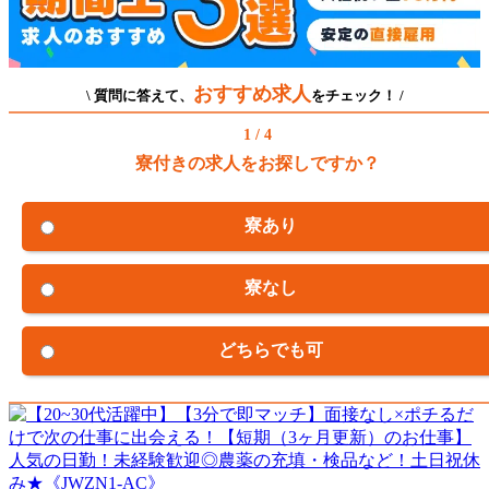
おすすめ求人
\ 質問に答えて、
をチェック！ /
1 / 4
寮付きの求人をお探しですか？
寮あり
寮なし
どちらでも可