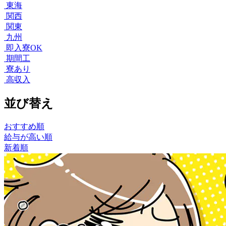
東海
関西
関東
九州
即入寮OK
期間工
寮あり
高収入
並び替え
おすすめ順
給与が高い順
新着順