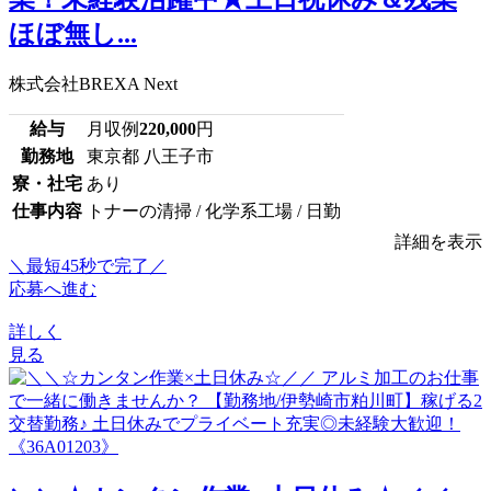
ほぼ無し...
株式会社BREXA Next
給与
月収例
220,000
円
勤務地
東京都 八王子市
寮・社宅
あり
仕事内容
トナーの清掃 / 化学系工場 / 日勤
詳細を表示
＼最短45秒で完了／
応募へ進む
詳しく
見る