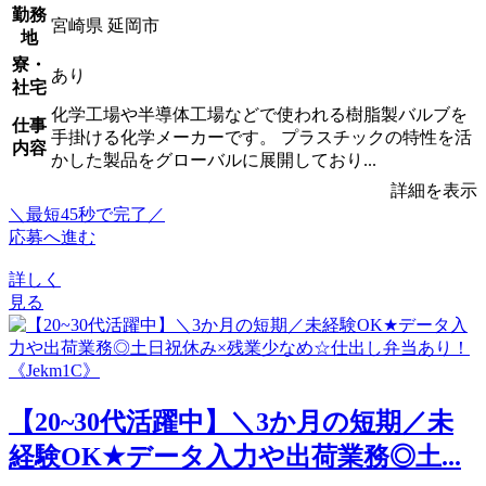
勤務
宮崎県 延岡市
地
寮・
あり
社宅
化学工場や半導体工場などで使われる樹脂製バルブを
仕事
手掛ける化学メーカーです。 プラスチックの特性を活
内容
かした製品をグローバルに展開しており...
詳細を表示
＼最短45秒で完了／
応募へ進む
詳しく
見る
【20~30代活躍中】＼3か月の短期／未
経験OK★データ入力や出荷業務◎土...