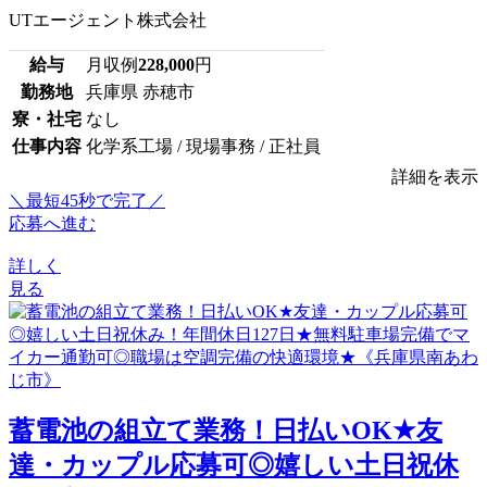
UTエージェント株式会社
給与
月収例
228,000
円
勤務地
兵庫県 赤穂市
寮・社宅
なし
仕事内容
化学系工場 / 現場事務 / 正社員
詳細を表示
＼最短45秒で完了／
応募へ進む
詳しく
見る
蓄電池の組立て業務！日払いOK★友
達・カップル応募可◎嬉しい土日祝休