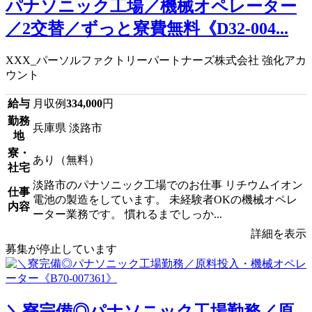
パナソニック工場／機械オペレーター
／2交替／ずっと寮費無料《D32-004...
XXX_パーソルファクトリーパートナーズ株式会社 強化アカ
ウント
給与
月収例
334,000
円
勤務
兵庫県 淡路市
地
寮・
あり（無料）
社宅
淡路市のパナソニック工場でのお仕事 リチウムイオン
仕事
電池の製造をしています。 未経験者OKの機械オペレ
内容
ーター業務です。 慣れるまでしっか...
詳細を表示
募集が停止しています
＼寮完備◎パナソニック工場勤務／原