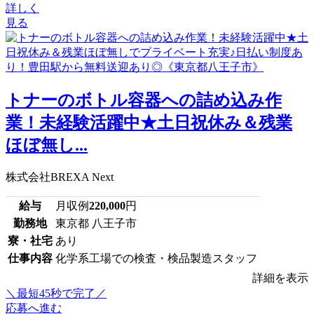
詳しく
見る
トナーのボトル容器への詰め込み作
業！未経験活躍中★土日祝休み＆残業
ほぼ無し...
株式会社BREXA Next
給与
月収例
220,000
円
勤務地
東京都 八王子市
寮・社宅
あり
仕事内容
化学系工場での検査・検品製造スタッフ
詳細を表示
＼最短45秒で完了／
応募へ進む