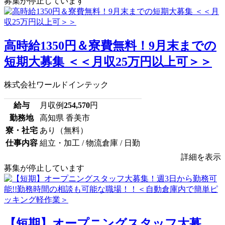
募集が停止しています
高時給1350円＆寮費無料！9月末までの
短期大募集 ＜＜月収25万円以上可＞＞
株式会社ワールドインテック
給与
月収例
254,570
円
勤務地
高知県 香美市
寮・社宅
あり（無料）
仕事内容
組立・加工 / 物流倉庫 / 日勤
詳細を表示
募集が停止しています
【短期】オープニングスタッフ大募