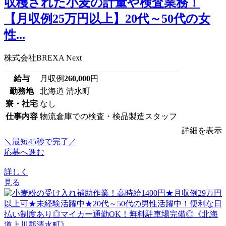
収穫された小麦の計量や検査業務！
【月収例25万円以上】20代～50代の女
性...
株式会社BREXA Next
給与
月収例
260,000
円
勤務地
北海道 清水町
寮・社宅
なし
仕事内容
物流倉庫での検査・検品製造スタッフ
詳細を表示
＼最短45秒で完了／
応募へ進む
詳しく
見る