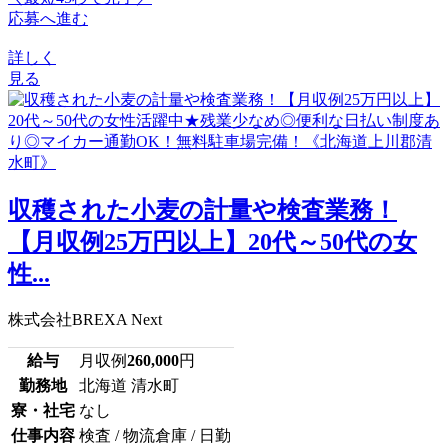
応募へ進む
詳しく
見る
収穫された小麦の計量や検査業務！
【月収例25万円以上】20代～50代の女
性...
株式会社BREXA Next
給与
月収例
260,000
円
勤務地
北海道 清水町
寮・社宅
なし
仕事内容
検査 / 物流倉庫 / 日勤