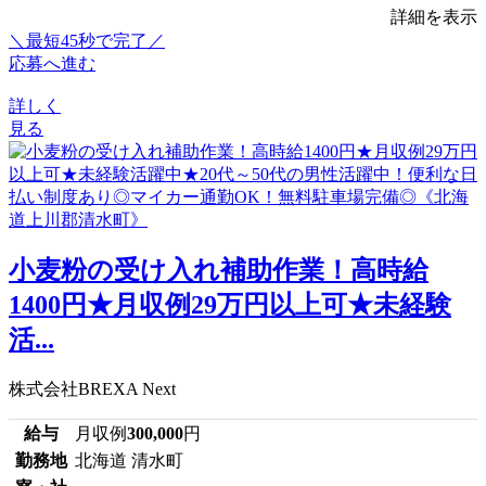
詳細を表示
＼最短45秒で完了／
応募へ進む
詳しく
見る
小麦粉の受け入れ補助作業！高時給
1400円★月収例29万円以上可★未経験
活...
株式会社BREXA Next
給与
月収例
300,000
円
勤務地
北海道 清水町