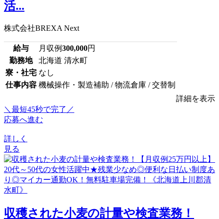
活...
株式会社BREXA Next
給与
月収例
300,000
円
勤務地
北海道 清水町
寮・社宅
なし
仕事内容
機械操作・製造補助 / 物流倉庫 / 交替制
詳細を表示
＼最短45秒で完了／
応募へ進む
詳しく
見る
収穫された小麦の計量や検査業務！