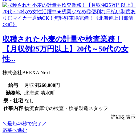
収穫された小麦の計量や検査業務！
【月収例25万円以上】20代～50代の女
性...
株式会社BREXA Next
給与
月収例
260,000
円
勤務地
北海道 清水町
寮・社宅
なし
仕事内容
物流倉庫での検査・検品製造スタッフ
詳細を表示
＼最短45秒で完了／
応募へ進む