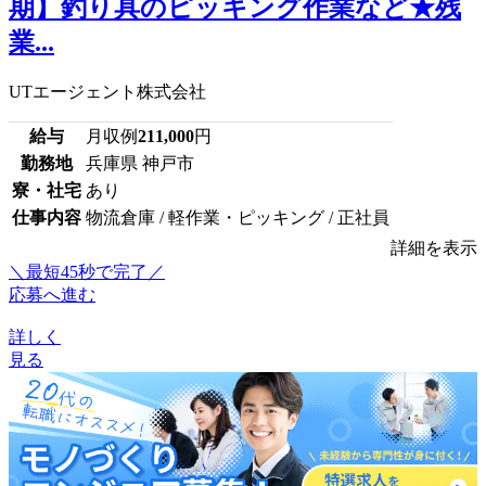
期】釣り具のピッキング作業など★残
業...
UTエージェント株式会社
給与
月収例
211,000
円
勤務地
兵庫県 神戸市
寮・社宅
あり
仕事内容
物流倉庫 / 軽作業・ピッキング / 正社員
詳細を表示
＼最短45秒で完了／
応募へ進む
詳しく
見る