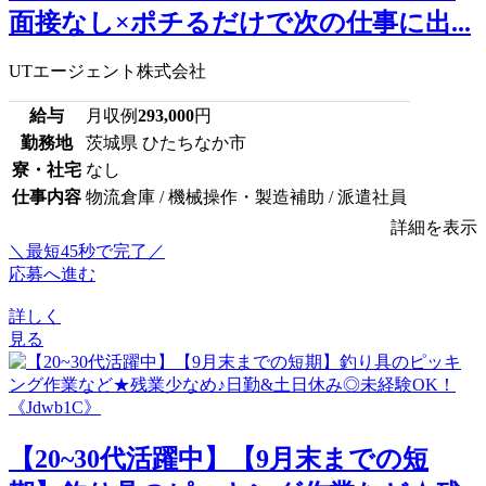
面接なし×ポチるだけで次の仕事に出...
UTエージェント株式会社
給与
月収例
293,000
円
勤務地
茨城県 ひたちなか市
寮・社宅
なし
仕事内容
物流倉庫 / 機械操作・製造補助 / 派遣社員
詳細を表示
＼最短45秒で完了／
応募へ進む
詳しく
見る
【20~30代活躍中】【9月末までの短