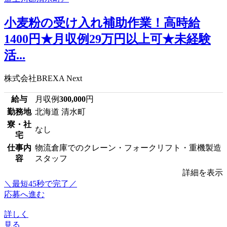
小麦粉の受け入れ補助作業！高時給
1400円★月収例29万円以上可★未経験
活...
株式会社BREXA Next
給与
月収例
300,000
円
勤務地
北海道 清水町
寮・社
なし
宅
仕事内
物流倉庫でのクレーン・フォークリフト・重機製造
容
スタッフ
詳細を表示
＼最短45秒で完了／
応募へ進む
詳しく
見る