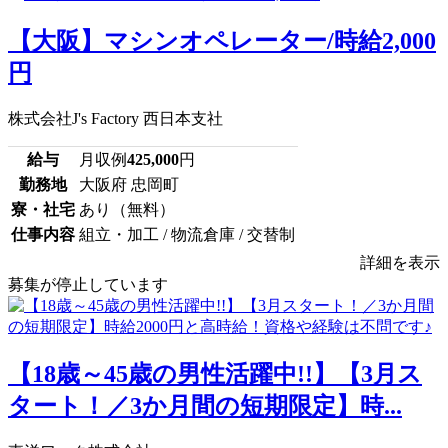
【大阪】マシンオペレーター/時給2,000
円
株式会社J's Factory 西日本支社
給与
月収例
425,000
円
勤務地
大阪府 忠岡町
寮・社宅
あり（無料）
仕事内容
組立・加工 / 物流倉庫 / 交替制
詳細を表示
募集が停止しています
【18歳～45歳の男性活躍中!!】【3月ス
タート！／3か月間の短期限定】時...