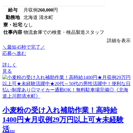
給与
月収例
260,000
円
勤務地
北海道 清水町
寮・社宅
なし
仕事内容
物流倉庫での検査・検品製造スタッフ
詳細を表示
＼最短45秒で完了／
応募へ進む
詳しく
見る
小麦粉の受け入れ補助作業！高時給
1400円★月収例29万円以上可★未経験
活...