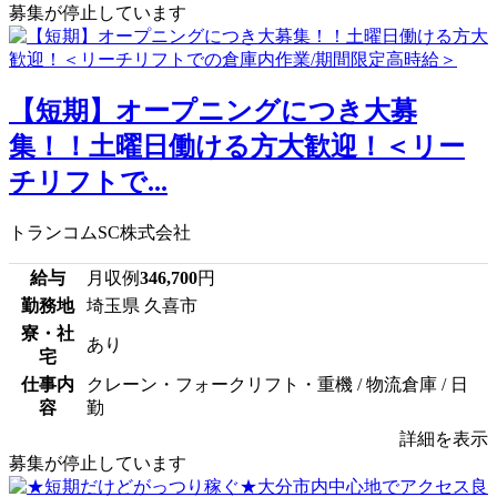
募集が停止しています
【短期】オープニングにつき大募
集！！土曜日働ける方大歓迎！＜リー
チリフトで...
トランコムSC株式会社
給与
月収例
346,700
円
勤務地
埼玉県 久喜市
寮・社
あり
宅
仕事内
クレーン・フォークリフト・重機 / 物流倉庫 / 日
容
勤
詳細を表示
募集が停止しています