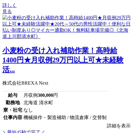
詳しく
見る
小麦粉の受け入れ補助作業！高時給
1400円★月収例29万円以上可★未経験
活...
株式会社BREXA Next
給与
月収例
300,000
円
勤務地
北海道 清水町
寮・社宅
なし
仕事内容
機械操作・製造補助 / 物流倉庫 / 交替制
詳細を表示
＼最短45秒で完了／