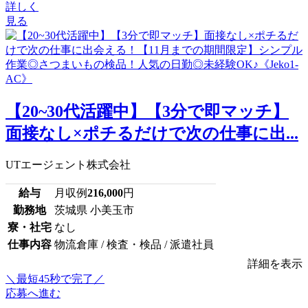
詳しく
見る
【20~30代活躍中】【3分で即マッチ】
面接なし×ポチるだけで次の仕事に出...
UTエージェント株式会社
給与
月収例
216,000
円
勤務地
茨城県 小美玉市
寮・社宅
なし
仕事内容
物流倉庫 / 検査・検品 / 派遣社員
詳細を表示
＼最短45秒で完了／
応募へ進む