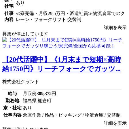
寮・
あり
社宅
仕事
≪寮完備・月収29.5万円・派遣社員≫物流倉庫でのク
内容
レーン・フォークリフト 交替制
詳細を表示
募集が停止しています
【20代活躍中】《1月末まで短期×高時
給1750円》リーチフォークでガッツ...
株式会社グランド
給与
月収例
389,375
円
勤務地
福島県 棚倉町
寮・社宅
あり
仕事内容
倉庫作業 / 検品・ピッキング / 物流倉庫 / 交替制
詳細を表示