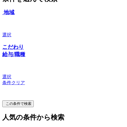
地域
選択
こだわり
給与/職種
選択
条件クリア
この条件で検索
人気の条件から検索