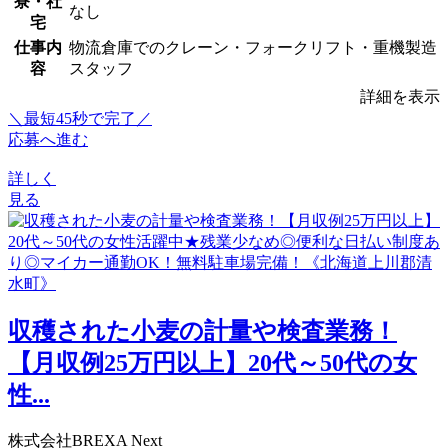
寮・社
なし
宅
仕事内
物流倉庫でのクレーン・フォークリフト・重機製造
容
スタッフ
詳細を表示
＼最短45秒で完了／
応募へ進む
詳しく
見る
収穫された小麦の計量や検査業務！
【月収例25万円以上】20代～50代の女
性...
株式会社BREXA Next