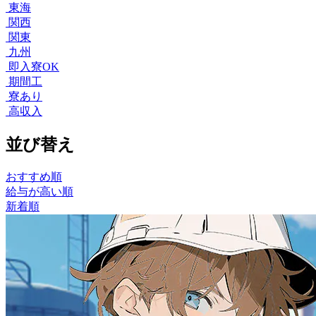
東海
関西
関東
九州
即入寮OK
期間工
寮あり
高収入
並び替え
おすすめ順
給与が高い順
新着順