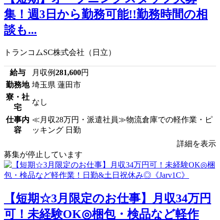
集！週3日から勤務可能!!勤務時間の相
談も...
トランコムSC株式会社（日立）
給与
月収例
281,600
円
勤務地
埼玉県 蓮田市
寮・社
なし
宅
仕事内
≪月収28万円・派遣社員≫物流倉庫での軽作業・ピ
容
ッキング 日勤
詳細を表示
募集が停止しています
【短期☆3月限定のお仕事】月収34万円
可！未経験OK◎梱包・検品など軽作