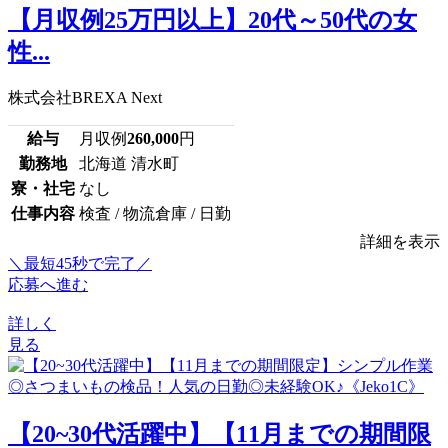
【月収例25万円以上】20代～50代の女
性...
株式会社BREXA Next
給与
月収例
260,000
円
勤務地
北海道 清水町
寮・社宅
なし
仕事内容
検査 / 物流倉庫 / 日勤
詳細を表示
＼最短45秒で完了／
応募へ進む
詳しく
見る
【20~30代活躍中】【11月までの期間限