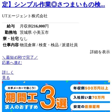
定】シンプル作業◎さつまいもの検...
UTエージェント株式会社
給与
月収例
216,000
円
勤務地
茨城県 小美玉市
寮・社宅
なし
仕事内容
物流倉庫 / 検査・検品 / 派遣社員
詳細を表示
＼最短45秒で完了／
応募へ進む
詳しく
見る