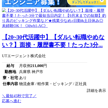
【20~30代活躍中】【ダルい転職やめな
い？】面接・履歴書不要！たった3分...
UTエージェント株式会社
給与
月収例
211,000
円
勤務地
兵庫県 神戸市
寮・社宅
あり
仕事内容
物流倉庫 / 軽作業・ピッキング / 正社員
詳細を表示
＼最短45秒で完了／
応募へ進む