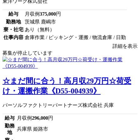
東洋ワーク株式会社
給与
月収例
375,000
円
勤務地
茨城県 鹿嶋市
寮・社宅
あり（無料）
仕事内容
倉庫作業 / ピッキング・運搬 / 物流倉庫 / 日勤
詳細を表示
募集が停止しています
☆まだ間に合う！高月収29万円☆荷受
け・運搬作業《D55-004939》
パーソルファクトリーパートナーズ株式会社 兵庫
給与
月収例
296,000
円
勤務
兵庫県 姫路市
地