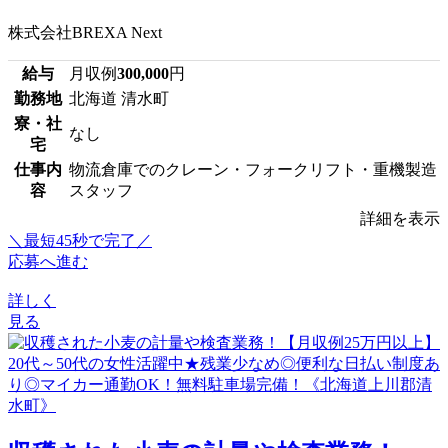
株式会社BREXA Next
給与
月収例
300,000
円
勤務地
北海道 清水町
寮・社
なし
宅
仕事内
物流倉庫でのクレーン・フォークリフト・重機製造
容
スタッフ
詳細を表示
＼最短45秒で完了／
応募へ進む
詳しく
見る