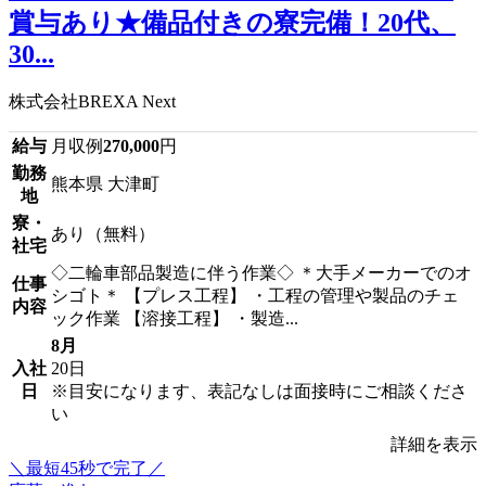
賞与あり★備品付きの寮完備！20代、
30...
株式会社BREXA Next
給与
月収例
270,000
円
勤務
熊本県 大津町
地
寮・
あり（無料）
社宅
◇二輪車部品製造に伴う作業◇ ＊大手メーカーでのオ
仕事
シゴト＊ 【プレス工程】 ・工程の管理や製品のチェ
内容
ック作業 【溶接工程】 ・製造...
8月
入社
20日
日
※目安になります、表記なしは面接時にご相談くださ
い
詳細を表示
＼最短45秒で完了／