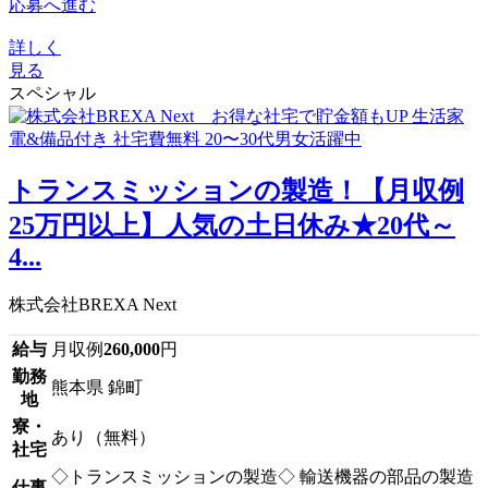
応募へ進む
詳しく
見る
スペシャル
トランスミッションの製造！【月収例
25万円以上】人気の土日休み★20代～
4...
株式会社BREXA Next
給与
月収例
260,000
円
勤務
熊本県 錦町
地
寮・
あり（無料）
社宅
◇トランスミッションの製造◇ 輸送機器の部品の製造
仕事