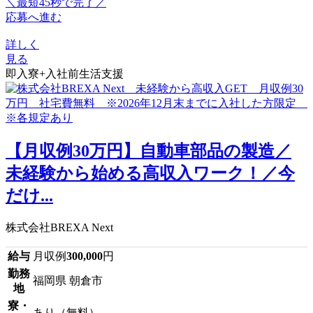
＼最短45秒で完了／
応募へ進む
詳しく
見る
即入寮+入社前生活支援
【月収例30万円】自動車部品の製造／
未経験から始める高収入ワーク！／今
だけ...
株式会社BREXA Next
給与
月収例
300,000
円
勤務
福岡県 朝倉市
地
寮・
あり（無料）