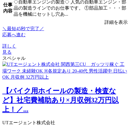
◇自動車エンジンの製造◇ 人気の自動車エンジン・部
仕事
品の製造ラインでのお仕事です。 ①部品加工・・・部
内容
品を機械にセットし穴あ...
詳細を表示
＼最短45秒で完了／
応募へ進む
詳しく
見る
スペシャル
【バイク用ホイールの製造・検査な
ど】社宅費補助あり×月収例32万円以
上！／...
UTエージェント株式会社