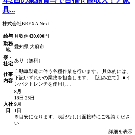
年2回の業績賞与で目指せ高収入！／家
具...
株式会社BREXA Next
給与
月収例
430,000
円
勤務
愛知県 大府市
地
寮・
あり（無料）
社宅
自動車製造に伴う各種作業を行います。 具体的には、
仕事
下記いずれかの業務を担当します。 【組み立て】 ■イ
内容
ンパクトレンチを使用し...
8月
18日
25日
入社
9月
日
1日
※目安になります、表記なしは面接時にご相談くださ
い
詳細を表示