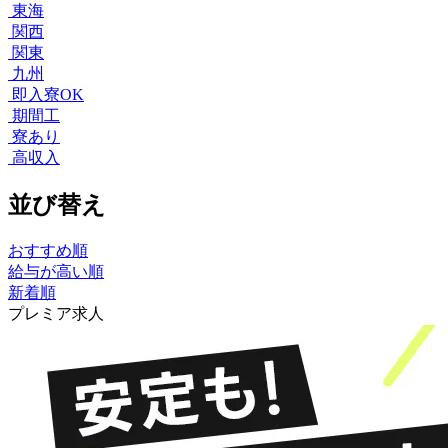
東海
関西
関東
九州
即入寮OK
期間工
寮あり
高収入
並び替え
おすすめ順
給与が高い順
新着順
プレミア求人