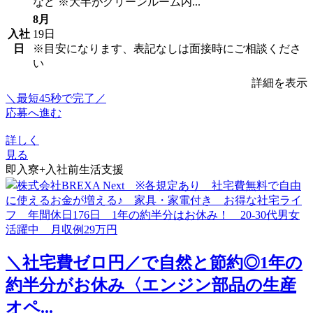
など ※大半がクリーンルーム内...
8月
入社
19日
日
※目安になります、表記なしは面接時にご相談くださ
い
詳細を表示
＼最短45秒で完了／
応募へ進む
詳しく
見る
即入寮+入社前生活支援
＼社宅費ゼロ円／で自然と節約◎1年の
約半分がお休み〈エンジン部品の生産
オペ...