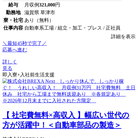
給与
月収例
321,000
円
勤務地
滋賀県 草津市
寮・社宅
あり（無料）
仕事内容
自動車系工場 / 組立・加工・プレス / 正社員
詳細を表示
＼最短45秒で完了／
応募へ進む
詳しく
見る
即入寮+入社前生活支援
【 社宅費無料×高収入 】幅広い世代の
方が活躍中！＜自動車部品の製造＞