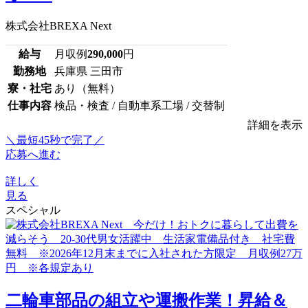
株式会社BREXA Next
給与
月収例
290,000
円
勤務地
兵庫県 三田市
寮・社宅
あり（無料）
仕事内容
検品・検査 / 自動車系工場 / 交替制
詳細を表示
＼最短45秒で完了／
応募へ進む
詳しく
見る
スペシャル
二輪車部品の組立や運搬作業！昇給＆