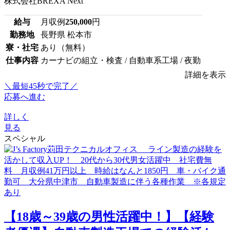
株式会社BREXA Next
給与
月収例
250,000
円
勤務地
長野県 松本市
寮・社宅
あり（無料）
仕事内容
カーナビの組立・検査 / 自動車系工場 / 夜勤
詳細を表示
＼最短45秒で完了／
応募へ進む
詳しく
見る
スペシャル
【18歳～39歳の男性活躍中！】【経験