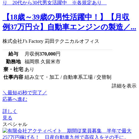
【18歳～39歳の男性活躍中！】【月収
例37万円☆】自動車エンジンの製造／...
株式会社J’s Factory 苅田テクニカルオフィス
給与
月収例
370,000
円
勤務地
福岡県 久留米市
寮・社宅
あり
仕事内容
組み立て・加工 / 自動車系工場 / 交替制
詳細を表示
＼最短45秒で完了／
応募へ進む
詳しく
見る
スペシャル