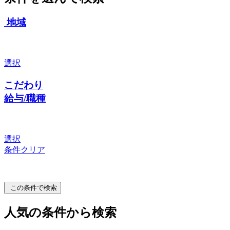
地域
選択
こだわり
給与/職種
選択
条件クリア
この条件で検索
人気の条件から検索