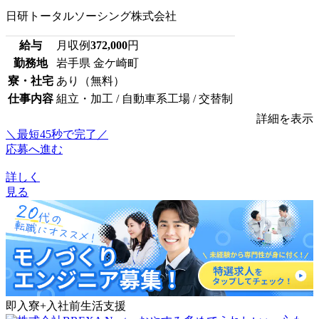
日研トータルソーシング株式会社
給与
月収例
372,000
円
勤務地
岩手県 金ケ崎町
寮・社宅
あり（無料）
仕事内容
組立・加工 / 自動車系工場 / 交替制
詳細を表示
＼最短45秒で完了／
応募へ進む
詳しく
見る
即入寮+入社前生活支援