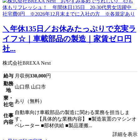
＼年休135日／お休みたっぷりで充実ラ
イフ☆｜車載部品の製造｜家賃ゼロ円
社...
株式会社BREXA Next
給与
月収例
330,000
円
勤務
山口県 山口市
地
寮・
あり（無料）
社宅
自動車向け車載部品の製造に関わる業務を担当しま
仕事
す。 【具体的な業務内容】 ■製造装置のマシンオ
内容
ペレーター ■部材供給 ■製品運搬...
詳細を表示