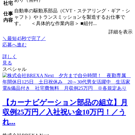
社宅
自動車の駆動系部品（CVT・ステアリング・ギア・シ
仕事
ャフト）やトランスミッションを製造するお仕事で
内容
す。 ＜具体的な作業内容＞ ■組付...
詳細を表示
＼最短45秒で完了／
応募へ進む
詳しく
見る
スペシャル
【カーナビゲーション部品の組立】月
収例25万円／入社祝い金10万円！／う
れ...