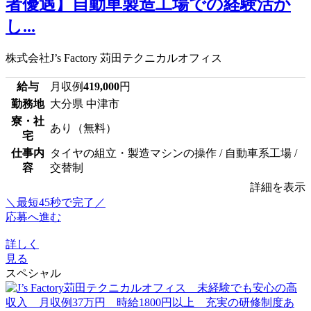
者優遇】自動車製造工場での経験活か
し...
株式会社J’s Factory 苅田テクニカルオフィス
給与
月収例
419,000
円
勤務地
大分県 中津市
寮・社
あり（無料）
宅
仕事内
タイヤの組立・製造マシンの操作 / 自動車系工場 /
容
交替制
詳細を表示
＼最短45秒で完了／
応募へ進む
詳しく
見る
スペシャル