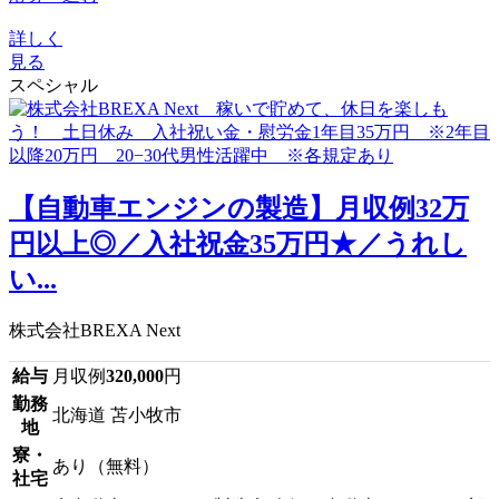
詳しく
見る
スペシャル
【自動車エンジンの製造】月収例32万
円以上◎／入社祝金35万円★／うれし
い...
株式会社BREXA Next
給与
月収例
320,000
円
勤務
北海道 苫小牧市
地
寮・
あり（無料）
社宅