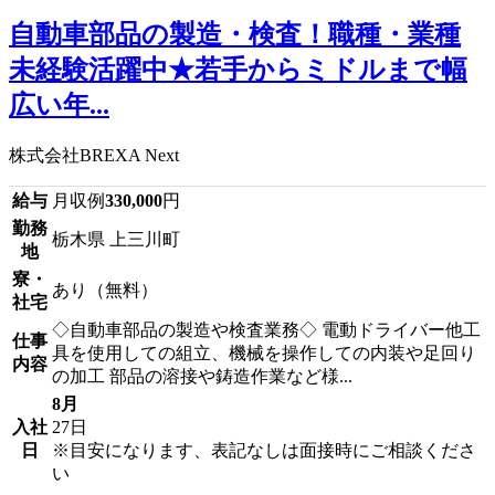
自動車部品の製造・検査！職種・業種
未経験活躍中★若手からミドルまで幅
広い年...
株式会社BREXA Next
給与
月収例
330,000
円
勤務
栃木県 上三川町
地
寮・
あり（無料）
社宅
◇自動車部品の製造や検査業務◇ 電動ドライバー他工
仕事
具を使用しての組立、機械を操作しての内装や足回り
内容
の加工 部品の溶接や鋳造作業など様...
8月
入社
27日
日
※目安になります、表記なしは面接時にご相談くださ
い