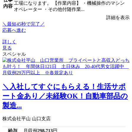
工場になります。 【作業内容】 ・機械操作のマシン
内容
オペレーター ・その他付随作業...
詳細を表示
＼最短45秒で完了／
応募へ進む
詳しく
見る
スペシャル
＼入社してすぐにもらえる！生活サポ
ート金あり／未経験OK！自動車部品の
製造...
株式会社平山 山口支店
給与
月収例
298,713
円