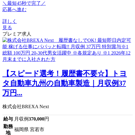
＼最短45秒で完了／
応募へ進む
詳しく
見る
プレミア求人
【スピード選考！履歴書不要☆】トヨ
タ自動車九州の自動車製造｜月収例37
万円...
株式会社BREXA Next
給与
月収例
370,000
円
勤務
福岡県 宮若市
地