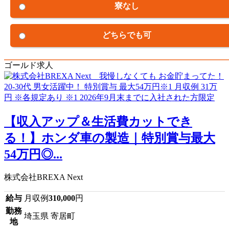
寮なし
どちらでも可
ゴールド求人
【収入アップ＆生活費カットでき
る！】ホンダ車の製造｜特別賞与最大
54万円◎...
株式会社BREXA Next
給与
月収例
310,000
円
勤務
埼玉県 寄居町
地