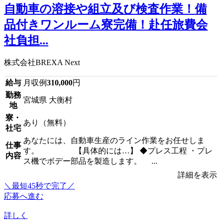
自動車の溶接や組立及び検査作業！備
品付きワンルーム寮完備！赴任旅費会
社負担...
株式会社BREXA Next
給与
月収例
310,000
円
勤務
宮城県 大衡村
地
寮・
あり（無料）
社宅
あなたには、自動車生産のライン作業をお任せしま
仕事
す。 【具体的には…】 ◆プレス工程 ・プレ
内容
ス機でボデー部品を製造します。 ...
詳細を表示
＼最短45秒で完了／
応募へ進む
詳しく