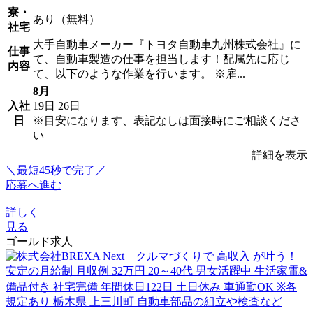
寮・
あり（無料）
社宅
大手自動車メーカー『トヨタ自動車九州株式会社』に
仕事
て、自動車製造の仕事を担当します！配属先に応じ
内容
て、以下のような作業を行います。 ※雇...
8月
入社
19日
26日
日
※目安になります、表記なしは面接時にご相談くださ
い
詳細を表示
＼最短45秒で完了／
応募へ進む
詳しく
見る
ゴールド求人