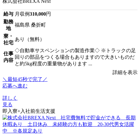
株式会社BREXA Next
給与
月収例
310,000
円
勤務
福島県 桑折町
地
寮・
あり（無料）
社宅
◇自動車サスペンションの製造作業◇ ※トラックの足
仕事
回りの部品をつくる場合もありますので大きいものだ
内容
と約5kg程度の重量物があります ...
詳細を表示
＼最短45秒で完了／
応募へ進む
詳しく
見る
即入寮+入社前生活支援