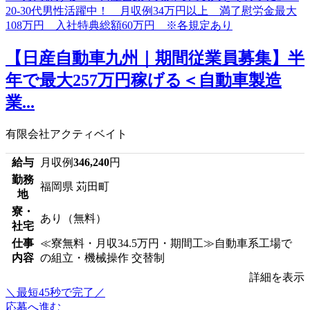
【日産自動車九州｜期間従業員募集】半
年で最大257万円稼げる＜自動車製造
業...
有限会社アクティベイト
給与
月収例
346,240
円
勤務
福岡県 苅田町
地
寮・
あり（無料）
社宅
仕事
≪寮無料・月収34.5万円・期間工≫自動車系工場で
内容
の組立・機械操作 交替制
詳細を表示
＼最短45秒で完了／
応募へ進む