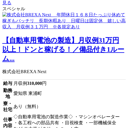
見る
スペシャル
【自動車用電池の製造】月収例31万円
以上！ドンと稼げる！／備品付き1ルー
ム...
株式会社BREXA Next
給与
月収例
310,000
円
勤務
愛知県 東浦町
地
寮・
あり（無料）
社宅
◇自動車用電池の製造作業◇ ・マシンオペレーター
仕事
・各工程への部品共有 ・目視検査 ・一部機械保全
内容