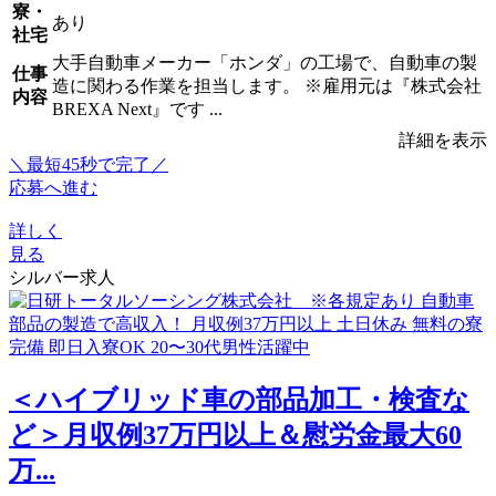
寮・
あり
社宅
大手自動車メーカー「ホンダ」の工場で、自動車の製
仕事
造に関わる作業を担当します。 ※雇用元は『株式会社
内容
BREXA Next』です ...
詳細を表示
＼最短45秒で完了／
応募へ進む
詳しく
見る
シルバー求人
＜ハイブリッド車の部品加工・検査な
ど＞月収例37万円以上＆慰労金最大60
万...