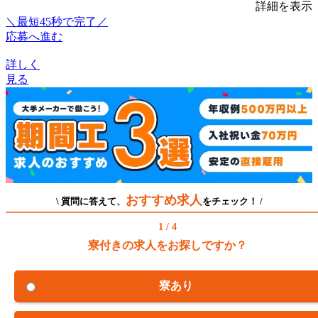
詳細を表示
＼最短45秒で完了／
応募へ進む
詳しく
見る
おすすめ求人
\ 質問に答えて、
をチェック！ /
1 / 4
寮付きの求人をお探しですか？
寮あり