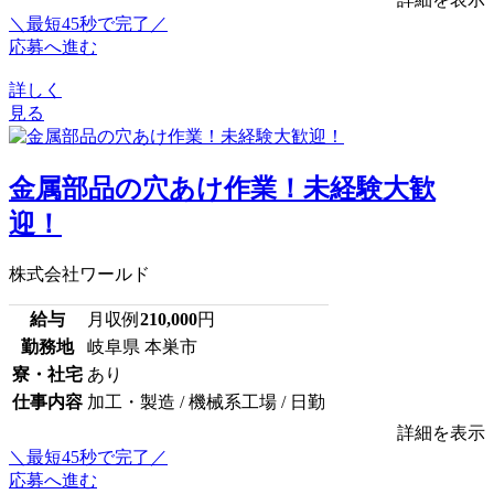
＼最短45秒で完了／
応募へ進む
詳しく
見る
金属部品の穴あけ作業！未経験大歓
迎！
株式会社ワールド
給与
月収例
210,000
円
勤務地
岐阜県 本巣市
寮・社宅
あり
仕事内容
加工・製造 / 機械系工場 / 日勤
詳細を表示
＼最短45秒で完了／
応募へ進む