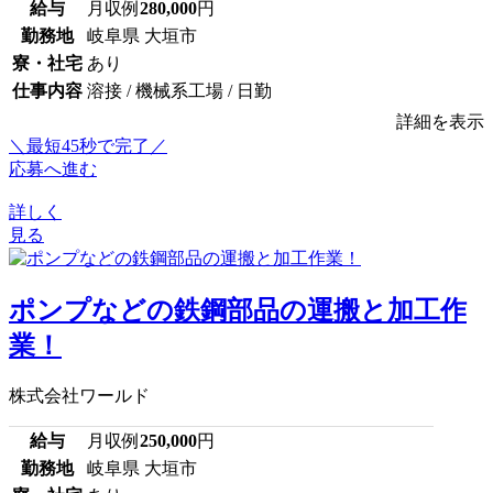
給与
月収例
280,000
円
勤務地
岐阜県 大垣市
寮・社宅
あり
仕事内容
溶接 / 機械系工場 / 日勤
詳細を表示
＼最短45秒で完了／
応募へ進む
詳しく
見る
ポンプなどの鉄鋼部品の運搬と加工作
業！
株式会社ワールド
給与
月収例
250,000
円
勤務地
岐阜県 大垣市