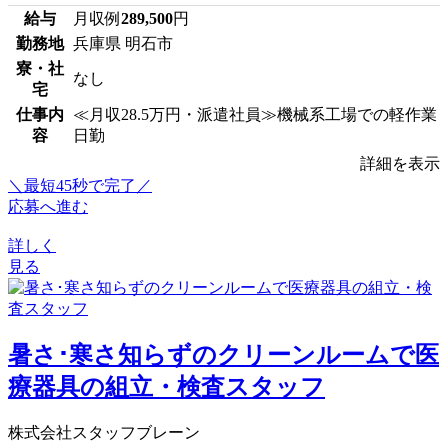
給与
月収例
289,500
円
勤務地
兵庫県 明石市
寮・社
なし
宅
仕事内
≪月収28.5万円・派遣社員≫機械系工場での軽作業
容
日勤
詳細を表示
＼最短45秒で完了／
応募へ進む
詳しく
見る
暑さ･寒さ知らずのクリーンルームで医
療器具の組立・検査スタッフ
株式会社スタッフブレーン