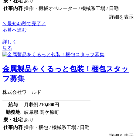
寮・社宅
あり
仕事内容
操作・機械オペレーター / 機械系工場 / 日勤
詳細を表示
＼最短45秒で完了／
応募へ進む
詳しく
見る
金属製品をくるっと包装！梱包スタッ
フ募集
株式会社ワールド
給与
月収例
210,000
円
勤務地
岐阜県 関ケ原町
寮・社宅
あり
仕事内容
操作・梱包 / 機械系工場 / 日勤
詳細を表示