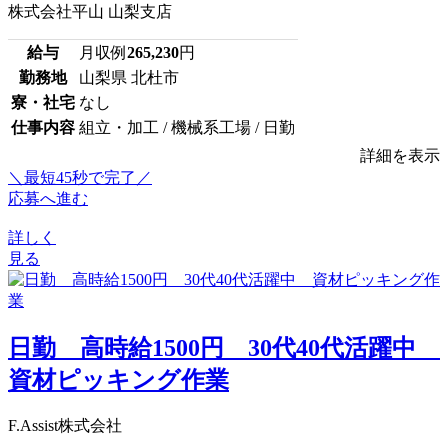
株式会社平山 山梨支店
給与
月収例
265,230
円
勤務地
山梨県 北杜市
寮・社宅
なし
仕事内容
組立・加工 / 機械系工場 / 日勤
詳細を表示
＼最短45秒で完了／
応募へ進む
詳しく
見る
日勤 高時給1500円 30代40代活躍中
資材ピッキング作業
F.Assist株式会社