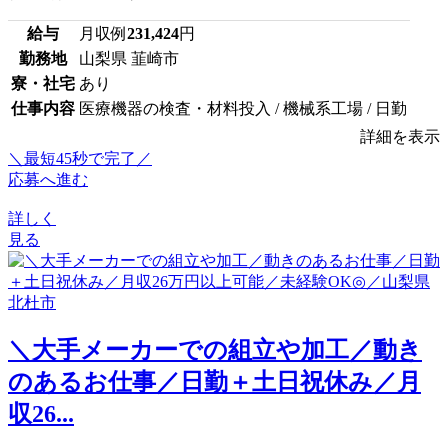
給与
月収例
231,424
円
勤務地
山梨県 韮崎市
寮・社宅
あり
仕事内容
医療機器の検査・材料投入 / 機械系工場 / 日勤
詳細を表示
＼最短45秒で完了／
応募へ進む
詳しく
見る
＼大手メーカーでの組立や加工／動き
のあるお仕事／日勤＋土日祝休み／月
収26...