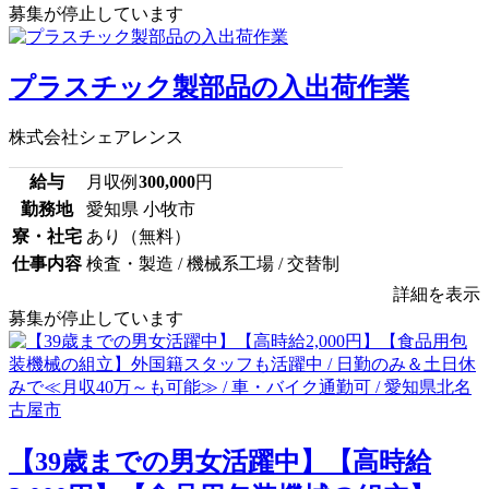
募集が停止しています
プラスチック製部品の入出荷作業
株式会社シェアレンス
給与
月収例
300,000
円
勤務地
愛知県 小牧市
寮・社宅
あり（無料）
仕事内容
検査・製造 / 機械系工場 / 交替制
詳細を表示
募集が停止しています
【39歳までの男女活躍中】【高時給