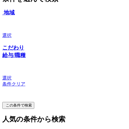
地域
選択
こだわり
給与/職種
選択
条件クリア
この条件で検索
人気の条件から検索