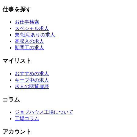
仕事を探す
お仕事検索
スペシャル求人
寮/社宅ありの求人
高収入の求人
期間工の求人
マイリスト
おすすめの求人
キープ中の求人
求人の閲覧履歴
コラム
ジョブハウス工場について
工場コラム
アカウント