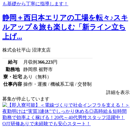
静岡＋西日本エリアの工場を転々♪スキ
ルアップ＆旅も楽しむ「新ライン立ち
上げ...
株式会社平山 沼津支店
給与
月収例
366,223
円
勤務地
静岡県 裾野市
寮・社宅
あり（無料）
仕事内容
操作・運搬 / 機械系工場 / 交替制
詳細を表示
募集が停止しています