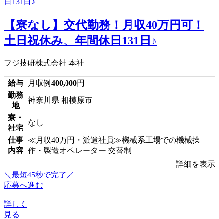
【寮なし】交代勤務！月収40万円可！
土日祝休み、年間休日131日♪
フジ技研株式会社 本社
給与
月収例
400,000
円
勤務
神奈川県 相模原市
地
寮・
なし
社宅
仕事
≪月収40万円・派遣社員≫機械系工場での機械操
内容
作・製造オペレーター 交替制
詳細を表示
＼最短45秒で完了／
応募へ進む
詳しく
見る