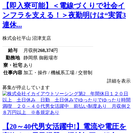
【即入寮可能】＜電線づくりで社会イ
ンフラを支える！＞夜勤明けは“実質3
連休...
株式会社平山 沼津支店
給与
月収例
268,374
円
勤務地
静岡県 御殿場市
寮・社宅
あり
仕事内容
加工・操作 / 機械系工場 / 交替制
詳細を表示
募集が停止しています
【20～40代男女活躍中!】電流や電圧を