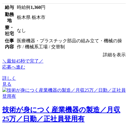
給与
時給例
1,360
円
勤務
栃木県 栃木市
地
寮・
なし
社宅
仕事
医療機器・プラスチック部品の組み立て・機械の操
内容
作 / 機械系工場 / 交替制
詳細を表示
＼最短45秒で完了／
応募へ進む
詳しく
見る
技術が身につく産業機器の製造／月収
25万／日勤／正社員登用有