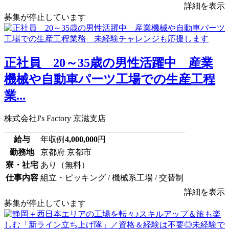
詳細を表示
募集が停止しています
正社員 20～35歳の男性活躍中 産業
機械や自動車パーツ工場での生産工程
業...
株式会社J's Factory 京滋支店
給与
年収例
4,000,000
円
勤務地
京都府 京都市
寮・社宅
あり（無料）
仕事内容
組立・ピッキング / 機械系工場 / 交替制
詳細を表示
募集が停止しています