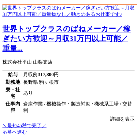
世界トップクラスのばねメーカー／稼
ぎたい方歓迎～月収31万円以上可能／
重量...
株式会社平山 山梨支店
給与
月収例
317,800
円
勤務地
長野県 駒ヶ根市
寮・社
あり
宅
仕事内
倉庫作業 / 機械操作・製造補助 / 機械系工場 / 交替
容
制
詳細を表示
＼最短45秒で完了／
応募へ進む