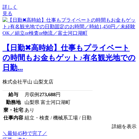
詳しく
見る
【日勤✖高時給】仕事もプライベート
の時間もお金もゲット♪有名観光地での
日勤...
株式会社平山 山梨支店
給与
月収例
273,688
円
勤務地
山梨県 富士河口湖町
寮・社宅
あり
仕事内容
組立・検査 / 機械系工場 / 日勤
詳細を表示
＼最短45秒で完了／