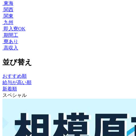
東海
関西
関東
九州
即入寮OK
期間工
寮あり
高収入
並び替え
おすすめ順
給与が高い順
新着順
スペシャル