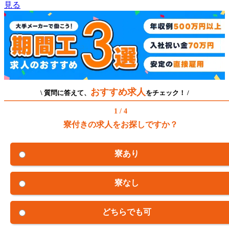
見る
おすすめ求人
\ 質問に答えて、
をチェック！ /
1 / 4
寮付きの求人をお探しですか？
寮あり
寮なし
どちらでも可