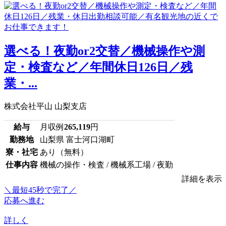
選べる！夜勤or2交替／機械操作や測
定・検査など／年間休日126日／残
業・...
株式会社平山 山梨支店
給与
月収例
265,119
円
勤務地
山梨県 富士河口湖町
寮・社宅
あり（無料）
仕事内容
機械の操作・検査 / 機械系工場 / 夜勤
詳細を表示
＼最短45秒で完了／
応募へ進む
詳しく