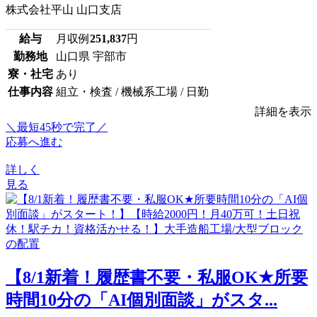
株式会社平山 山口支店
給与
月収例
251,837
円
勤務地
山口県 宇部市
寮・社宅
あり
仕事内容
組立・検査 / 機械系工場 / 日勤
詳細を表示
＼最短45秒で完了／
応募へ進む
詳しく
見る
【8/1新着！履歴書不要・私服OK★所要
時間10分の「AI個別面談」がスタ...