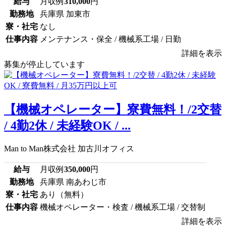
給与
月収例
310,000
円
勤務地
兵庫県 加東市
寮・社宅
なし
仕事内容
メンテナンス・保全 / 機械系工場 / 日勤
詳細を表示
募集が停止しています
【機械オペレーター】寮費無料！/2交替
/ 4勤2休 / 未経験OK / ...
Man to Man株式会社 加古川オフィス
給与
月収例
350,000
円
勤務地
兵庫県 南あわじ市
寮・社宅
あり（無料）
仕事内容
機械オペレーター・検査 / 機械系工場 / 交替制
詳細を表示