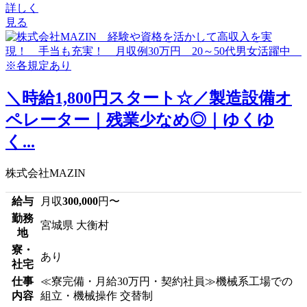
詳しく
見る
＼時給1,800円スタート☆／製造設備オ
ペレーター｜残業少なめ◎｜ゆくゆ
く...
株式会社MAZIN
給与
月収
300,000
円〜
勤務
宮城県 大衡村
地
寮・
あり
社宅
仕事
≪寮完備・月給30万円・契約社員≫機械系工場での
内容
組立・機械操作 交替制