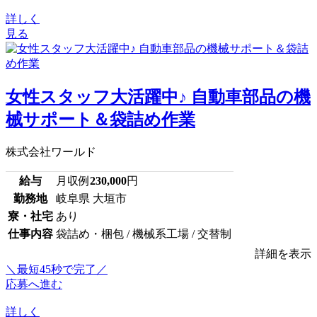
詳しく
見る
女性スタッフ大活躍中♪ 自動車部品の機
械サポート＆袋詰め作業
株式会社ワールド
給与
月収例
230,000
円
勤務地
岐阜県 大垣市
寮・社宅
あり
仕事内容
袋詰め・梱包 / 機械系工場 / 交替制
詳細を表示
＼最短45秒で完了／
応募へ進む
詳しく