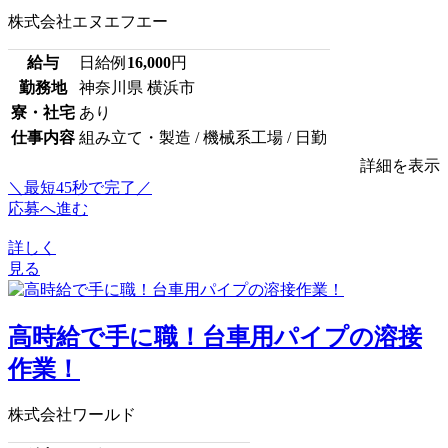
株式会社エヌエフエー
給与
日給例
16,000
円
勤務地
神奈川県 横浜市
寮・社宅
あり
仕事内容
組み立て・製造 / 機械系工場 / 日勤
詳細を表示
＼最短45秒で完了／
応募へ進む
詳しく
見る
高時給で手に職！台車用パイプの溶接
作業！
株式会社ワールド