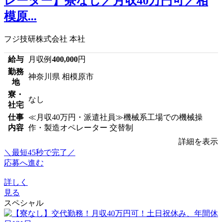
レーター】寮なし／月収40万円可／相
模原...
フジ技研株式会社 本社
給与
月収例
400,000
円
勤務
神奈川県 相模原市
地
寮・
なし
社宅
仕事
≪月収40万円・派遣社員≫機械系工場での機械操
内容
作・製造オペレーター 交替制
詳細を表示
＼最短45秒で完了／
応募へ進む
詳しく
見る
スペシャル