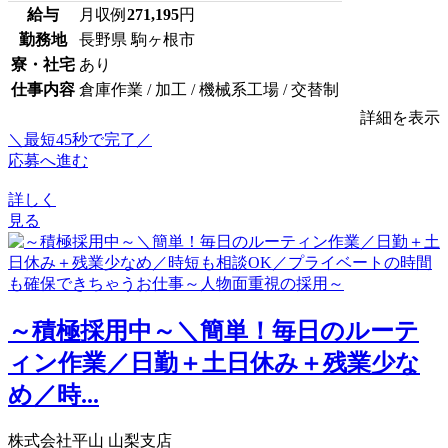
給与
月収例
271,195
円
勤務地
長野県 駒ヶ根市
寮・社宅
あり
仕事内容
倉庫作業 / 加工 / 機械系工場 / 交替制
詳細を表示
＼最短45秒で完了／
応募へ進む
詳しく
見る
～積極採用中～＼簡単！毎日のルーテ
ィン作業／日勤＋土日休み＋残業少な
め／時...
株式会社平山 山梨支店