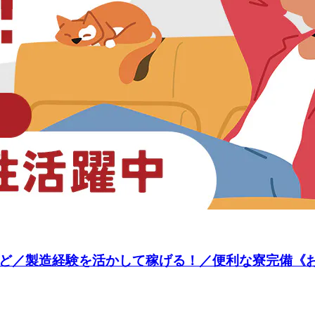
／製造経験を活かして稼げる！／便利な寮完備《お仕事