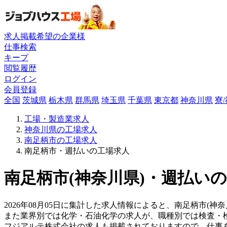
求人掲載希望の企業様
仕事検索
キープ
閲覧履歴
ログイン
会員登録
全国
茨城県
栃木県
群馬県
埼玉県
千葉県
東京都
神奈川県
寮
工場・製造業求人
神奈川県の工場求人
南足柄市の工場求人
南足柄市・週払いの工場求人
南足柄市(神奈川県)・週払いの
2026年08月05日に集計した求人情報によると、南足柄市(神
また業界別では化学・石油化学の求人が、職種別では検査・
フジアルテ株式会社の求人も掲載されておりますので、仕事