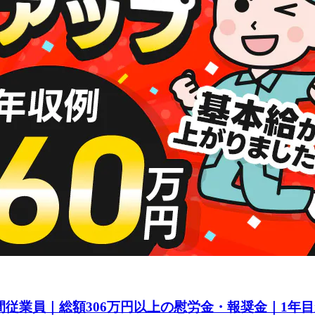
間従業員｜総額306万円以上の慰労金・報奨金｜1年