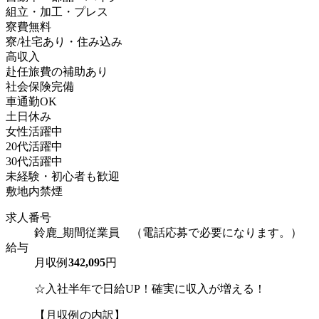
組立・加工・プレス
寮費無料
寮/社宅あり・住み込み
高収入
赴任旅費の補助あり
社会保険完備
車通勤OK
土日休み
女性活躍中
20代活躍中
30代活躍中
未経験・初心者も歓迎
敷地内禁煙
求人番号
鈴鹿_期間従業員 （電話応募で必要になります。）
給与
月収例
342,095
円
☆入社半年で日給UP！確実に収入が増える！
【月収例の内訳】