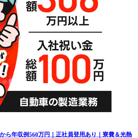
目から年収例560万円｜正社員登用あり｜寮費＆光熱