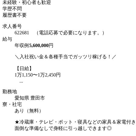
未経験・初心者も歓迎
学歴不問
履歴書不要
求人番号
622681 （電話応募で必要になります。）
給与
年収例
5,600,000
円
＼入社祝い金＆各種手当でガッツリ稼げる！／
【日給】
1万1,150〜1万2,450円
...
勤務地
愛知県 豊田市
寮・社宅
あり（無料）
★冷蔵庫・テレビ・ポット・寝具などの家具＆家電付き
面倒な準備なしで身軽に引っ越しできます◎