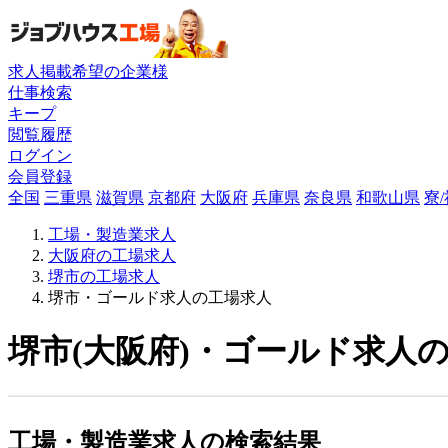
求人掲載希望の企業様
仕事検索
キープ
閲覧履歴
ログイン
会員登録
全国
三重県
滋賀県
京都府
大阪府
兵庫県
奈良県
和歌山県
寮
工場・製造業求人
大阪府の工場求人
堺市の工場求人
堺市・ゴールド求人の工場求人
堺市(大阪府)・ゴールド求人の
工場・製造業求人の検索結果