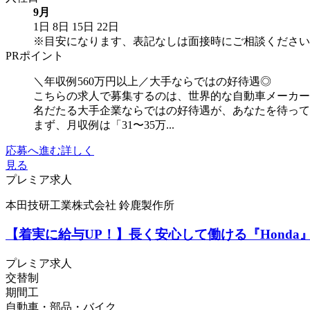
9月
1日
8日
15日
22日
※目安になります、表記なしは面接時にご相談ください
PRポイント
＼年収例560万円以上／大手ならではの好待遇◎
こちらの求人で募集するのは、世界的な自動車メーカー
名だたる大手企業ならではの好待遇が、あなたを待っ
まず、月収例は「31〜35万...
応募へ進む
詳しく
見る
プレミア求人
本田技研工業株式会社 鈴鹿製作所
【着実に給与UP！】長く安心して働ける『Hond
プレミア求人
交替制
期間工
自動車・部品・バイク