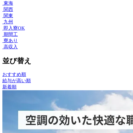
東海
関西
関東
九州
即入寮OK
期間工
寮あり
高収入
並び替え
おすすめ順
給与が高い順
新着順