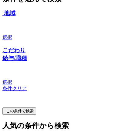
地域
選択
こだわり
給与/職種
選択
条件クリア
この条件で検索
人気の条件から検索