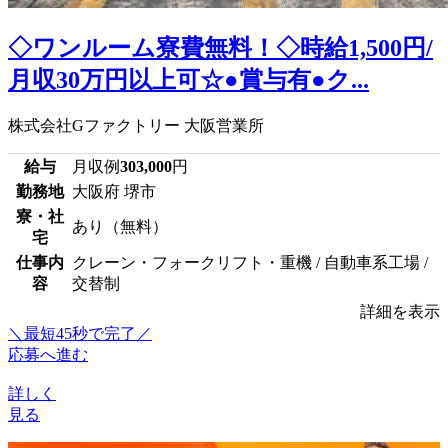
◇ワンルーム寮費無料！◇時給1,500円/
月収30万円以上可☆●賞与有●ク...
株式会社Gファクトリー 大阪営業所
給与
月収例
303,000
円
勤務地
大阪府 堺市
寮・社
あり（無料）
宅
仕事内
クレーン・フォークリフト・重機 / 自動車系工場 /
容
交替制
詳細を表示
＼最短45秒で完了／
応募へ進む
詳しく
見る