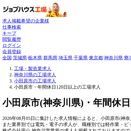
求人掲載希望の企業様
仕事検索
キープ
閲覧履歴
ログイン
会員登録
全国
茨城県
栃木県
群馬県
埼玉県
千葉県
東京都
神奈川県
寮
工場・製造業求人
神奈川県の工場求人
小田原市の工場求人
小田原市・年間休日120日以上の工場求人
小田原市(神奈川県)・年間休日
2026年08月05日に集計した求人情報によると、小田原市(神奈
また業界別では電気・電子の求人が、職種別では軽作業・ピ
株式会社平山 神奈川営業所の求人も掲載されておりますの