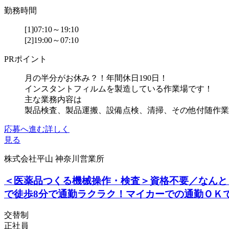
勤務時間
[1]07:10～19:10
[2]19:00～07:10
PRポイント
月の半分がお休み？！年間休日190日！
インスタントフィルムを製造している作業場です！
主な業務内容は
製品検査、製品運搬、設備点検、清掃、その他付随作業
応募へ進む
詳しく
見る
株式会社平山 神奈川営業所
＜医薬品つくる機械操作・検査＞資格不要／なんと
で徒歩8分で通勤ラクラク！マイカーでの通勤ＯＫで
交替制
正社員