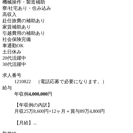
機械操作・製造補助
寮/社宅あり・住み込み
高収入
赴任旅費の補助あり
家賃補助あり
引越費用の補助あり
社会保険完備
車通勤OK
土日休み
20代活躍中
30代活躍中
求人番号
1210822 （電話応募で必要になります。）
給与
年収例
4,000,000
円
【年収例の内訳】
月収25万8,600円×12ヶ月＋賞与89万4,800円
【月給】...