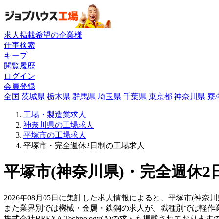
求人掲載希望の企業様
仕事検索
キープ
閲覧履歴
ログイン
会員登録
全国
茨城県
栃木県
群馬県
埼玉県
千葉県
東京都
神奈川県
寮
工場・製造業求人
神奈川県の工場求人
平塚市の工場求人
平塚市・完全週休2日制の工場求人
平塚市(神奈川県)・完全週休2
2026年08月05日に集計した求人情報によると、平塚市(神奈
また業界別では機械・金属・鉄鋼の求人が、職種別では軽作
株式会社BREXA Technology(A)の求人も掲載されて