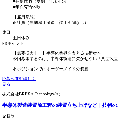
■長期休暇（夏期・年末年始）
■年次有給休暇
【雇用形態】
正社員（無期雇用派遣／試用期間なし）
休日
土日休み
PRポイント
【需要拡大中！】半導体業界を支える技術者へ
今回募集するのは、半導体製造に欠かせない「真空装置
本ポジションではオーダーメイドの装置...
応募へ進む
詳しく
見る
株式会社BREXA Technology(A)
半導体製造装置前工程の装置立ち上げなど｜技術の
交替制