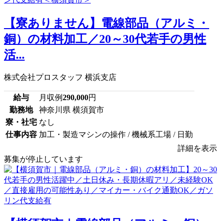
【寮ありません】電線部品（アルミ・
銅）の材料加工／20～30代若手の男性
活...
株式会社プロスタッフ 横浜支店
給与
月収例
290,000
円
勤務地
神奈川県 横須賀市
寮・社宅
なし
仕事内容
加工・製造マシンの操作 / 機械系工場 / 日勤
詳細を表示
募集が停止しています