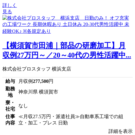
詳しく
見る
【横須賀市田浦｜部品の研磨加工】月
収例27万円～／20～40代の男性活躍中...
株式会社プロスタッフ 横浜支店
給与
月収例
277,500
円
勤務
神奈川県 横須賀市
地
寮・
なし
社宅
仕事
≪月収27.5万円・派遣社員≫自動車系工場での組
内容
立・加工・プレス 日勤
詳細を表示