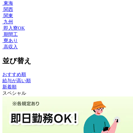
東海
関西
関東
九州
即入寮OK
期間工
寮あり
高収入
並び替え
おすすめ順
給与が高い順
新着順
スペシャル