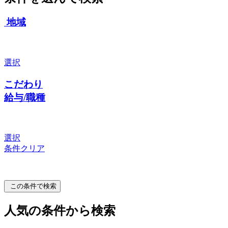
地域
選択
こだわり
給与/職種
選択
条件クリア
この条件で検索
人気の条件から検索