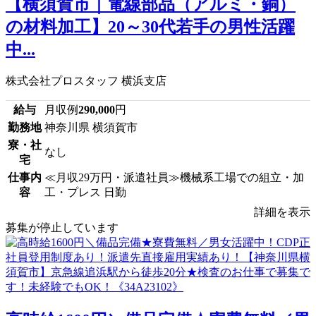
【横須賀市｜電線部品（アルミ・銅）
の材料加工】20～30代若手の男性活躍
中...
株式会社プロスタッフ 横浜支店
給与
月収例
290,000
円
勤務地
神奈川県 横須賀市
寮・社
なし
宅
仕事内
≪月収29万円・派遣社員≫機械系工場での組立・加
容
工・プレス 日勤
詳細を表示
募集が停止しています