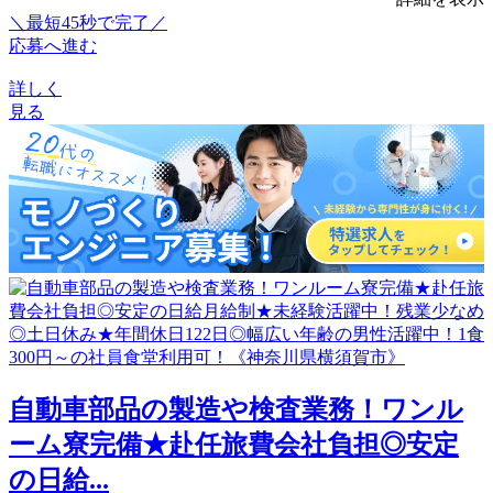
＼最短45秒で完了／
応募へ進む
詳しく
見る
自動車部品の製造や検査業務！ワンル
ーム寮完備★赴任旅費会社負担◎安定
の日給...