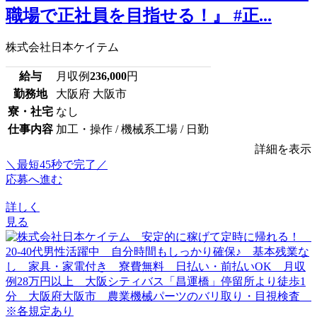
職場で正社員を目指せる！』 #正...
株式会社日本ケイテム
給与
月収例
236,000
円
勤務地
大阪府 大阪市
寮・社宅
なし
仕事内容
加工・操作 / 機械系工場 / 日勤
詳細を表示
＼最短45秒で完了／
応募へ進む
詳しく
見る