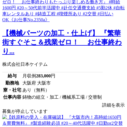
【機械パーツの加工・仕上げ】 『繁華
街すぐそこ＆残業ゼロ！ お仕事終わ
り...
株式会社日本ケイテム
給与
月収例
283,000
円
勤務地
大阪府 大阪市
寮・社宅
あり（無料）
仕事内容
鋳物の組立・加工 / 機械系工場 / 交替制
詳細を表示
募集が停止しています