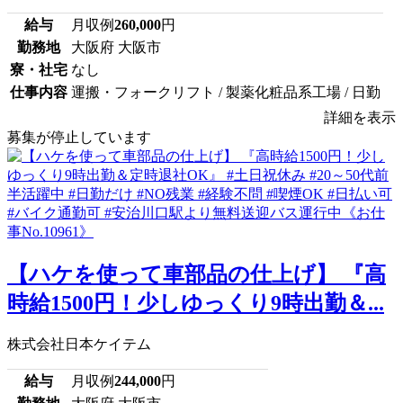
給与
月収例
260,000
円
勤務地
大阪府 大阪市
寮・社宅
なし
仕事内容
運搬・フォークリフト / 製薬化粧品系工場 / 日勤
詳細を表示
募集が停止しています
【ハケを使って車部品の仕上げ】 『高
時給1500円！少しゆっくり9時出勤＆...
株式会社日本ケイテム
給与
月収例
244,000
円