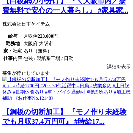
【白板紙の小分け】 『＼大阪市内／寮
費無料で安心の一人暮らし』 #家具家...
株式会社日本ケイテム
給与
月収例
223,000
円
勤務地
大阪府 大阪市
寮・社宅
あり（無料）
仕事内容
包装 / 製紙系工場 / 日勤
詳細を表示
募集が停止しています
【鋼板の切断加工】 『モノ作り未経験
でも月収37.4万円可』 #時給17...