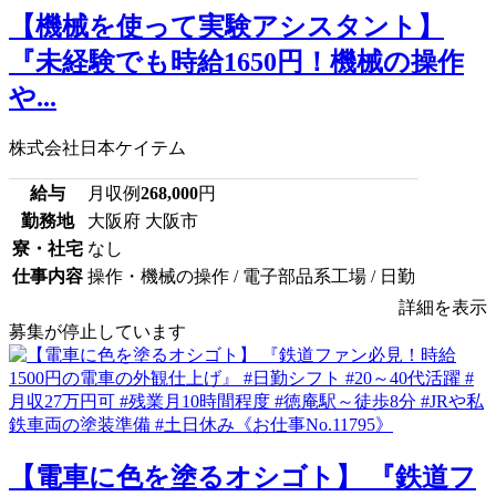
【機械を使って実験アシスタント】
『未経験でも時給1650円！機械の操作
や...
株式会社日本ケイテム
給与
月収例
268,000
円
勤務地
大阪府 大阪市
寮・社宅
なし
仕事内容
操作・機械の操作 / 電子部品系工場 / 日勤
詳細を表示
募集が停止しています
【電車に色を塗るオシゴト】 『鉄道フ