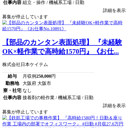
仕事内容
組立・操作 / 機械系工場 / 日勤
詳細を表示
募集が停止しています
【部品のカンタン表面処理】 『未経験
OK×軽作業で高時給1570円』《お仕...
株式会社日本ケイテム
給与
月収例
250,000
円
勤務地
大阪府 大阪市
寮・社宅
なし
仕事内容
接着剤の軽作業 / 機械系工場 / 日勤
詳細を表示
募集が停止しています