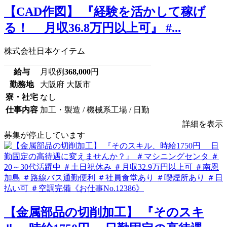
【CAD作図】 『経験を活かして稼げ
る！ 月収36.8万円以上可』 #...
株式会社日本ケイテム
給与
月収例
368,000
円
勤務地
大阪府 大阪市
寮・社宅
なし
仕事内容
加工・製造 / 機械系工場 / 日勤
詳細を表示
募集が停止しています
【金属部品の切削加工】 『そのスキ