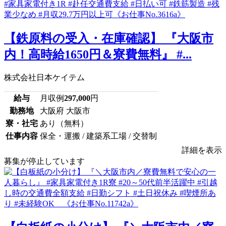
【鉄原料の受入・在庫確認】 『大阪市
内！高時給1650円＆寮費無料』 #...
株式会社日本ケイテム
給与
月収例
297,000
円
勤務地
大阪府 大阪市
寮・社宅
あり（無料）
仕事内容
保全・運搬 / 建築系工場 / 交替制
詳細を表示
募集が停止しています