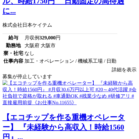
ル、時給1750円 日勤固定の高待遇
に...
株式会社日本ケイテム
給与
月収例
329,000
円
勤務地
大阪府 大阪市
寮・社宅
なし
仕事内容
加工・オペレーション / 機械系工場 / 日勤
詳細を表示
募集が停止しています
【エコチップを作る重機オペレータ
ー】 『未経験から高収入！時給1560
円』...