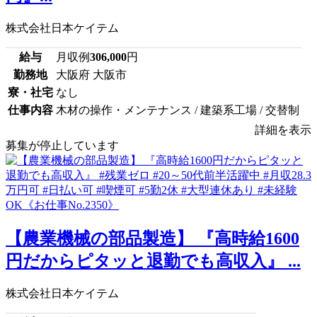
株式会社日本ケイテム
給与
月収例
306,000
円
勤務地
大阪府 大阪市
寮・社宅
なし
仕事内容
木材の操作・メンテナンス / 建築系工場 / 交替制
詳細を表示
募集が停止しています
【農業機械の部品製造】 『高時給1600
円だからピタッと退勤でも高収入』 ...
株式会社日本ケイテム