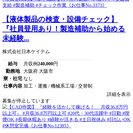
【液体製品の検査・設備チェック】
『社員登用あり！製造補助から始める
未経験...
株式会社日本ケイテム
給与
月収例
240,000
円
勤務地
大阪府 大阪市
寮・社宅
なし
仕事内容
加工・運搬 / 機械系工場 / 交替制
詳細を表示
募集が停止しています