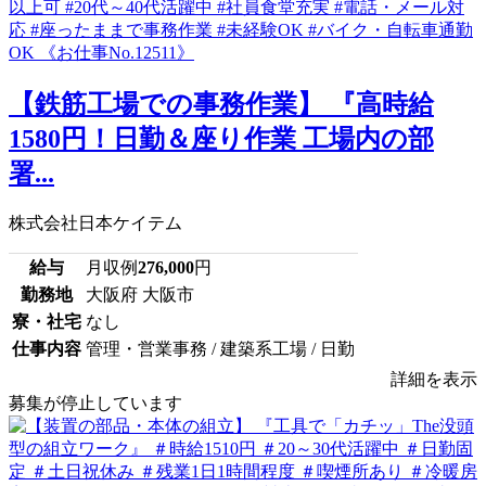
【鉄筋工場での事務作業】 『高時給
1580円！日勤＆座り作業 工場内の部
署...
株式会社日本ケイテム
給与
月収例
276,000
円
勤務地
大阪府 大阪市
寮・社宅
なし
仕事内容
管理・営業事務 / 建築系工場 / 日勤
詳細を表示
募集が停止しています