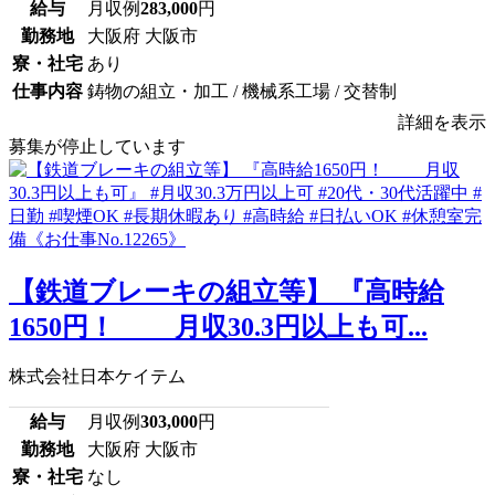
給与
月収例
283,000
円
勤務地
大阪府 大阪市
寮・社宅
あり
仕事内容
鋳物の組立・加工 / 機械系工場 / 交替制
詳細を表示
募集が停止しています
【鉄道ブレーキの組立等】 『高時給
1650円！ 月収30.3円以上も可...
株式会社日本ケイテム
給与
月収例
303,000
円
勤務地
大阪府 大阪市
寮・社宅
なし