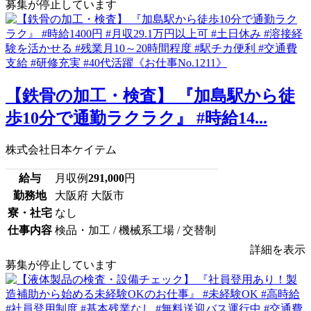
募集が停止しています
【鉄骨の加工・検査】 『加島駅から徒
歩10分で通勤ラクラク』 #時給14...
株式会社日本ケイテム
給与
月収例
291,000
円
勤務地
大阪府 大阪市
寮・社宅
なし
仕事内容
検品・加工 / 機械系工場 / 交替制
詳細を表示
募集が停止しています