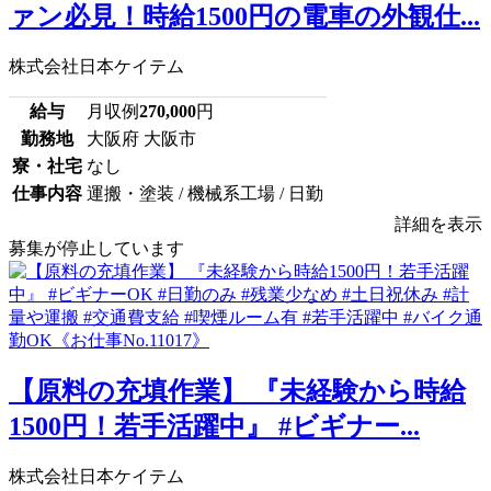
ァン必見！時給1500円の電車の外観仕...
株式会社日本ケイテム
給与
月収例
270,000
円
勤務地
大阪府 大阪市
寮・社宅
なし
仕事内容
運搬・塗装 / 機械系工場 / 日勤
詳細を表示
募集が停止しています
【原料の充填作業】 『未経験から時給
1500円！若手活躍中』 #ビギナー...
株式会社日本ケイテム