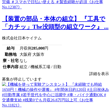
【装置の部品・本体の組立】 『工具で
「カチッ」The没頭型の組立ワーク』 ...
株式会社日本ケイテム
給与
月収例
285,000
円
勤務地
大阪府 大阪市
寮・社宅
なし
仕事内容
組立 / 機械系工場 / 日勤
詳細を表示
募集が停止しています