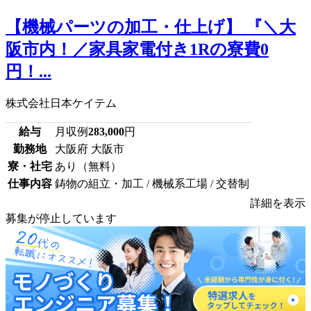
【機械パーツの加工・仕上げ】 『＼大
阪市内！／家具家電付き1Rの寮費0
円！...
株式会社日本ケイテム
給与
月収例
283,000
円
勤務地
大阪府 大阪市
寮・社宅
あり（無料）
仕事内容
鋳物の組立・加工 / 機械系工場 / 交替制
詳細を表示
募集が停止しています