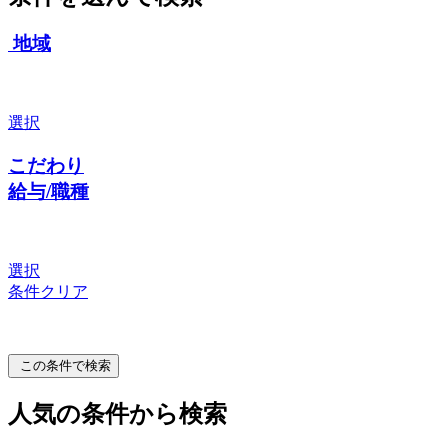
地域
選択
こだわり
給与/職種
選択
条件クリア
この条件で検索
人気の条件から検索