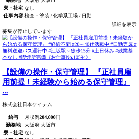
勤務地
大阪府 大阪市
寮・社宅
なし
仕事内容
検査・塗装 / 化学系工場 / 日勤
詳細を表示
募集が停止しています
【設備の操作・保守管理】 『正社員雇
用前提！未経験から始める保守管理』
...
株式会社日本ケイテム
給与
月収例
204,000
円
勤務地
大阪府 大阪市
寮・社宅
なし