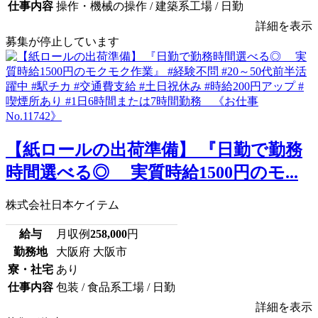
仕事内容
操作・機械の操作 / 建築系工場 / 日勤
詳細を表示
募集が停止しています
【紙ロールの出荷準備】 『日勤で勤務
時間選べる◎ 実質時給1500円のモ...
株式会社日本ケイテム
給与
月収例
258,000
円
勤務地
大阪府 大阪市
寮・社宅
あり
仕事内容
包装 / 食品系工場 / 日勤
詳細を表示