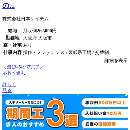
の...
株式会社日本ケイテム
給与
月収例
262,000
円
勤務地
大阪府 大阪市
寮・社宅
あり
仕事内容
操作・メンテナンス / 製紙系工場 / 交替制
詳細を表示
＼最短45秒で完了／
応募へ進む
詳しく
見る