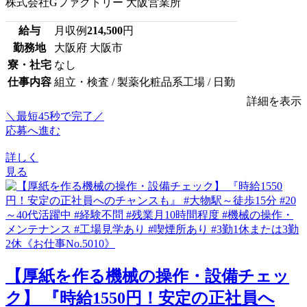
株式会社Gファクトリー 大阪営業所
給与
月収例
214,500
円
勤務地
大阪府 大阪市
寮・社宅
なし
仕事内容
組立・検査 / 製薬化粧品系工場 / 日勤
詳細を表示
＼最短45秒で完了／
応募へ進む
詳しく
見る
【厚紙を作る機械の操作・設備チェッ
ク】 『時給1550円！安定の正社員へ