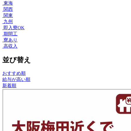
東海
関西
関東
九州
即入寮OK
期間工
寮あり
高収入
並び替え
おすすめ順
給与が高い順
新着順