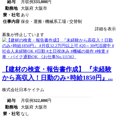
給与
月収例
333,000
円
勤務地
大阪府 大阪市
寮・社宅
あり
仕事内容
保全・運搬 / 機械系工場 / 交替制
詳細を表示
募集が停止しています
【建材の検査・報告書作成】 『未経験
から高収入！日勤のみ×時給1850円』...
株式会社日本ケイテム
給与
月収例
322,000
円
勤務地
大阪府 大阪市
寮・社宅
なし