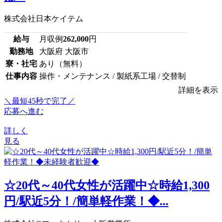
株式会社日本ケイテム
給与
月収例
262,000
円
勤務地
大阪府 大阪市
寮・社宅
あり（無料）
仕事内容
操作・メンテナンス / 製紙系工場 / 交替制
詳細を表示
＼最短45秒で完了／
応募へ進む
詳しく
見る
☆20代～40代女性が活躍中☆時給1,300
円/駅近5分！/簡単軽作業！◆...