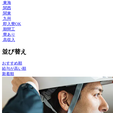
東海
関西
関東
九州
即入寮OK
期間工
寮あり
高収入
並び替え
おすすめ順
給与が高い順
新着順