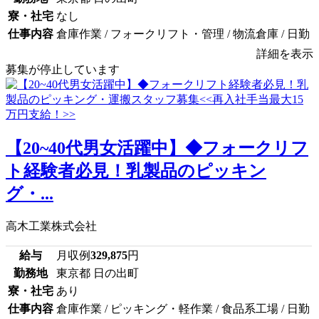
寮・社宅
なし
仕事内容
倉庫作業 / フォークリフト・管理 / 物流倉庫 / 日勤
詳細を表示
募集が停止しています
【20~40代男女活躍中】◆フォークリフ
ト経験者必見！乳製品のピッキン
グ・...
高木工業株式会社
給与
月収例
329,875
円
勤務地
東京都 日の出町
寮・社宅
あり
仕事内容
倉庫作業 / ピッキング・軽作業 / 食品系工場 / 日勤