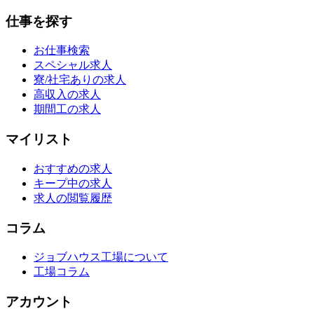
仕事を探す
お仕事検索
スペシャル求人
寮/社宅ありの求人
高収入の求人
期間工の求人
マイリスト
おすすめの求人
キープ中の求人
求人の閲覧履歴
コラム
ジョブハウス工場について
工場コラム
アカウント