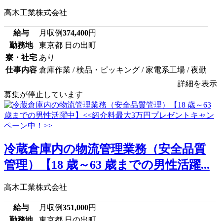
高木工業株式会社
給与
月収例
374,400
円
勤務地
東京都 日の出町
寮・社宅
あり
仕事内容
倉庫作業 / 検品・ピッキング / 家電系工場 / 夜勤
詳細を表示
募集が停止しています
冷蔵倉庫内の物流管理業務（安全品質
管理）【18 歳～63 歳までの男性活躍...
高木工業株式会社
給与
月収例
351,000
円
勤務地
東京都 日の出町