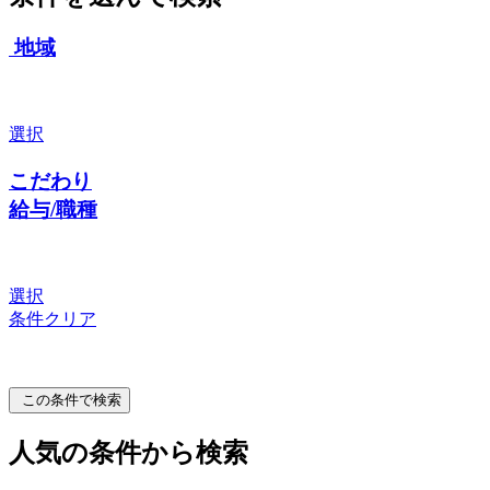
地域
選択
こだわり
給与/職種
選択
条件クリア
この条件で検索
人気の条件から検索