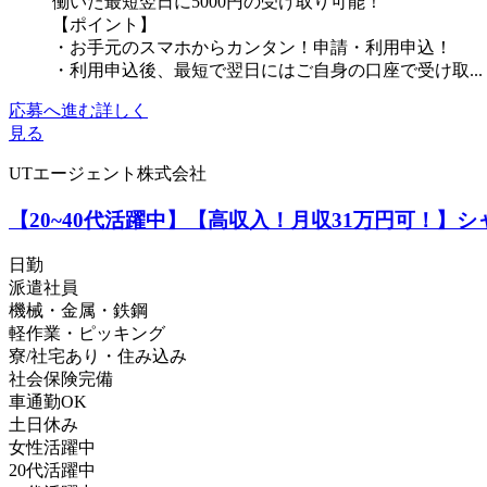
働いた最短翌日に5000円の受け取り可能！
【ポイント】
・お手元のスマホからカンタン！申請・利用申込！
・利用申込後、最短で翌日にはご自身の口座で受け取...
応募へ進む
詳しく
見る
UTエージェント株式会社
【20~40代活躍中】【高収入！月収31万円可！】
日勤
派遣社員
機械・金属・鉄鋼
軽作業・ピッキング
寮/社宅あり・住み込み
社会保険完備
車通勤OK
土日休み
女性活躍中
20代活躍中