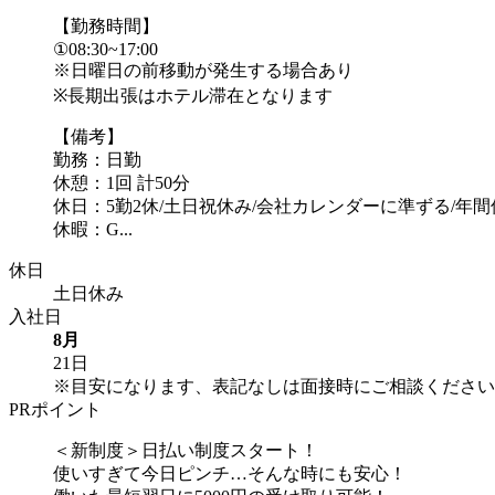
【勤務時間】
①08:30~17:00
※日曜日の前移動が発生する場合あり
※長期出張はホテル滞在となります
【備考】
勤務：日勤
休憩：1回 計50分
休日：5勤2休/土日祝休み/会社カレンダーに準ずる/年間休
休暇：G...
休日
土日休み
入社日
8月
21日
※目安になります、表記なしは面接時にご相談ください
PRポイント
＜新制度＞日払い制度スタート！
使いすぎて今日ピンチ…そんな時にも安心！