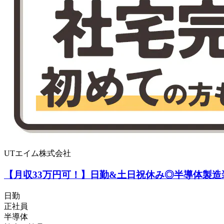
UTエイム株式会社
【月収33万円可！】日勤&土日祝休み◎半導体製造
日勤
正社員
半導体