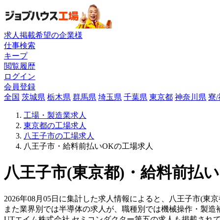
求人掲載希望の企業様
仕事検索
キープ
閲覧履歴
ログイン
会員登録
全国
茨城県
栃木県
群馬県
埼玉県
千葉県
東京都
神奈川県
寮
工場・製造業求人
東京都の工場求人
八王子市の工場求人
八王子市・給料前払いOKの工場求人
八王子市(東京都)・給料前払い
2026年08月05日に集計した求人情報によると、八王子市(東
また業界別では半導体の求人が、職種別では機械操作・製造
UTエイム株式会社 セミコンダクター第五の求人も掲載され