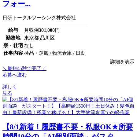
フォー...
日研トータルソーシング株式会社
給与
月収例
301,000
円
勤務地
東京都 品川区
寮・社宅
なし
仕事内容
検品・運搬 / 物流倉庫 / 日勤
詳細を表示
＼最短45秒で完了／
応募へ進む
詳しく
見る
【8/1新着！履歴書不要・私服OK★所要
時間10分の「AI個別面談」がスタ...