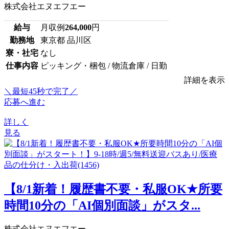
株式会社エヌエフエー
給与
月収例
264,000
円
勤務地
東京都 品川区
寮・社宅
なし
仕事内容
ピッキング・梱包 / 物流倉庫 / 日勤
詳細を表示
＼最短45秒で完了／
応募へ進む
詳しく
見る
【8/1新着！履歴書不要・私服OK★所要
時間10分の「AI個別面談」がスタ...
株式会社エヌエフエー