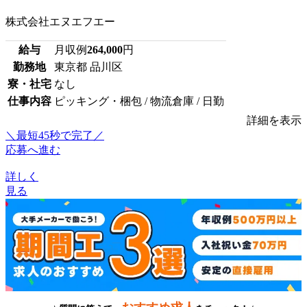
株式会社エヌエフエー
給与
月収例
264,000
円
勤務地
東京都 品川区
寮・社宅
なし
仕事内容
ピッキング・梱包 / 物流倉庫 / 日勤
詳細を表示
＼最短45秒で完了／
応募へ進む
詳しく
見る