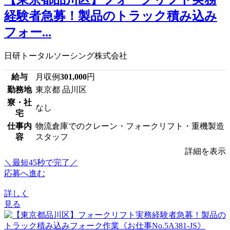
経験者急募！製品のトラック積み込み
フォー...
日研トータルソーシング株式会社
給与
月収例
301,000
円
勤務地
東京都 品川区
寮・社
なし
宅
仕事内
物流倉庫でのクレーン・フォークリフト・重機製造
容
スタッフ
詳細を表示
＼最短45秒で完了／
応募へ進む
詳しく
見る