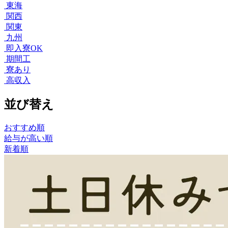
東海
関西
関東
九州
即入寮OK
期間工
寮あり
高収入
並び替え
おすすめ順
給与が高い順
新着順