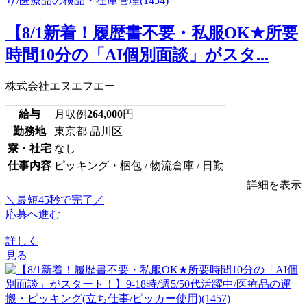
【8/1新着！履歴書不要・私服OK★所要
時間10分の「AI個別面談」がスタ...
株式会社エヌエフエー
給与
月収例
264,000
円
勤務地
東京都 品川区
寮・社宅
なし
仕事内容
ピッキング・梱包 / 物流倉庫 / 日勤
詳細を表示
＼最短45秒で完了／
応募へ進む
詳しく
見る