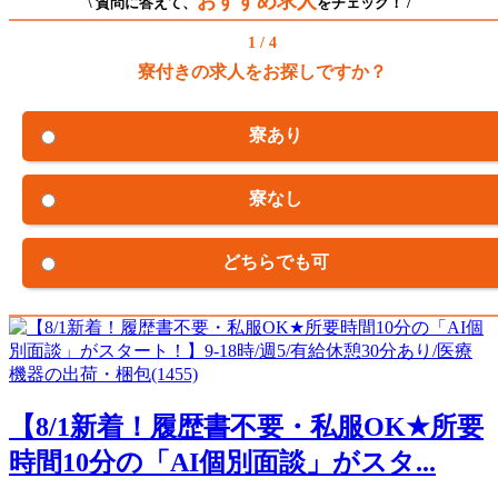
おすすめ求人
\ 質問に答えて、
をチェック！ /
1 / 4
寮付きの求人をお探しですか？
寮あり
寮なし
どちらでも可
【8/1新着！履歴書不要・私服OK★所要
時間10分の「AI個別面談」がスタ...