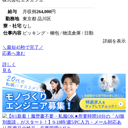
給与
月収例
264,000
円
勤務地
東京都 品川区
寮・社宅
なし
仕事内容
ピッキング・梱包 / 物流倉庫 / 日勤
詳細を表示
＼最短45秒で完了／
応募へ進む
詳しく
見る