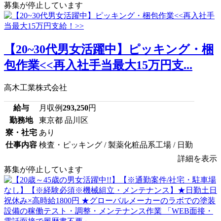
募集が停止しています
【20~30代男女活躍中】ピッキング・梱
包作業<<再入社手当最大15万円支...
高木工業株式会社
給与
月収例
293,250
円
勤務地
東京都 品川区
寮・社宅
あり
仕事内容
検査・ピッキング / 製薬化粧品系工場 / 日勤
詳細を表示
募集が停止しています