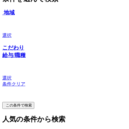
地域
選択
こだわり
給与/職種
選択
条件クリア
この条件で検索
人気の条件から検索