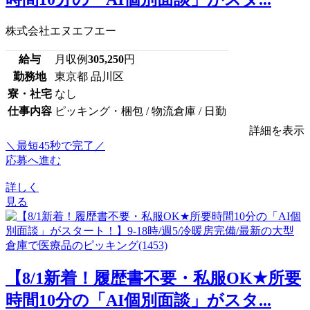
株式会社エヌエフエー
給与
月収例
305,250
円
勤務地
東京都 品川区
寮・社宅
なし
仕事内容
ピッキング・梱包 / 物流倉庫 / 日勤
詳細を表示
＼最短45秒で完了／
応募へ進む
詳しく
見る
【8/1新着！履歴書不要・私服OK★所要
時間10分の「AI個別面談」がスタ...