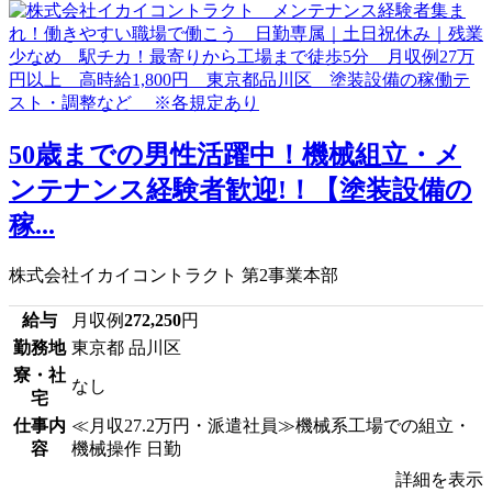
50歳までの男性活躍中！機械組立・メ
ンテナンス経験者歓迎!！【塗装設備の
稼...
株式会社イカイコントラクト 第2事業本部
給与
月収例
272,250
円
勤務地
東京都 品川区
寮・社
なし
宅
仕事内
≪月収27.2万円・派遣社員≫機械系工場での組立・
容
機械操作 日勤
詳細を表示