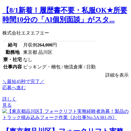
【8/1新着！履歴書不要・私服OK★所要
時間10分の「AI個別面談」がスタ...
株式会社エヌエフエー
給与
月収例
264,000
円
勤務地
東京都 品川区
寮・社宅
なし
仕事内容
ピッキング・梱包 / 物流倉庫 / 日勤
詳細を表示
＼最短45秒で完了／
応募へ進む
詳しく
見る