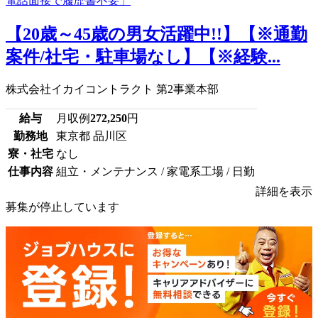
【20歳～45歳の男女活躍中!!】【※通勤
案件/社宅・駐車場なし】【※経験...
株式会社イカイコントラクト 第2事業本部
給与
月収例
272,250
円
勤務地
東京都 品川区
寮・社宅
なし
仕事内容
組立・メンテナンス / 家電系工場 / 日勤
詳細を表示
募集が停止しています