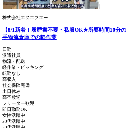
株式会社エヌエフエー
【8/1新着！履歴書不要・私服OK★所要時間10分
手物流倉庫での軽作業
日勤
派遣社員
物流・配送
軽作業・ピッキング
転勤なし
高収入
社会保険完備
土日休み
高卒歓迎
フリーター歓迎
即日勤務OK
女性活躍中
20代活躍中
30代活躍中