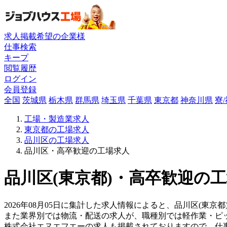
求人掲載希望の企業様
仕事検索
キープ
閲覧履歴
ログイン
会員登録
全国
茨城県
栃木県
群馬県
埼玉県
千葉県
東京都
神奈川県
寮
工場・製造業求人
東京都の工場求人
品川区の工場求人
品川区・高卒歓迎の工場求人
品川区(東京都)・高卒歓迎の工
2026年08月05日に集計した求人情報によると、品川区(東京都
また業界別では物流・配送の求人が、職種別では軽作業・ピ
株式会社エヌエフエーの求人も掲載されておりますので、仕