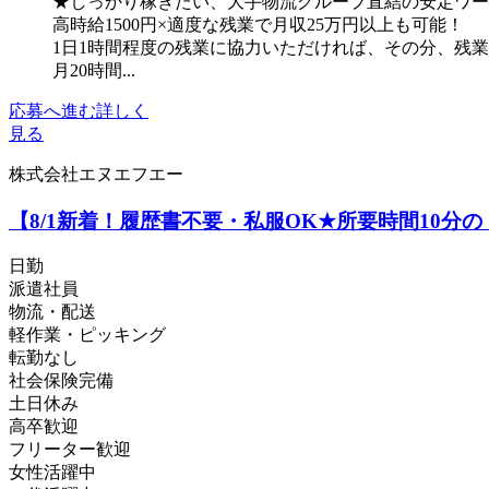
★しっかり稼ぎたい、大手物流グループ直結の安定ワー
高時給1500円×適度な残業で月収25万円以上も可能！
1日1時間程度の残業に協力いただければ、その分、残
月20時間...
応募へ進む
詳しく
見る
株式会社エヌエフエー
【8/1新着！履歴書不要・私服OK★所要時間10分の「
日勤
派遣社員
物流・配送
軽作業・ピッキング
転勤なし
社会保険完備
土日休み
高卒歓迎
フリーター歓迎
女性活躍中