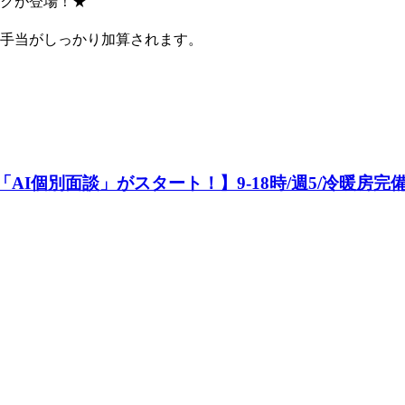
クが登場！★
業手当がしっかり加算されます。
AI個別面談」がスタート！】9-18時/週5/冷暖房完備