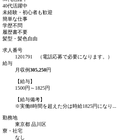
40代活躍中
未経験・初心者も歓迎
簡単な仕事
学歴不問
履歴書不要
髪型・髪色自由
求人番号
1201791 （電話応募で必要になります。）
給与
月収例
305,250
円
【給与】
1500円～1825円
【給与備考】
※実働8時間を超えた分は時給1825円になり...
勤務地
東京都 品川区
寮・社宅
なし