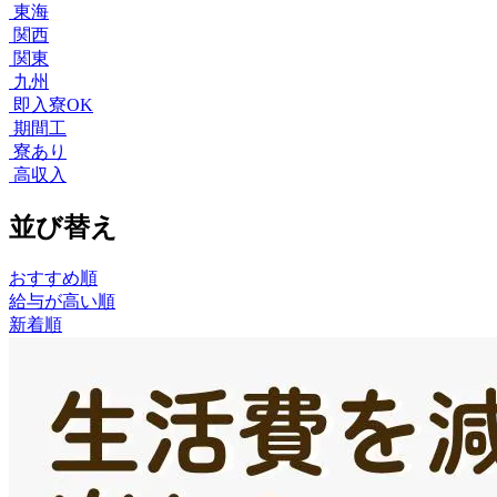
東海
関西
関東
九州
即入寮OK
期間工
寮あり
高収入
並び替え
おすすめ順
給与が高い順
新着順