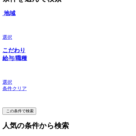
地域
選択
こだわり
給与/職種
選択
条件クリア
この条件で検索
人気の条件から検索