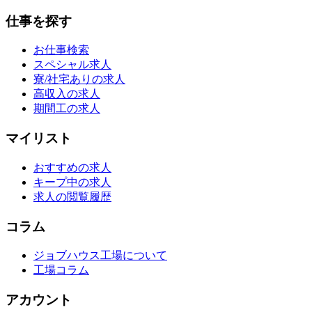
仕事を探す
お仕事検索
スペシャル求人
寮/社宅ありの求人
高収入の求人
期間工の求人
マイリスト
おすすめの求人
キープ中の求人
求人の閲覧履歴
コラム
ジョブハウス工場について
工場コラム
アカウント