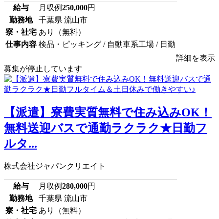
給与
月収例
250,000
円
勤務地
千葉県 流山市
寮・社宅
あり（無料）
仕事内容
検品・ピッキング / 自動車系工場 / 日勤
詳細を表示
募集が停止しています
【派遣】寮費実質無料で住み込みOK！
無料送迎バスで通勤ラクラク★日勤フ
ルタ...
株式会社ジャパンクリエイト
給与
月収例
280,000
円
勤務地
千葉県 流山市
寮・社宅
あり（無料）