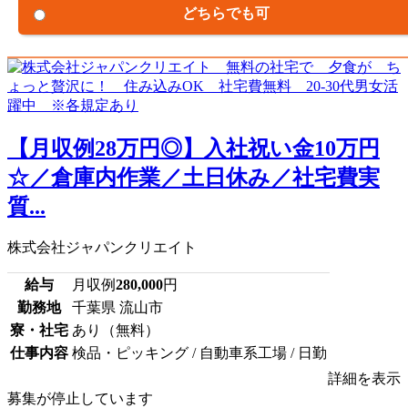
どちらでも可
【月収例28万円◎】入社祝い金10万円
☆／倉庫内作業／土日休み／社宅費実
質...
株式会社ジャパンクリエイト
給与
月収例
280,000
円
勤務地
千葉県 流山市
寮・社宅
あり（無料）
仕事内容
検品・ピッキング / 自動車系工場 / 日勤
詳細を表示
募集が停止しています