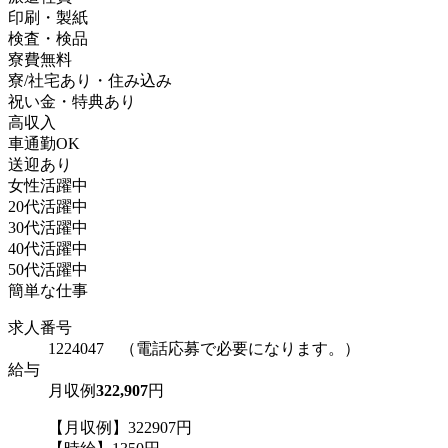
印刷・製紙
検査・検品
寮費無料
寮/社宅あり・住み込み
祝い金・特典あり
高収入
車通勤OK
送迎あり
女性活躍中
20代活躍中
30代活躍中
40代活躍中
50代活躍中
簡単な仕事
求人番号
1224047 （電話応募で必要になります。）
給与
月収例
322,907
円
【月収例】322907円