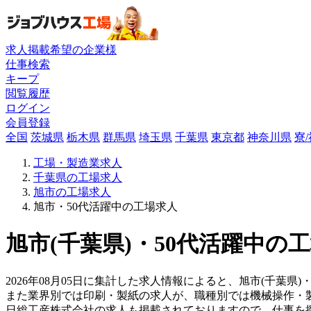
求人掲載希望の企業様
仕事検索
キープ
閲覧履歴
ログイン
会員登録
全国
茨城県
栃木県
群馬県
埼玉県
千葉県
東京都
神奈川県
寮
工場・製造業求人
千葉県の工場求人
旭市の工場求人
旭市・50代活躍中の工場求人
旭市(千葉県)・50代活躍中の
2026年08月05日に集計した求人情報によると、旭市(千葉県
また業界別では印刷・製紙の求人が、職種別では機械操作・
日総工産株式会社の求人も掲載されておりますので、仕事を