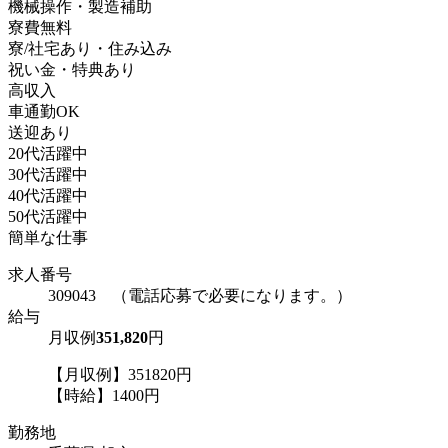
機械操作・製造補助
寮費無料
寮/社宅あり・住み込み
祝い金・特典あり
高収入
車通勤OK
送迎あり
20代活躍中
30代活躍中
40代活躍中
50代活躍中
簡単な仕事
求人番号
309043 （電話応募で必要になります。）
給与
月収例
351,820
円
【月収例】351820円
【時給】1400円
勤務地