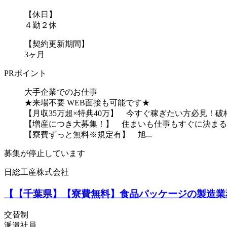
【休日】
４勤２休
【契約更新期間】
3ヶ月
PRポイント
大手企業でのお仕事
★来場不要 WEB面接も可能です★
【月収35万超×特典40万】 今すぐ稼ぎたい方必見
【増産につき大募集！】 住まいも仕事もすぐに決ま
【寮費ずっと無料※規定有】 旭...
募集が停止しています
日総工産株式会社
【【千葉県】【寮費無料】食品パッケージの製造業務
交替制
派遣社員