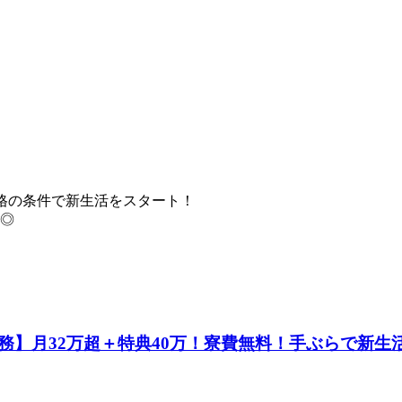
！破格の条件で新生活をスタート！
る◎
】月32万超＋特典40万！寮費無料！手ぶらで新生