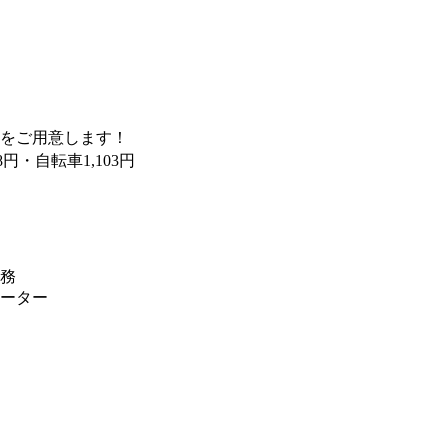
をご用意します！
38円・自転車1,103円
務
ーター