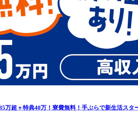
5万超＋特典40万！寮費無料！手ぶらで新生活スタ