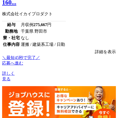
160...
株式会社イカイプロダクト
給与
月収例
275,667
円
勤務地
千葉県 野田市
寮・社宅
なし
仕事内容
運搬 / 建築系工場 / 日勤
詳細を表示
＼最短45秒で完了／
応募へ進む
詳しく
見る