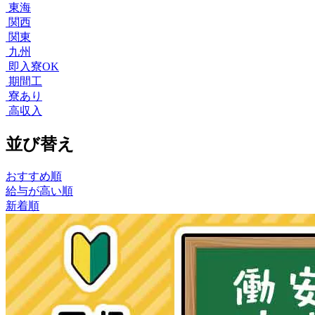
東海
関西
関東
九州
即入寮OK
期間工
寮あり
高収入
並び替え
おすすめ順
給与が高い順
新着順