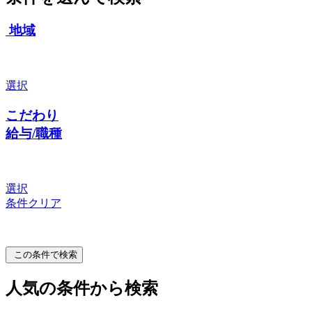
地域
選択
こだわり
給与/職種
選択
条件クリア
この条件で検索
人気の条件から検索