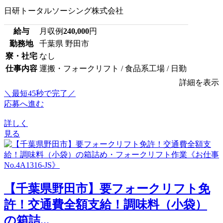
日研トータルソーシング株式会社
給与
月収例
240,000
円
勤務地
千葉県 野田市
寮・社宅
なし
仕事内容
運搬・フォークリフト / 食品系工場 / 日勤
詳細を表示
＼最短45秒で完了／
応募へ進む
詳しく
見る
【千葉県野田市】要フォークリフト免
許！交通費全額支給！調味料（小袋）
の箱詰...