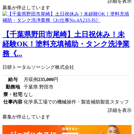
詳細を表示
募集が停止しています
【千葉県野田市尾崎】土日祝休み！未
経験OK！塗料充填補助・タンク洗浄業
務《...
日研トータルソーシング株式会社
給与
月収例
235,000
円
勤務地
千葉県 野田市
寮・社宅
なし
仕事内容
化学系工場での機械操作・製造補助製造スタッフ
詳細を表示
募集が停止しています