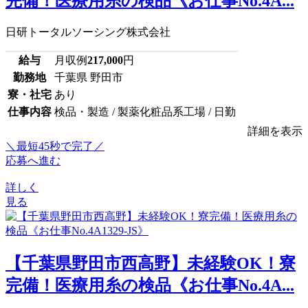
完備！医療用糸の検品《お仕事No.4A...
日研トータルソーシング株式会社
給与
月収例
217,000
円
勤務地
千葉県 野田市
寮・社宅
あり
仕事内容
検品・製造 / 製薬化粧品系工場 / 日勤
詳細を表示
＼最短45秒で完了／
応募へ進む
詳しく
見る
【千葉県野田市西高野】未経験OK！寮
完備！医療用糸の検品《お仕事No.4A...