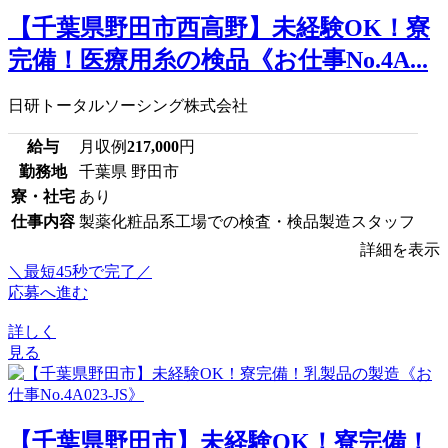
【千葉県野田市西高野】未経験OK！寮
完備！医療用糸の検品《お仕事No.4A...
日研トータルソーシング株式会社
給与
月収例
217,000
円
勤務地
千葉県 野田市
寮・社宅
あり
仕事内容
製薬化粧品系工場での検査・検品製造スタッフ
詳細を表示
＼最短45秒で完了／
応募へ進む
詳しく
見る
【千葉県野田市】未経験OK！寮完備！