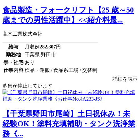
食品製造・フォークリフト【25 歳～50
歳までの男性活躍中】<<紹介料最...
高木工業株式会社
給与
月収例
282,307
円
勤務地
千葉県 野田市
寮・社宅
あり
仕事内容
検品・運搬 / 食品系工場 / 交替制
詳細を表示
募集が停止しています
【千葉県野田市尾崎】土日祝休み！未
経験OK！塗料充填補助・タンク洗浄業
務《...