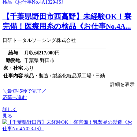
【千葉県野田市西高野】未経験OK！寮
完備！医療用糸の検品《お仕事No.4A...
日研トータルソーシング株式会社
給与
月収例
217,000
円
勤務地
千葉県 野田市
寮・社宅
あり
仕事内容
検品・製造 / 製薬化粧品系工場 / 日勤
詳細を表示
＼最短45秒で完了／
応募へ進む
詳しく
見る