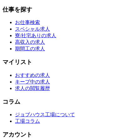
仕事を探す
お仕事検索
スペシャル求人
寮/社宅ありの求人
高収入の求人
期間工の求人
マイリスト
おすすめの求人
キープ中の求人
求人の閲覧履歴
コラム
ジョブハウス工場について
工場コラム
アカウント