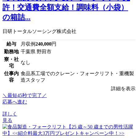
許！交通費全額支給！調味料（小袋）
の箱詰...
日研トータルソーシング株式会社
給与
月収例
240,000
円
勤務地
千葉県 野田市
寮・社
なし
宅
仕事内
食品系工場でのクレーン・フォークリフト・重機製
容
造スタッフ
詳細を表示
＼最短45秒で完了／
応募へ進む
詳しく
見る