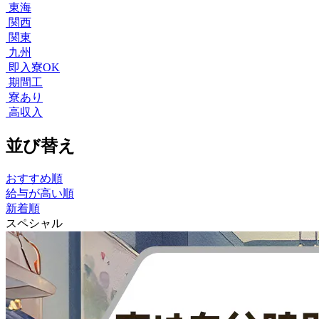
東海
関西
関東
九州
即入寮OK
期間工
寮あり
高収入
並び替え
おすすめ順
給与が高い順
新着順
スペシャル