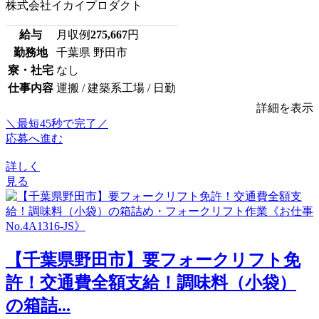
株式会社イカイプロダクト
給与
月収例
275,667
円
勤務地
千葉県 野田市
寮・社宅
なし
仕事内容
運搬 / 建築系工場 / 日勤
詳細を表示
＼最短45秒で完了／
応募へ進む
詳しく
見る
【千葉県野田市】要フォークリフト免
許！交通費全額支給！調味料（小袋）
の箱詰...