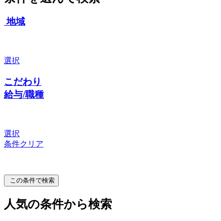
地域
選択
こだわり
給与/職種
選択
条件クリア
この条件で検索
人気の条件から検索