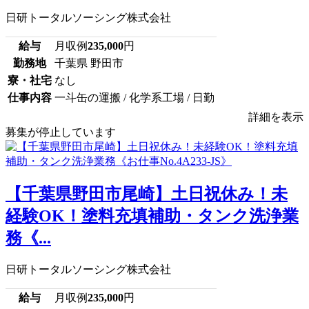
日研トータルソーシング株式会社
給与
月収例
235,000
円
勤務地
千葉県 野田市
寮・社宅
なし
仕事内容
一斗缶の運搬 / 化学系工場 / 日勤
詳細を表示
募集が停止しています
【千葉県野田市尾崎】土日祝休み！未
経験OK！塗料充填補助・タンク洗浄業
務《...
日研トータルソーシング株式会社
給与
月収例
235,000
円