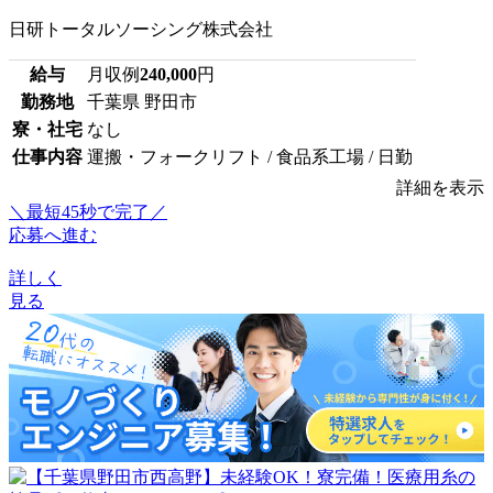
日研トータルソーシング株式会社
給与
月収例
240,000
円
勤務地
千葉県 野田市
寮・社宅
なし
仕事内容
運搬・フォークリフト / 食品系工場 / 日勤
詳細を表示
＼最短45秒で完了／
応募へ進む
詳しく
見る