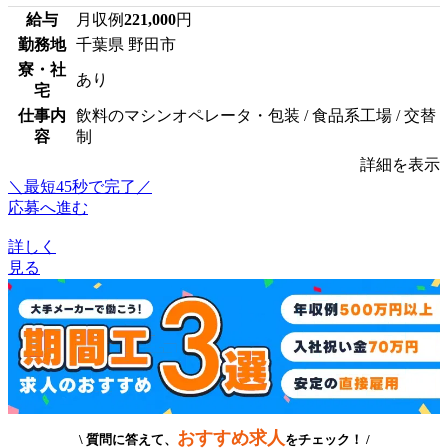
給与
月収例
221,000
円
勤務地
千葉県 野田市
寮・社
あり
宅
仕事内
飲料のマシンオペレータ・包装 / 食品系工場 / 交替
容
制
詳細を表示
＼最短45秒で完了／
応募へ進む
詳しく
見る
おすすめ求人
\ 質問に答えて、
をチェック！ /