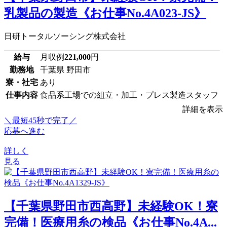
乳製品の製造《お仕事No.4A023-JS》
日研トータルソーシング株式会社
給与
月収例
221,000
円
勤務地
千葉県 野田市
寮・社宅
あり
仕事内容
食品系工場での組立・加工・プレス製造スタッフ
詳細を表示
＼最短45秒で完了／
応募へ進む
詳しく
見る
【千葉県野田市西高野】未経験OK！寮
完備！医療用糸の検品《お仕事No.4A...