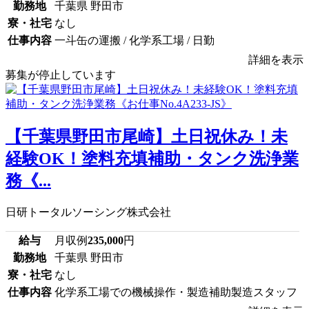
勤務地
千葉県 野田市
寮・社宅
なし
仕事内容
一斗缶の運搬 / 化学系工場 / 日勤
詳細を表示
募集が停止しています
【千葉県野田市尾崎】土日祝休み！未
経験OK！塗料充填補助・タンク洗浄業
務《...
日研トータルソーシング株式会社
給与
月収例
235,000
円
勤務地
千葉県 野田市
寮・社宅
なし
仕事内容
化学系工場での機械操作・製造補助製造スタッフ