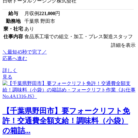
日研トータルソーシング株式会社
給与
月収例
221,000
円
勤務地
千葉県 野田市
寮・社宅
あり
仕事内容
食品系工場での組立・加工・プレス製造スタッフ
詳細を表示
＼最短45秒で完了／
応募へ進む
詳しく
見る
【千葉県野田市】要フォークリフト免
許！交通費全額支給！調味料（小袋）
の箱詰...