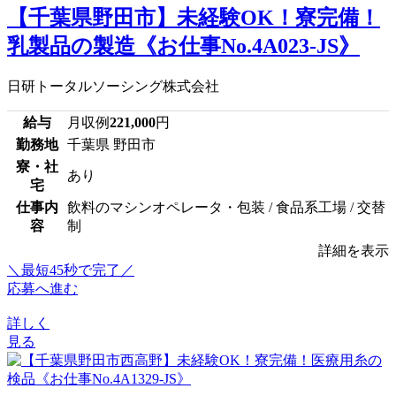
【千葉県野田市】未経験OK！寮完備！
乳製品の製造《お仕事No.4A023-JS》
日研トータルソーシング株式会社
給与
月収例
221,000
円
勤務地
千葉県 野田市
寮・社
あり
宅
仕事内
飲料のマシンオペレータ・包装 / 食品系工場 / 交替
容
制
詳細を表示
＼最短45秒で完了／
応募へ進む
詳しく
見る