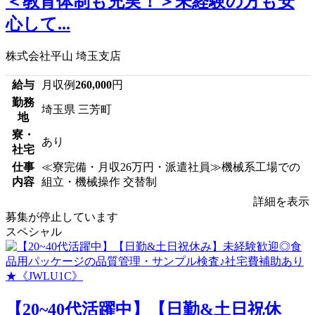
＜教育体制も充実！＞未経験の方も安
心して...
株式会社平山 埼玉支店
給与
月収例
260,000
円
勤務
埼玉県 三芳町
地
寮・
あり
社宅
仕事
≪寮完備・月収26万円・派遣社員≫機械系工場での
内容
組立・機械操作 交替制
詳細を表示
募集が停止しています
スペシャル
【20~40代活躍中】【日勤&土日祝休