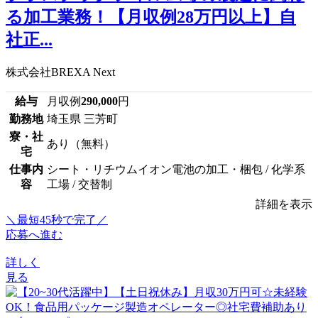
る加工業務！【月収例28万円以上】自
社正...
株式会社BREXA Next
給与
月収例
290,000
円
勤務地
埼玉県 三芳町
寮・社
あり（無料）
宅
仕事内
シート・リチウムイオン電池の加工・梱包 / 化学系
容
工場 / 交替制
詳細を表示
＼最短45秒で完了／
応募へ進む
詳しく
見る