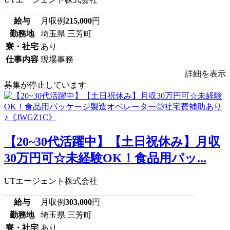
給与
月収例
215,000
円
勤務地
埼玉県 三芳町
寮・社宅
あり
仕事内容
現場事務
詳細を表示
募集が停止しています
【20~30代活躍中】【土日祝休み】月収
30万円可☆未経験OK！食品用パッ...
UTエージェント株式会社
給与
月収例
303,000
円
勤務地
埼玉県 三芳町
寮・社宅
あり