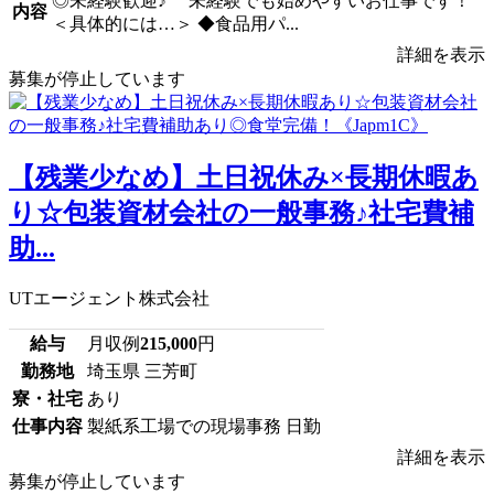
◎未経験歓迎♪ 未経験でも始めやすいお仕事です！
内容
＜具体的には…＞ ◆食品用パ...
詳細を表示
募集が停止しています
【残業少なめ】土日祝休み×長期休暇あ
り☆包装資材会社の一般事務♪社宅費補
助...
UTエージェント株式会社
給与
月収例
215,000
円
勤務地
埼玉県 三芳町
寮・社宅
あり
仕事内容
製紙系工場での現場事務 日勤
詳細を表示
募集が停止しています