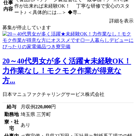
仕事
作が出来れば未経験OK！ 丁寧な研修で安心のスタ
内容
ート♪ ＜具体的には…＞ ◆専...
詳細を表示
募集が停止しています
20～40代男女が多く活躍★未経験OK！
力作業なし！モクモク作業が得意な
方...
日本マニュファクチャリングサービス株式会社
給与
月収例
220,000
円
勤務地
埼玉県 三芳町
寮・社
あり
宅
仕事内
≪寮完備・月収22万円・正社員≫製紙系工場での軽