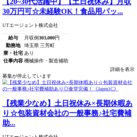
【20~30代活躍中】【土日祝休み】月収
30万円可☆未経験OK！食品用パッ...
UTエージェント株式会社
給与
月収例
303,000
円
勤務地
埼玉県 三芳町
寮・社宅
あり
仕事内容
機械操作・製造補助
詳細を表示
募集が停止しています
【残業少なめ】土日祝休み×長期休暇あ
り☆包装資材会社の一般事務♪社宅費補
助...
UTエージェント株式会社