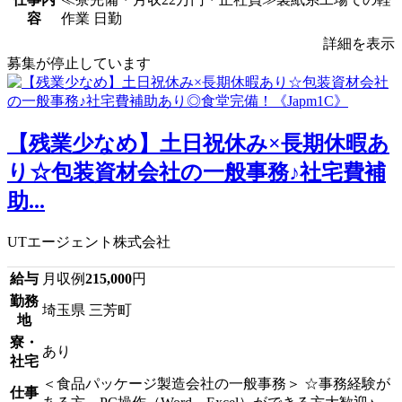
容
作業 日勤
詳細を表示
募集が停止しています
【残業少なめ】土日祝休み×長期休暇あ
り☆包装資材会社の一般事務♪社宅費補
助...
UTエージェント株式会社
給与
月収例
215,000
円
勤務
埼玉県 三芳町
地
寮・
あり
社宅
＜食品パッケージ製造会社の一般事務＞ ☆事務経験が
仕事