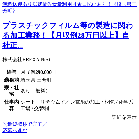
プラスチックフィルム等の製造に関わ
る加工業務！【月収例28万円以上】自
社正...
株式会社BREXA Next
給与
月収例
290,000
円
勤務地
埼玉県 三芳町
寮・社
あり（無料）
宅
仕事内
シート・リチウムイオン電池の加工・梱包 / 化学系
容
工場 / 交替制
詳細を表示
＼最短45秒で完了／
応募へ進む