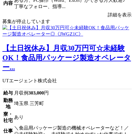
ある方、PC操作（Word、Excel）ができる方大歓迎♪
内容
丁寧なフォロー、指導...
詳細を表示
募集が停止しています
【土日祝休み】月収30万円可☆未経験
OK！食品用パッケージ製造オペレータ
ー...
UTエージェント株式会社
給与
月収例
303,000
円
勤務
埼玉県 三芳町
地
寮・
あり
社宅
＼食品用パッケージ製造の機械オペレーターなど！／
仕事