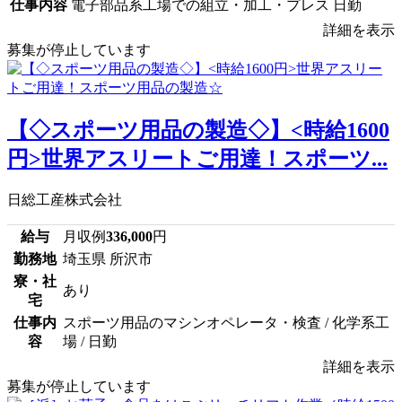
仕事内容
電子部品系工場での組立・加工・プレス 日勤
詳細を表示
募集が停止しています
【◇スポーツ用品の製造◇】<時給1600
円>世界アスリートご用達！スポーツ...
日総工産株式会社
給与
月収例
336,000
円
勤務地
埼玉県 所沢市
寮・社
あり
宅
仕事内
スポーツ用品のマシンオペレータ・検査 / 化学系工
容
場 / 日勤
詳細を表示
募集が停止しています