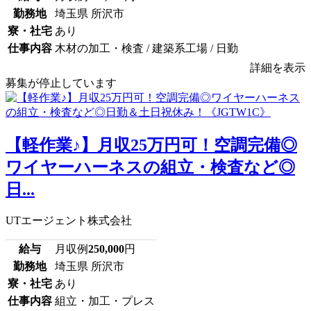
勤務地
埼玉県 所沢市
寮・社宅
あり
仕事内容
木材の加工・検査 / 建築系工場 / 日勤
詳細を表示
募集が停止しています
【軽作業♪】月収25万円可！空調完備◎
ワイヤーハーネスの組立・検査など◎
日...
UTエージェント株式会社
給与
月収例
250,000
円
勤務地
埼玉県 所沢市
寮・社宅
あり
仕事内容
組立・加工・プレス