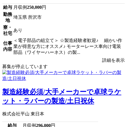
給与
月収例
250,000
円
勤務
埼玉県 所沢市
地
寮・
あり
社宅
＜電子部品の組立て＞ ☆製造経験者歓迎♪ 細かい作
仕事
業が得意な方にオススメ♪ モーターレース車向け電装
内容
部品（ワイヤーハーネス）の製...
詳細を表示
募集が停止しています
製造経験必須/大手メーカーで卓球ラケ
ット・ラバーの製造/土日祝休
株式会社平山 東日本
給与
月収例
296,000
円