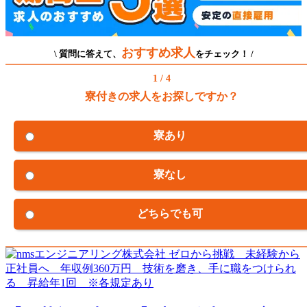
おすすめ求人
\ 質問に答えて、
をチェック！ /
1 / 4
寮付きの求人をお探しですか？
寮あり
寮なし
どちらでも可