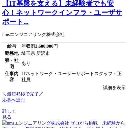
【IT基盤を支える】未経験者でも安
心！ネットワークインフラ・ユーザサ
ポート...
nmsエンジニアリング株式会社
給与
年収例
3,600,000
円
勤務地
埼玉県 所沢市
寮・社
あり
宅
仕事内
ITネットワーク・ユーザーサポートスタッフ・正
容
社員
詳細を表示
＼最短45秒で完了／
応募へ進む
詳しく
見る