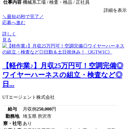
仕事内容
機械系工場 / 検査・検品 / 正社員
詳細を表示
＼最短45秒で完了／
応募へ進む
詳しく
見る
【軽作業♪】月収25万円可！空調完備◎
ワイヤーハーネスの組立・検査など◎
日...
UTエージェント株式会社
給与
月収例
250,000
円
勤務地
埼玉県 所沢市
寮・社宅
あり