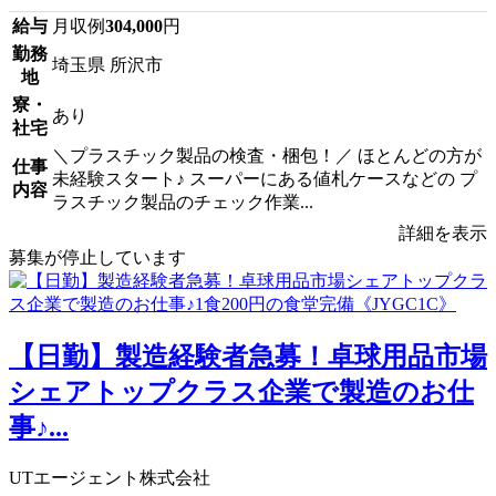
給与
月収例
304,000
円
勤務
埼玉県 所沢市
地
寮・
あり
社宅
＼プラスチック製品の検査・梱包！／ ほとんどの方が
仕事
未経験スタート♪ スーパーにある値札ケースなどの プ
内容
ラスチック製品のチェック作業...
詳細を表示
募集が停止しています
【日勤】製造経験者急募！卓球用品市場
シェアトップクラス企業で製造のお仕
事♪...
UTエージェント株式会社