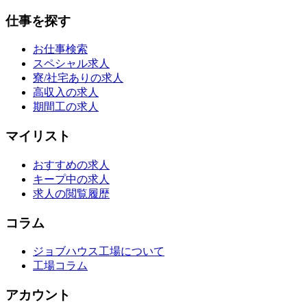
仕事を探す
お仕事検索
スペシャル求人
寮/社宅ありの求人
高収入の求人
期間工の求人
マイリスト
おすすめの求人
キープ中の求人
求人の閲覧履歴
コラム
ジョブハウス工場について
工場コラム
アカウント