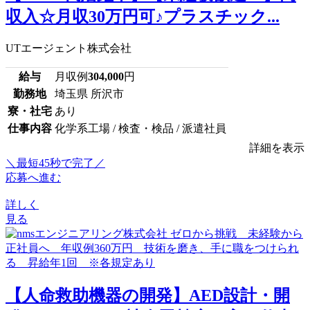
収入☆月収30万円可♪プラスチック...
UTエージェント株式会社
給与
月収例
304,000
円
勤務地
埼玉県 所沢市
寮・社宅
あり
仕事内容
化学系工場 / 検査・検品 / 派遣社員
詳細を表示
＼最短45秒で完了／
応募へ進む
詳しく
見る
【人命救助機器の開発】AED設計・開