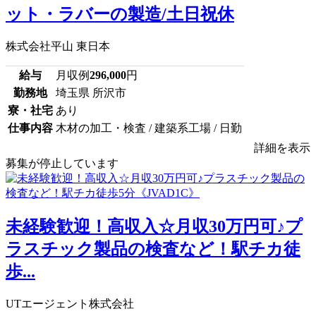
ット・ラバーの製造/土日祝休
株式会社平山 東日本
給与
月収例
296,000
円
勤務地
埼玉県 所沢市
寮・社宅
あり
仕事内容
木材の加工・検査 / 建築系工場 / 日勤
詳細を表示
募集が停止しています
未経験歓迎！高収入☆月収30万円可♪プ
ラスチック製品の検査など！駅チカ徒
歩...
UTエージェント株式会社