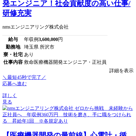
発エンジニア！社会貢献度の高い仕事/
研修充実
nmsエンジニアリング株式会社
給与
年収例
3,600,000
円
勤務地
埼玉県 所沢市
寮・社宅
あり
仕事内容
救命医療機器開発エンジニア・正社員
詳細を表示
＼最短45秒で完了／
応募へ進む
詳しく
見る
【医療機器開発の最前線】心電計・循