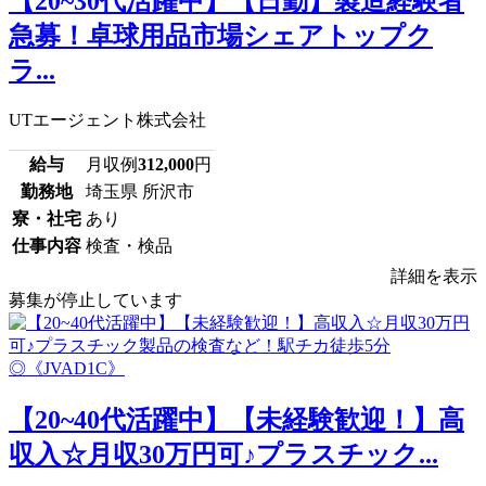
【20~30代活躍中】【日勤】製造経験者
急募！卓球用品市場シェアトップク
ラ...
UTエージェント株式会社
給与
月収例
312,000
円
勤務地
埼玉県 所沢市
寮・社宅
あり
仕事内容
検査・検品
詳細を表示
募集が停止しています
【20~40代活躍中】【未経験歓迎！】高
収入☆月収30万円可♪プラスチック...