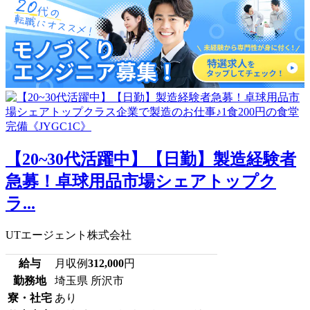
【20~30代活躍中】【日勤】製造経験者
急募！卓球用品市場シェアトップク
ラ...
UTエージェント株式会社
給与
月収例
312,000
円
勤務地
埼玉県 所沢市
寮・社宅
あり