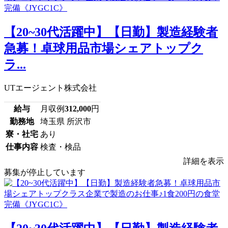
【20~30代活躍中】【日勤】製造経験者
急募！卓球用品市場シェアトップク
ラ...
UTエージェント株式会社
給与
月収例
312,000
円
勤務地
埼玉県 所沢市
寮・社宅
あり
仕事内容
検査・検品
詳細を表示
募集が停止しています