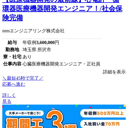
環器医療機器開発エンジニア！/社会保
険完備
nmsエンジニアリング株式会社
給与
年収例
3,600,000
円
勤務地
埼玉県 所沢市
寮・社宅
あり
仕事内容
心臓医療機器開発エンジニア・正社員
詳細を表示
＼最短45秒で完了／
応募へ進む
詳しく
見る