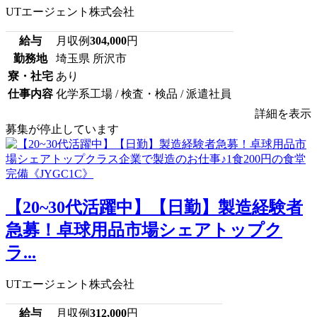
UTエージェント株式会社
給与
月収例
304,000
円
勤務地
埼玉県 所沢市
寮・社宅
あり
仕事内容
化学系工場 / 検査・検品 / 派遣社員
詳細を表示
募集が停止しています
【20~30代活躍中】【日勤】製造経験者
急募！卓球用品市場シェアトップク
ラ...
UTエージェント株式会社
給与
月収例
312,000
円