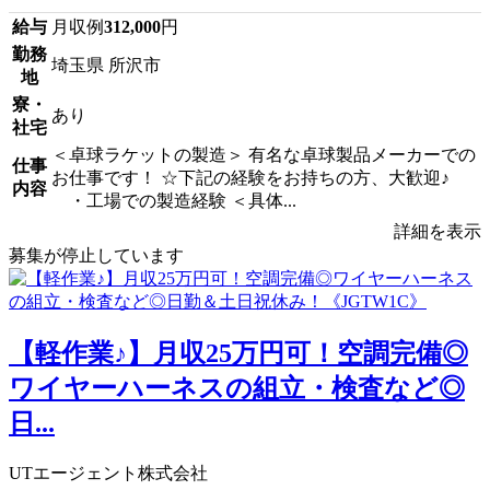
給与
月収例
312,000
円
勤務
埼玉県 所沢市
地
寮・
あり
社宅
＜卓球ラケットの製造＞ 有名な卓球製品メーカーでの
仕事
お仕事です！ ☆下記の経験をお持ちの方、大歓迎♪
内容
・工場での製造経験 ＜具体...
詳細を表示
募集が停止しています
【軽作業♪】月収25万円可！空調完備◎
ワイヤーハーネスの組立・検査など◎
日...
UTエージェント株式会社