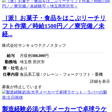
［派］お菓子・食品をはこぶリーチリ
フト作業／時給1500円／／寮完備／未
経...
株式会社サンキョウテクノスタッフ
給与
月収例
308,000
円
勤務地
埼玉県 所沢市
寮・社宅
あり
仕事内容
食品系工場 / クレーン・フォークリフト・重機
詳細を表示
募集が停止しています
製造経験必須/大手メーカーで卓球ラケ