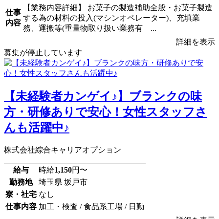
【業務内容詳細】 お菓子の製造補助全般・お菓子製造
仕事
する為の材料の投入(マシンオペレーター)、充填業
内容
務、運搬等(重量物取り扱い業務有 ...
詳細を表示
募集が停止しています
【未経験者カンゲイ♪】ブランクの味
方・研修ありで安心！女性スタッフさ
んも活躍中♪
株式会社綜合キャリアオプション
給与
時給
1,150
円〜
勤務地
埼玉県 坂戸市
寮・社宅
なし
仕事内容
加工・検査 / 食品系工場 / 日勤