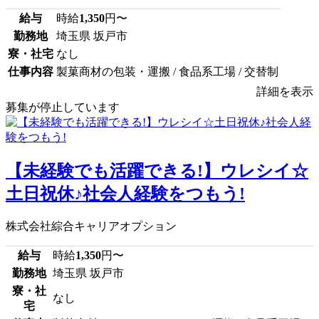
給与
時給
1,350
円〜
勤務地
埼玉県 坂戸市
寮・社宅
なし
仕事内容
製菓商材の包装・運搬 / 食品系工場 / 交替制
詳細を表示
募集が停止しています
【未経験でも活躍できる!】ウレシイ☆
土日祝休♪社会人経験をつもう!
株式会社綜合キャリアオプション
給与
時給
1,350
円〜
勤務地
埼玉県 坂戸市
寮・社
なし
宅