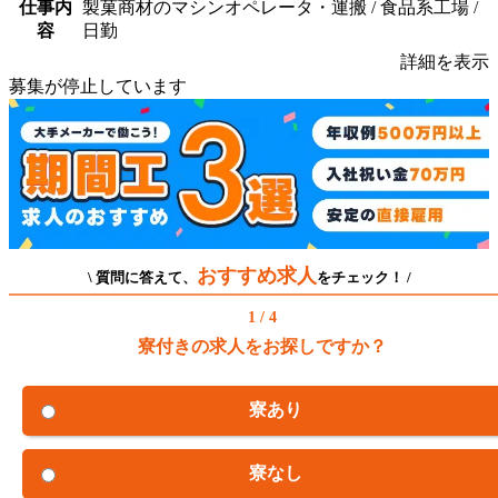
仕事内
製菓商材のマシンオペレータ・運搬 / 食品系工場 /
容
日勤
詳細を表示
募集が停止しています
おすすめ求人
\ 質問に答えて、
をチェック！ /
1 / 4
寮付きの求人をお探しですか？
寮あり
寮なし