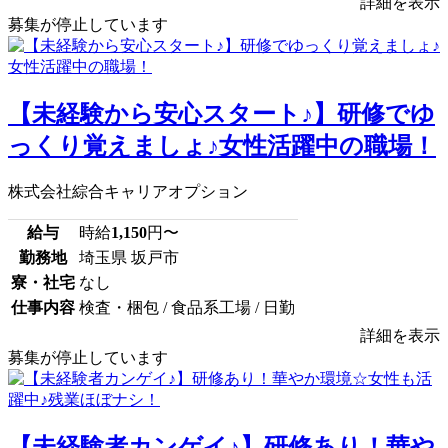
詳細を表示
募集が停止しています
【未経験から安心スタート♪】研修でゆ
っくり覚えましょ♪女性活躍中の職場！
株式会社綜合キャリアオプション
給与
時給
1,150
円〜
勤務地
埼玉県 坂戸市
寮・社宅
なし
仕事内容
検査・梱包 / 食品系工場 / 日勤
詳細を表示
募集が停止しています
【未経験者カンゲイ♪】研修あり！華や