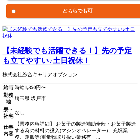
どちらでも可
【未経験でも活躍できる！】先の予定
も立てやすい♪土日祝休！
株式会社綜合キャリアオプション
給与
時給
1,350
円〜
勤務
埼玉県 坂戸市
地
寮・
なし
社宅
【業務内容詳細】 お菓子の製造補助全般・お菓子製造
仕事
する為の材料の投入(マシンオペレーター)、充填業
内容
務、運搬等(重量物取り扱い業務有 ...