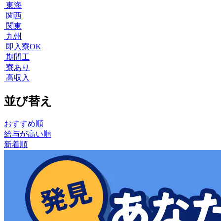
東海
関西
関東
九州
即入寮OK
期間工
寮あり
高収入
並び替え
おすすめ順
給与が高い順
新着順