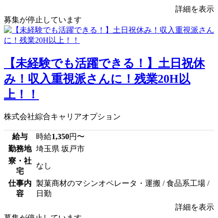
詳細を表示
募集が停止しています
【未経験でも活躍できる！】土日祝休
み！収入重視派さんに！残業20H以
上！！
株式会社綜合キャリアオプション
給与
時給
1,350
円〜
勤務地
埼玉県 坂戸市
寮・社
なし
宅
仕事内
製菓商材のマシンオペレータ・運搬 / 食品系工場 /
容
日勤
詳細を表示
募集が停止しています