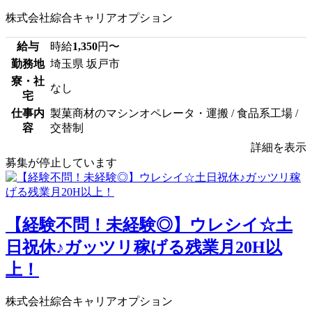
株式会社綜合キャリアオプション
給与
時給
1,350
円〜
勤務地
埼玉県 坂戸市
寮・社
なし
宅
仕事内
製菓商材のマシンオペレータ・運搬 / 食品系工場 /
容
交替制
詳細を表示
募集が停止しています
【経験不問！未経験◎】ウレシイ☆土
日祝休♪ガッツリ稼げる残業月20H以
上！
株式会社綜合キャリアオプション