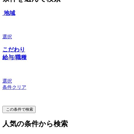
地域
選択
こだわり
給与/職種
選択
条件クリア
この条件で検索
人気の条件から検索