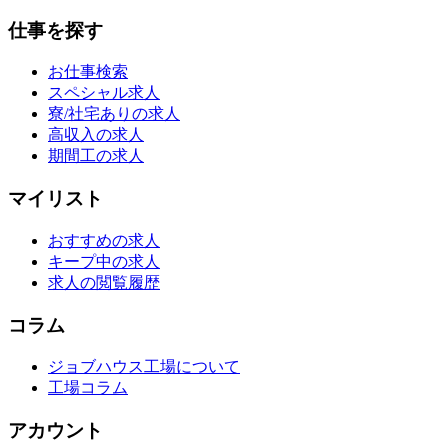
仕事を探す
お仕事検索
スペシャル求人
寮/社宅ありの求人
高収入の求人
期間工の求人
マイリスト
おすすめの求人
キープ中の求人
求人の閲覧履歴
コラム
ジョブハウス工場について
工場コラム
アカウント