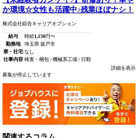
か環境☆女性も活躍中♪残業ほぼナシ！
株式会社綜合キャリアオプション
給与
時給
1,150
円〜
勤務地
埼玉県 坂戸市
寮・社宅
なし
仕事内容
検査・梱包 / 機械系工場 / 日勤
詳細を表示
募集が停止しています
関連するコラム