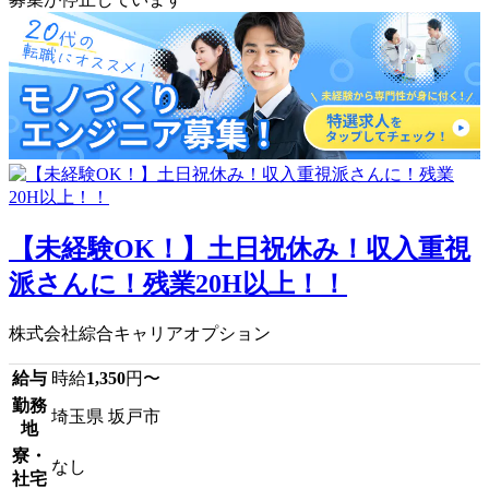
【未経験OK！】土日祝休み！収入重視
派さんに！残業20H以上！！
株式会社綜合キャリアオプション
給与
時給
1,350
円〜
勤務
埼玉県 坂戸市
地
寮・
なし
社宅