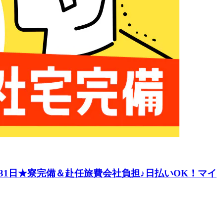
31日★寮完備＆赴任旅費会社負担♪日払いOK！マイ