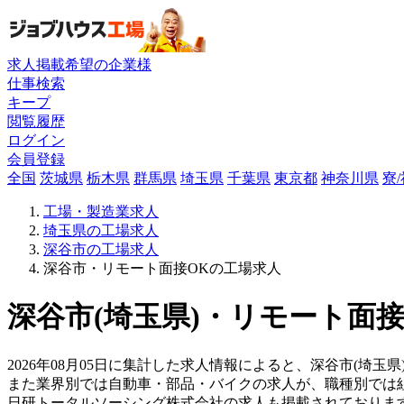
求人掲載希望の企業様
仕事検索
キープ
閲覧履歴
ログイン
会員登録
全国
茨城県
栃木県
群馬県
埼玉県
千葉県
東京都
神奈川県
寮
工場・製造業求人
埼玉県の工場求人
深谷市の工場求人
深谷市・リモート面接OKの工場求人
深谷市(埼玉県)・リモート面接
2026年08月05日に集計した求人情報によると、深谷市(埼玉
また業界別では自動車・部品・バイクの求人が、職種別では
日研トータルソーシング株式会社の求人も掲載されておりま