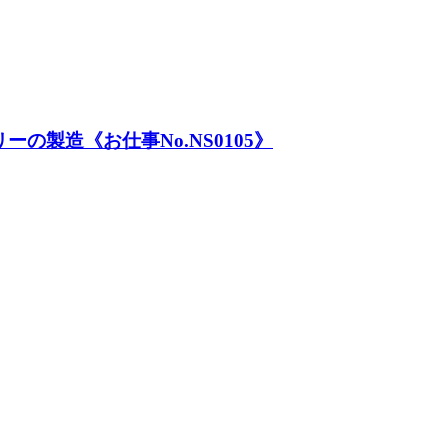
の製造《お仕事No.NS0105》