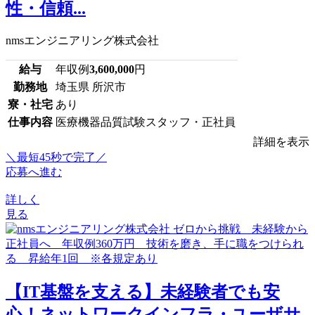
性・信頼...
nmsエンジニアリング株式会社
給与
年収例
3,600,000
円
勤務地
埼玉県 所沢市
寮・社宅
あり
仕事内容
医療機器品質試験スタッフ・正社員
詳細を表示
＼最短45秒で完了／
応募へ進む
詳しく
見る
【IT基盤を支える】未経験者でも安
心！ネットワークインフラ・ユーザサ