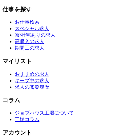
仕事を探す
お仕事検索
スペシャル求人
寮/社宅ありの求人
高収入の求人
期間工の求人
マイリスト
おすすめの求人
キープ中の求人
求人の閲覧履歴
コラム
ジョブハウス工場について
工場コラム
アカウント