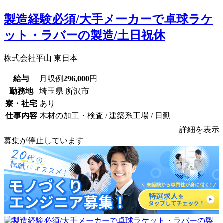
製造経験必須/大手メーカーで卓球ラケ
ット・ラバーの製造/土日祝休
株式会社平山 東日本
給与
月収例
296,000
円
勤務地
埼玉県 所沢市
寮・社宅
あり
仕事内容
木材の加工・検査 / 建築系工場 / 日勤
詳細を表示
募集が停止しています