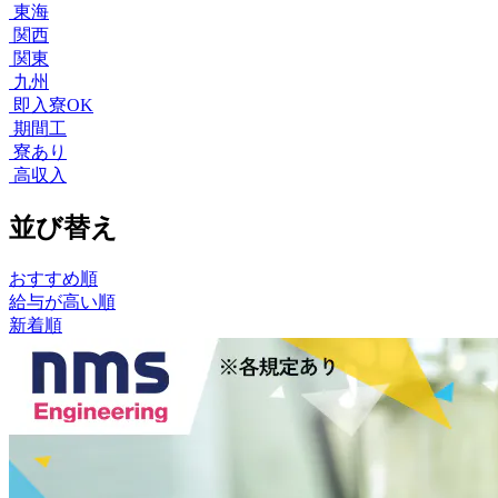
東海
関西
関東
九州
即入寮OK
期間工
寮あり
高収入
並び替え
おすすめ順
給与が高い順
新着順