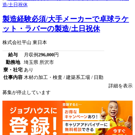
製造経験必須/大手メーカーで卓球ラケ
ット・ラバーの製造/土日祝休
株式会社平山 東日本
給与
月収例
296,000
円
勤務地
埼玉県 所沢市
寮・社宅
あり
仕事内容
木材の加工・検査 / 建築系工場 / 日勤
詳細を表示
募集が停止しています