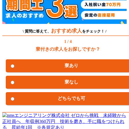
おすすめ求人
\ 質問に答えて、
をチェック！ /
1 / 4
寮付きの求人をお探しですか？
寮あり
寮なし
どちらでも可