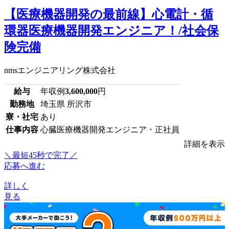
【医療機器開発の最前線】心電計・循
環器医療機器開発エンジニア！/社会保
険完備
nmsエンジニアリング株式会社
給与
年収例
3,600,000
円
勤務地
埼玉県 所沢市
寮・社宅
あり
仕事内容
心臓医療機器開発エンジニア・正社員
詳細を表示
＼最短45秒で完了／
応募へ進む
詳しく
見る