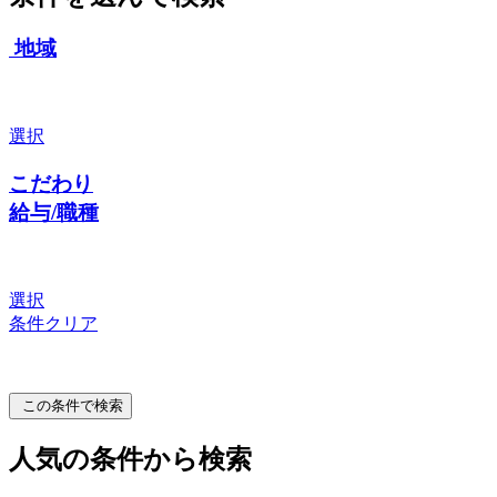
地域
選択
こだわり
給与/職種
選択
条件クリア
この条件で検索
人気の条件から検索