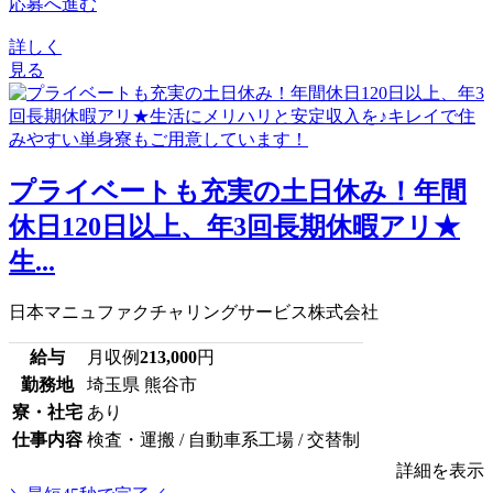
応募へ進む
詳しく
見る
プライベートも充実の土日休み！年間
休日120日以上、年3回長期休暇アリ★
生...
日本マニュファクチャリングサービス株式会社
給与
月収例
213,000
円
勤務地
埼玉県 熊谷市
寮・社宅
あり
仕事内容
検査・運搬 / 自動車系工場 / 交替制
詳細を表示