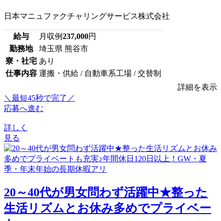
日本マニュファクチャリングサービス株式会社
給与
月収例
237,000
円
勤務地
埼玉県 熊谷市
寮・社宅
あり
仕事内容
運搬・供給 / 自動車系工場 / 交替制
詳細を表示
＼最短45秒で完了／
応募へ進む
詳しく
見る
20～40代が男女問わず活躍中★整った
生活リズムとお休み多めでプライベー