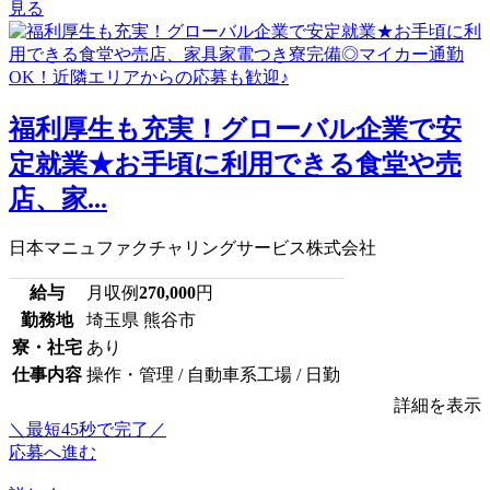
見る
福利厚生も充実！グローバル企業で安
定就業★お手頃に利用できる食堂や売
店、家...
日本マニュファクチャリングサービス株式会社
給与
月収例
270,000
円
勤務地
埼玉県 熊谷市
寮・社宅
あり
仕事内容
操作・管理 / 自動車系工場 / 日勤
詳細を表示
＼最短45秒で完了／
応募へ進む