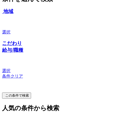
地域
選択
こだわり
給与/職種
選択
条件クリア
この条件で検索
人気の条件から検索