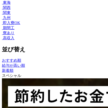
東海
関西
関東
九州
即入寮OK
期間工
寮あり
高収入
並び替え
おすすめ順
給与が高い順
新着順
スペシャル