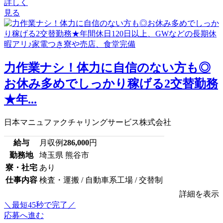
詳しく
見る
力作業ナシ！体力に自信のない方も◎
お休み多めでしっかり稼げる2交替勤務
★年...
日本マニュファクチャリングサービス株式会社
給与
月収例
286,000
円
勤務地
埼玉県 熊谷市
寮・社宅
あり
仕事内容
検査・運搬 / 自動車系工場 / 交替制
詳細を表示
＼最短45秒で完了／
応募へ進む