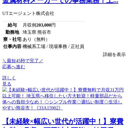
金属材料メーカーでの事務業務！土...
UTエージェント株式会社
給与
月収例
203,000
円
勤務地
埼玉県 熊谷市
寮・社宅
あり（無料）
仕事内容
機械系工場 / 現場事務 / 正社員
詳細を表示
＼最短45秒で完了／
応募へ進む
詳しく
見る
【未経験×幅広い世代が活躍中！】寮費