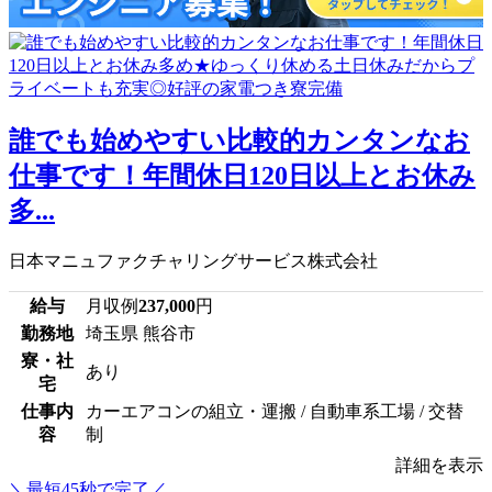
誰でも始めやすい比較的カンタンなお
仕事です！年間休日120日以上とお休み
多...
日本マニュファクチャリングサービス株式会社
給与
月収例
237,000
円
勤務地
埼玉県 熊谷市
寮・社
あり
宅
仕事内
カーエアコンの組立・運搬 / 自動車系工場 / 交替
容
制
詳細を表示
＼最短45秒で完了／