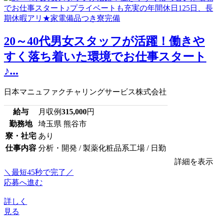
20～40代男女スタッフが活躍！働きや
すく落ち着いた環境でお仕事スタート
♪...
日本マニュファクチャリングサービス株式会社
給与
月収例
315,000
円
勤務地
埼玉県 熊谷市
寮・社宅
あり
仕事内容
分析・開発 / 製薬化粧品系工場 / 日勤
詳細を表示
＼最短45秒で完了／
応募へ進む
詳しく
見る