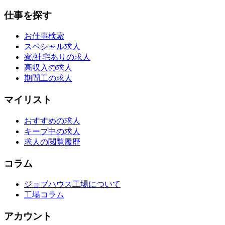
仕事を探す
お仕事検索
スペシャル求人
寮/社宅ありの求人
高収入の求人
期間工の求人
マイリスト
おすすめの求人
キープ中の求人
求人の閲覧履歴
コラム
ジョブハウス工場について
工場コラム
アカウント