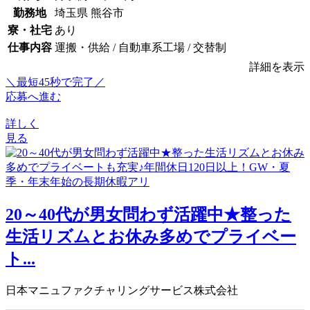
勤務地
埼玉県 熊谷市
寮・社宅
あり
仕事内容
運搬・供給 / 自動車系工場 / 交替制
詳細を表示
＼最短45秒で完了／
応募へ進む
詳しく
見る
20～40代が男女問わず活躍中★整った
生活リズムとお休み多めでプライベー
ト...
日本マニュファクチャリングサービス株式会社