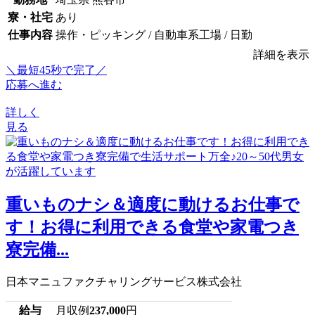
寮・社宅
あり
仕事内容
操作・ピッキング / 自動車系工場 / 日勤
詳細を表示
＼最短45秒で完了／
応募へ進む
詳しく
見る
重いものナシ＆適度に動けるお仕事で
す！お得に利用できる食堂や家電つき
寮完備...
日本マニュファクチャリングサービス株式会社
給与
月収例
237,000
円