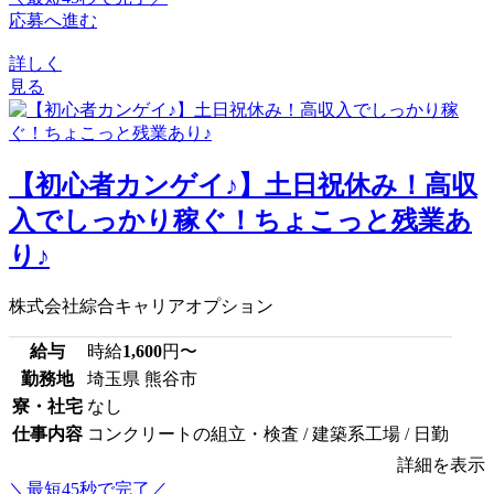
応募へ進む
詳しく
見る
【初心者カンゲイ♪】土日祝休み！高収
入でしっかり稼ぐ！ちょこっと残業あ
り♪
株式会社綜合キャリアオプション
給与
時給
1,600
円〜
勤務地
埼玉県 熊谷市
寮・社宅
なし
仕事内容
コンクリートの組立・検査 / 建築系工場 / 日勤
詳細を表示
＼最短45秒で完了／