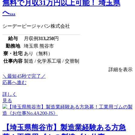
無料で月収31万円以上可能！ 埼玉県
へ...
シーデーピージャパン株式会社
給与
月収例
313,250
円
勤務地
埼玉県 熊谷市
寮・社宅
あり（無料）
仕事内容
製造 / 化学系工場 / 交替制
詳細を表示
＼最短45秒で完了／
応募へ進む
詳しく
見る
【埼玉県熊谷市】製造業経験ある方急