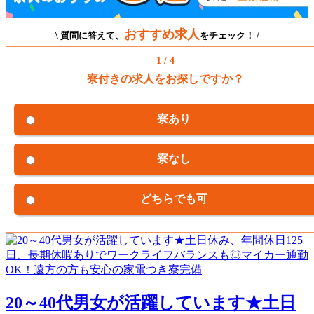
おすすめ求人
\ 質問に答えて、
をチェック！ /
1 / 4
寮付きの求人をお探しですか？
寮あり
寮なし
どちらでも可
20～40代男女が活躍しています★土日