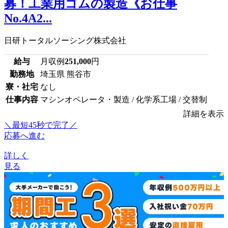
募！工業用ゴムの製造《お仕事
No.4A2...
日研トータルソーシング株式会社
給与
月収例
251,000
円
勤務地
埼玉県 熊谷市
寮・社宅
なし
仕事内容
マシンオペレータ・製造 / 化学系工場 / 交替制
詳細を表示
＼最短45秒で完了／
応募へ進む
詳しく
見る