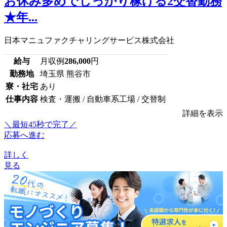
お休み多めでしっかり稼げる2交替勤務
★年...
日本マニュファクチャリングサービス株式会社
給与
月収例
286,000
円
勤務地
埼玉県 熊谷市
寮・社宅
あり
仕事内容
検査・運搬 / 自動車系工場 / 交替制
詳細を表示
＼最短45秒で完了／
応募へ進む
詳しく
見る