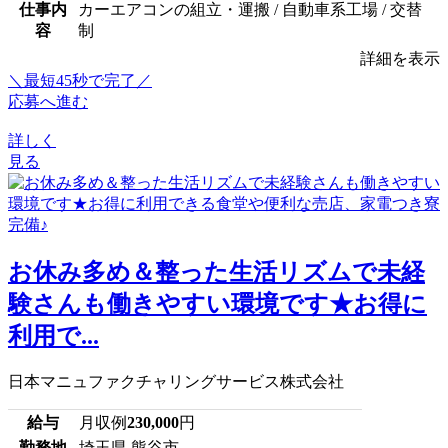
仕事内
カーエアコンの組立・運搬 / 自動車系工場 / 交替
容
制
詳細を表示
＼最短45秒で完了／
応募へ進む
詳しく
見る
お休み多め＆整った生活リズムで未経
験さんも働きやすい環境です★お得に
利用で...
日本マニュファクチャリングサービス株式会社
給与
月収例
230,000
円
勤務地
埼玉県 熊谷市