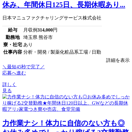
休み、年間休日125日、長期休暇あり...
日本マニュファクチャリングサービス株式会社
給与
月収例
314,000
円
勤務地
埼玉県 熊谷市
寮・社宅
あり
仕事内容
分析・開発 / 製薬化粧品系工場 / 日勤
詳細を表示
＼最短45秒で完了／
応募へ進む
詳しく
見る
力作業ナシ！体力に自信のない方も◎