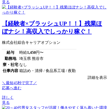
見る
【経験者×ブラッシュUP！！】残業ほ
ぼナシ！高収入でしっかり稼ぐ！
株式会社綜合キャリアオプション
給与
時給
1,450
円〜
勤務地
埼玉県 熊谷市
寮・社宅
なし
仕事内容
箱詰め・清掃 / 食品系工場 / 夜勤
詳細を表示
＼最短45秒で完了／
応募へ進む
詳しく
見る