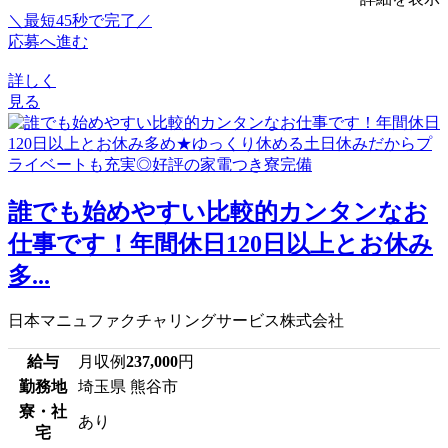
＼最短45秒で完了／
応募へ進む
詳しく
見る
誰でも始めやすい比較的カンタンなお
仕事です！年間休日120日以上とお休み
多...
日本マニュファクチャリングサービス株式会社
給与
月収例
237,000
円
勤務地
埼玉県 熊谷市
寮・社
あり
宅