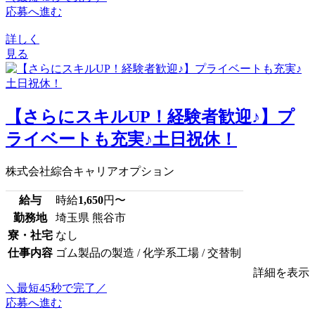
応募へ進む
詳しく
見る
【さらにスキルUP！経験者歓迎♪】プ
ライベートも充実♪土日祝休！
株式会社綜合キャリアオプション
給与
時給
1,650
円〜
勤務地
埼玉県 熊谷市
寮・社宅
なし
仕事内容
ゴム製品の製造 / 化学系工場 / 交替制
詳細を表示
＼最短45秒で完了／
応募へ進む