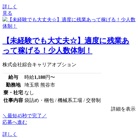
詳しく
見る
【未経験でも大丈夫☆】適度に残業あ
って稼げる！少人数体制！
株式会社綜合キャリアオプション
給与
時給
1,180
円〜
勤務地
埼玉県 熊谷市
寮・社宅
なし
仕事内容
袋詰め・梱包 / 機械系工場 / 交替制
詳細を表示
＼最短45秒で完了／
応募へ進む
詳しく