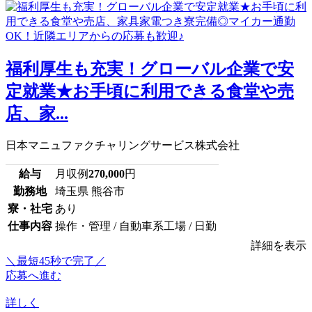
福利厚生も充実！グローバル企業で安
定就業★お手頃に利用できる食堂や売
店、家...
日本マニュファクチャリングサービス株式会社
給与
月収例
270,000
円
勤務地
埼玉県 熊谷市
寮・社宅
あり
仕事内容
操作・管理 / 自動車系工場 / 日勤
詳細を表示
＼最短45秒で完了／
応募へ進む
詳しく