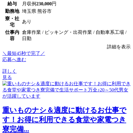
給与
月収例
230,000
円
勤務地
埼玉県 熊谷市
寮・社
あり
宅
仕事内
倉庫作業 / ピッキング・出荷作業 / 自動車系工場 /
容
日勤
詳細を表示
＼最短45秒で完了／
応募へ進む
詳しく
見る
重いものナシ＆適度に動けるお仕事で
す！お得に利用できる食堂や家電つき
寮完備...