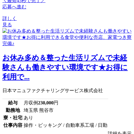
＼最短45秒で完了／
応募へ進む
詳しく
見る
お休み多め＆整った生活リズムで未経
験さんも働きやすい環境です★お得に
利用で...
日本マニュファクチャリングサービス株式会社
給与
月収例
230,000
円
勤務地
埼玉県 熊谷市
寮・社宅
あり
仕事内容
操作・ピッキング / 自動車系工場 / 日勤
詳細を表示