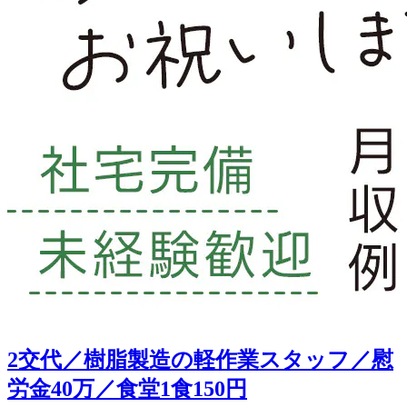
2交代／樹脂製造の軽作業スタッフ／慰
労金40万／食堂1食150円