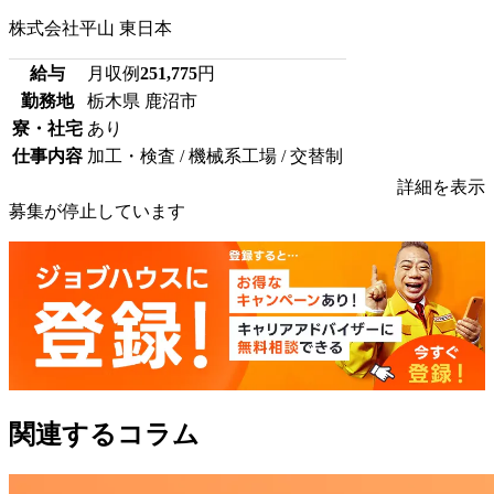
株式会社平山 東日本
給与
月収例
251,775
円
勤務地
栃木県 鹿沼市
寮・社宅
あり
仕事内容
加工・検査 / 機械系工場 / 交替制
詳細を表示
募集が停止しています
関連するコラム