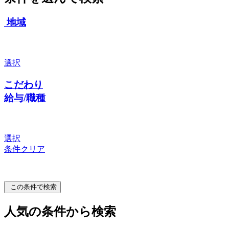
地域
選択
こだわり
給与/職種
選択
条件クリア
この条件で検索
人気の条件から検索