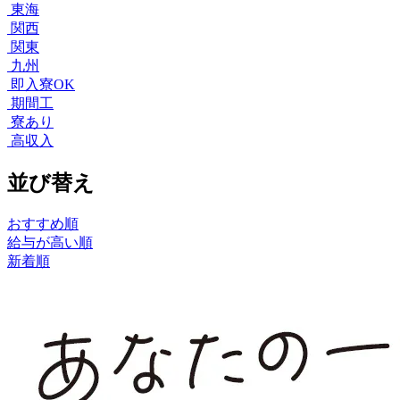
東海
関西
関東
九州
即入寮OK
期間工
寮あり
高収入
並び替え
おすすめ順
給与が高い順
新着順