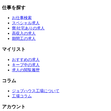
仕事を探す
お仕事検索
スペシャル求人
寮/社宅ありの求人
高収入の求人
期間工の求人
マイリスト
おすすめの求人
キープ中の求人
求人の閲覧履歴
コラム
ジョブハウス工場について
工場コラム
アカウント