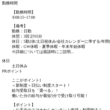
勤務時間
【勤務時間】
①08:15~17:00
【備考】
勤務：日勤
休憩：3回 計65分
休日：5勤2休/土日祝休み/会社カレンダーに準ずる/年間休
休暇：GW休暇・夏季休暇・年末年始休暇
※詳細については面談時にご説明...
休日
土日休み
PRポイント
ここがポイント1
＜新制度＞日払い制度スタート！
給与受取日を「選べる」！
働いた分の給与が最短5分で受け取り可能！
【ポイント】
・お手元のスマホからカンタン！申請・利用申込！