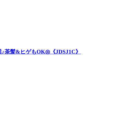
茶髪&ヒゲもOK◎《JDSJ1C》