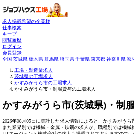
求人掲載希望の企業様
仕事検索
キープ
閲覧履歴
ログイン
会員登録
全国
茨城県
栃木県
群馬県
埼玉県
千葉県
東京都
神奈川県
寮
工場・製造業求人
茨城県の工場求人
かすみがうら市の工場求人
かすみがうら市・制服貸与の工場求人
かすみがうら市(茨城県)・制服
2026年08月05日に集計した求人情報によると、かすみがうら
また業界別では機械・金属・鉄鋼の求人が、職種別では機械
UTエージェント株式会社の求人も掲載されておりますので