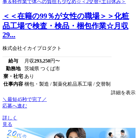
＜＜在籍の99％が女性の職場＞＞化粧
品工場で検査・検品・梱包作業☆月収
29...
株式会社イカイプロダクト
給与
月収
293,250
円〜
勤務地
茨城県 つくば市
寮・社宅
あり
仕事内容
梱包・製造 / 製薬化粧品系工場 / 交替制
詳細を表示
＼最短45秒で完了／
応募へ進む
詳しく
見る