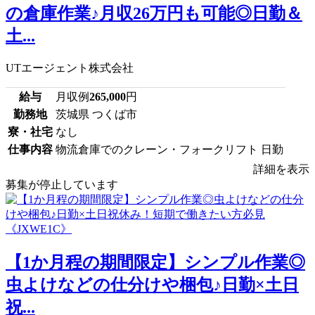
の倉庫作業♪月収26万円も可能◎日勤＆
土...
UTエージェント株式会社
給与
月収例
265,000
円
勤務地
茨城県 つくば市
寮・社宅
なし
仕事内容
物流倉庫でのクレーン・フォークリフト 日勤
詳細を表示
募集が停止しています
【1か月程の期間限定】シンプル作業◎
虫よけなどの仕分けや梱包♪日勤×土日
祝...