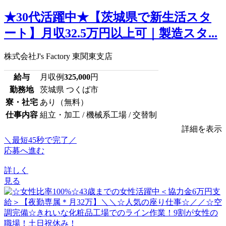
★30代活躍中★【茨城県で新生活スタ
ート】月収32.5万円以上可｜製造スタ...
株式会社J's Factory 東関東支店
給与
月収例
325,000
円
勤務地
茨城県 つくば市
寮・社宅
あり（無料）
仕事内容
組立・加工 / 機械系工場 / 交替制
詳細を表示
＼最短45秒で完了／
応募へ進む
詳しく
見る