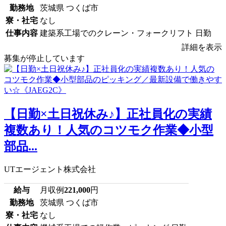
勤務地
茨城県 つくば市
寮・社宅
なし
仕事内容
建築系工場でのクレーン・フォークリフト 日勤
詳細を表示
募集が停止しています
【日勤×土日祝休み♪】正社員化の実績
複数あり！人気のコツモク作業◆小型
部品...
UTエージェント株式会社
給与
月収例
221,000
円
勤務地
茨城県 つくば市
寮・社宅
なし