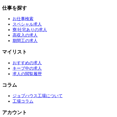
仕事を探す
お仕事検索
スペシャル求人
寮/社宅ありの求人
高収入の求人
期間工の求人
マイリスト
おすすめの求人
キープ中の求人
求人の閲覧履歴
コラム
ジョブハウス工場について
工場コラム
アカウント