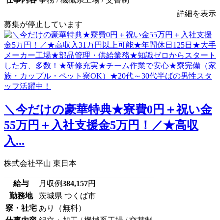
詳細を表示
募集が停止しています
＼今だけの豪華特典★寮費0円＋祝い金
55万円＋入社支援金5万円！／★高収
入...
株式会社平山 東日本
給与
月収例
384,157
円
勤務地
茨城県 つくば市
寮・社宅
あり（無料）