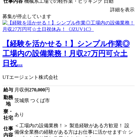
仕事内容
機械系工場での軽作業・ピッキング 日勤
詳細を表示
募集が停止しています
【経験を活かせる！】シンプル作業◎
工場内の設備業務！月収27万円可☆土
日祝...
UTエージェント株式会社
給与
月収例
270,000
円
勤務
茨城県 つくば市
地
寮・
あり
社宅
＜工場内の設備業務！＞ 製造経験がある方歓迎！ 設
仕事
備保全業務の経験がある方はお仕事に活かせます☆ シ
内容