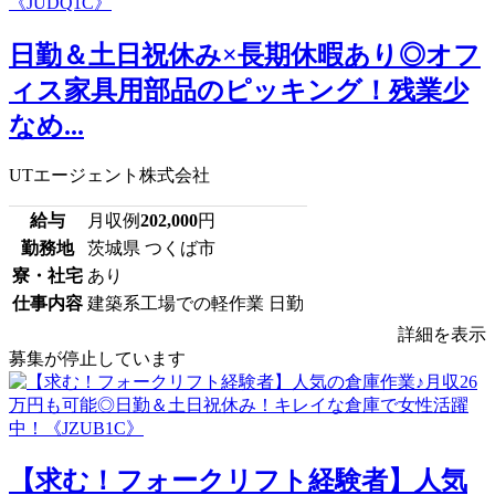
日勤＆土日祝休み×長期休暇あり◎オフ
ィス家具用部品のピッキング！残業少
なめ...
UTエージェント株式会社
給与
月収例
202,000
円
勤務地
茨城県 つくば市
寮・社宅
あり
仕事内容
建築系工場での軽作業 日勤
詳細を表示
募集が停止しています
【求む！フォークリフト経験者】人気