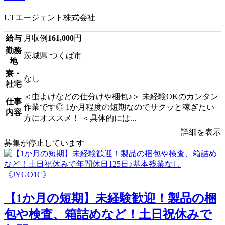
UTエージェント株式会社
給与
月収例
161,000
円
勤務
茨城県 つくば市
地
寮・
なし
社宅
＜虫よけなどの仕分けや梱包♪＞ 未経験OKのカンタン
仕事
作業です◎ 1か月程度の短期なのでサクッと稼ぎたい
内容
方にオススメ！ ＜具体的には...
詳細を表示
募集が停止しています
【1か月の短期】未経験歓迎！製品の梱
包や検査、箱詰めなど！土日祝休みで