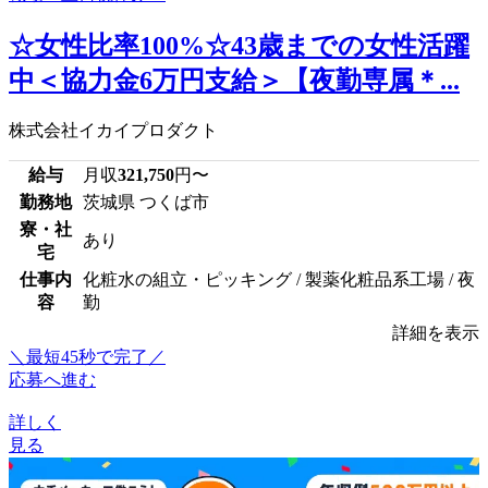
☆女性比率100%☆43歳までの女性活躍
中＜協力金6万円支給＞【夜勤専属＊...
株式会社イカイプロダクト
給与
月収
321,750
円〜
勤務地
茨城県 つくば市
寮・社
あり
宅
仕事内
化粧水の組立・ピッキング / 製薬化粧品系工場 / 夜
容
勤
詳細を表示
＼最短45秒で完了／
応募へ進む
詳しく
見る