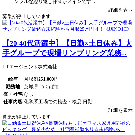
ンプルな繰り返し作業がメインです...
詳細を表示
募集が停止しています
【20-40代活躍中】【日勤×土日休み】大
手グループで現場サンプリング業務...
UTエージェント株式会社
給与
月収例
251,000
円
勤務地
茨城県 つくば市
寮・社宅
なし
仕事内容
化学系工場での検査・検品 日勤
詳細を表示
募集が停止しています