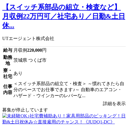
【スイッチ系部品の組立・検査など】
月収例22万円可／社宅あり／日勤&土日
休...
UTエージェント株式会社
給与
月収例
220,000
円
勤務
茨城県 つくば市
地
寮・
あり
社宅
＜スイッチ系部品の組立て・検査＞ ～慣れてきたら自
仕事
分のペースでお仕事できます♪～ 自動車のエアコン・
内容
ハザード・ウインカーのレバーな...
詳細を表示
募集が停止しています