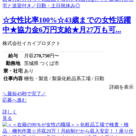
☆女性比率100%☆43歳までの女性活躍
中★協力金6万円支給★月27万も可...
株式会社イカイプロダクト
給与
月収
270,750
円〜
勤務地
茨城県 つくば市
寮・社宅
あり
仕事内容
梱包・製造 / 製薬化粧品系工場 / 日勤
詳細を表示
＼最短45秒で完了／
応募へ進む
詳しく
見る