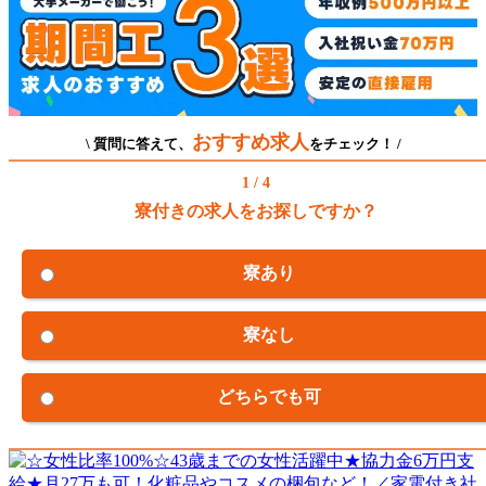
おすすめ求人
\ 質問に答えて、
をチェック！ /
1 / 4
寮付きの求人をお探しですか？
寮あり
寮なし
どちらでも可