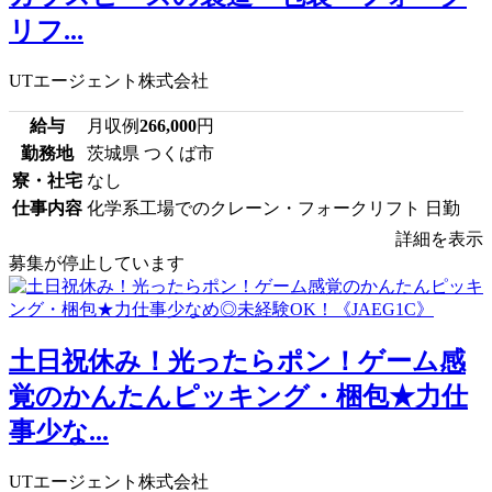
リフ...
UTエージェント株式会社
給与
月収例
266,000
円
勤務地
茨城県 つくば市
寮・社宅
なし
仕事内容
化学系工場でのクレーン・フォークリフト 日勤
詳細を表示
募集が停止しています
土日祝休み！光ったらポン！ゲーム感
覚のかんたんピッキング・梱包★力仕
事少な...
UTエージェント株式会社