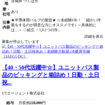
茨城県 つくば市
地
寮・
あり
社宅
★半導体用バルブの製造★ ☆未経験OK！ 細かい作
仕事
業をするのが得意な方にオススメです♪ ＜具体的に
内容
は…＞ ◇組立 ・1人1つの作...
詳細を表示
募集が停止しています
【40・50代活躍中☆】ユニットバス製
品のピッキングと箱詰め！日勤・土日
祝...
UTエージェント株式会社
給与
月収例
228,000
円