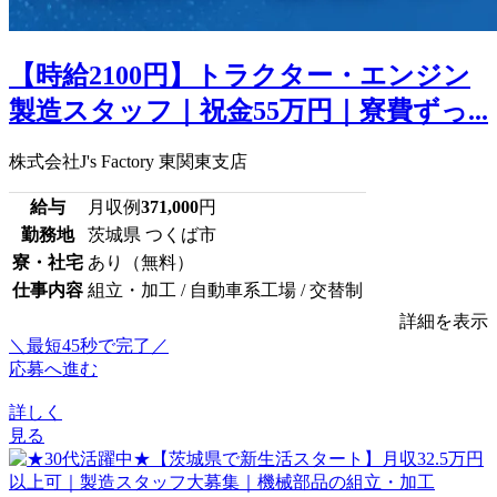
【時給2100円】トラクター・エンジン
製造スタッフ｜祝金55万円｜寮費ずっ...
株式会社J's Factory 東関東支店
給与
月収例
371,000
円
勤務地
茨城県 つくば市
寮・社宅
あり（無料）
仕事内容
組立・加工 / 自動車系工場 / 交替制
詳細を表示
＼最短45秒で完了／
応募へ進む
詳しく
見る