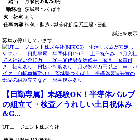
給与
月収例
270,750
円
勤務地
茨城県 つくば市
寮・社宅
あり
仕事内容
梱包・製造 / 製薬化粧品系工場 / 日勤
詳細を表示
募集が停止しています
【日勤専属】未経験OK！半導体バルブ
の組立て・検査／うれしい土日祝休み
&G...
UTエージェント株式会社
給与
月収例
247,000
円