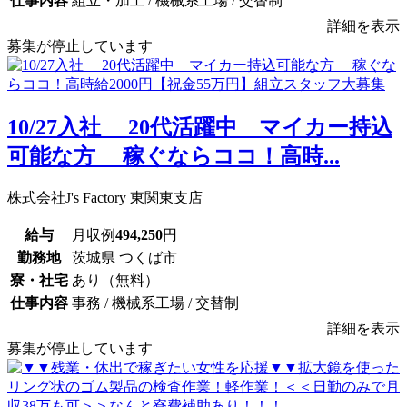
仕事内容
組立・加工 / 機械系工場 / 交替制
詳細を表示
募集が停止しています
10/27入社 20代活躍中 マイカー持込
可能な方 稼ぐならココ！高時...
株式会社J's Factory 東関東支店
給与
月収例
494,250
円
勤務地
茨城県 つくば市
寮・社宅
あり（無料）
仕事内容
事務 / 機械系工場 / 交替制
詳細を表示
募集が停止しています