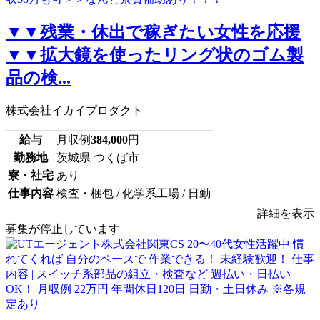
▼▼残業・休出で稼ぎたい女性を応援
▼▼拡大鏡を使ったリング状のゴム製
品の検...
株式会社イカイプロダクト
給与
月収例
384,000
円
勤務地
茨城県 つくば市
寮・社宅
あり
仕事内容
検査・梱包 / 化学系工場 / 日勤
詳細を表示
募集が停止しています