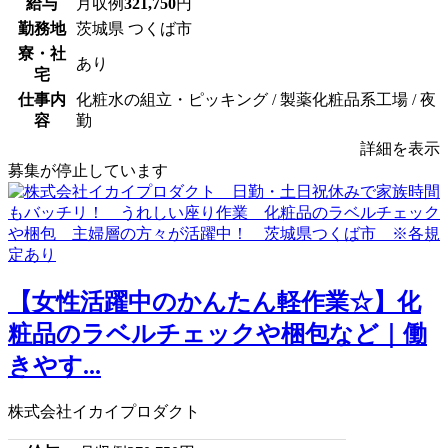
給与
月収例
321,750
円
勤務地
茨城県 つくば市
寮・社
あり
宅
仕事内
化粧水の組立・ピッキング / 製薬化粧品系工場 / 夜
容
勤
詳細を表示
募集が停止しています
【女性活躍中のかんたん軽作業☆】化
粧品のラベルチェックや梱包など｜働
きやす...
株式会社イカイプロダクト