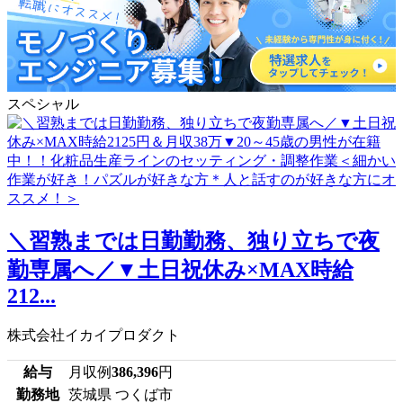
スペシャル
＼習熟までは日勤勤務、独り立ちで夜
勤専属へ／▼土日祝休み×MAX時給
212...
株式会社イカイプロダクト
給与
月収例
386,396
円
勤務地
茨城県 つくば市