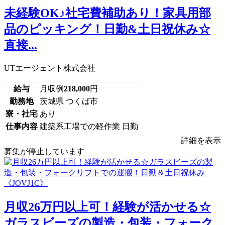
未経験OK♪社宅費補助あり！家具用部
品のピッキング！日勤&土日祝休み☆
直接...
UTエージェント株式会社
給与
月収例
218,000
円
勤務地
茨城県 つくば市
寮・社宅
あり
仕事内容
建築系工場での軽作業 日勤
詳細を表示
募集が停止しています
月収26万円以上可！経験が活かせる☆
ガラスビーズの製造・包装・フォーク