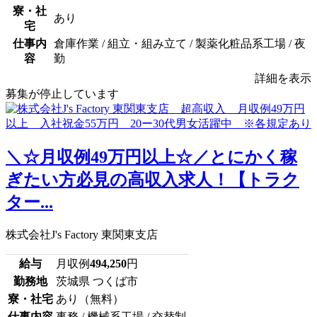
寮・社
あり
宅
仕事内
倉庫作業 / 組立・組み立て / 製薬化粧品系工場 / 夜
容
勤
詳細を表示
募集が停止しています
＼☆月収例49万円以上☆／とにかく稼
ぎたい方必見の高収入求人！【トラク
ター...
株式会社J's Factory 東関東支店
給与
月収例
494,250
円
勤務地
茨城県 つくば市
寮・社宅
あり（無料）
仕事内容
事務 / 機械系工場 / 交替制