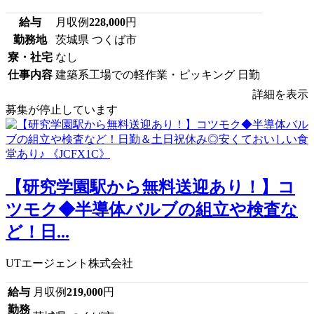
給与
月収例
228,000
円
勤務地
茨城県 つくば市
寮・社宅
なし
仕事内容
建築系工場での軽作業・ピッキング 日勤
詳細を表示
募集が停止しています
【研究学園駅から無料送迎あり！】コ
ツモク◆半導体バルブの組立や検査な
ど！日...
UTエージェント株式会社
給与
月収例
219,000
円
勤務