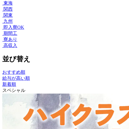
東海
関西
関東
九州
即入寮OK
期間工
寮あり
高収入
並び替え
おすすめ順
給与が高い順
新着順
スペシャル