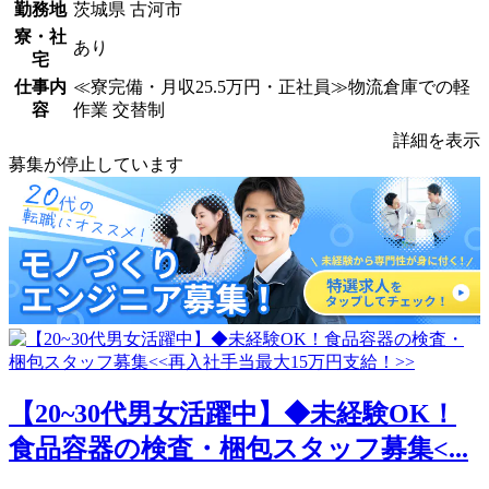
勤務地
茨城県 古河市
寮・社
あり
宅
仕事内
≪寮完備・月収25.5万円・正社員≫物流倉庫での軽
容
作業 交替制
詳細を表示
募集が停止しています
【20~30代男女活躍中】◆未経験OK！
食品容器の検査・梱包スタッフ募集<...