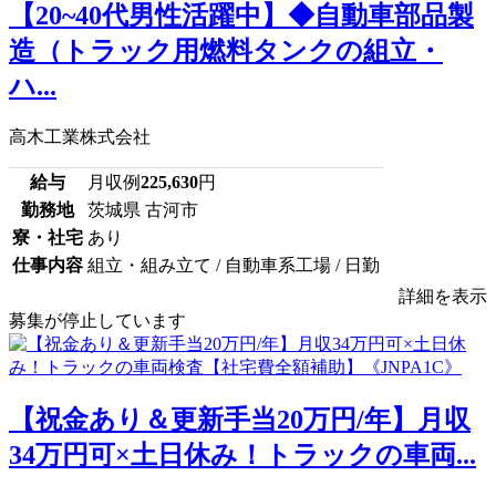
【20~40代男性活躍中】◆自動車部品製
造（トラック用燃料タンクの組立・
ハ...
高木工業株式会社
給与
月収例
225,630
円
勤務地
茨城県 古河市
寮・社宅
あり
仕事内容
組立・組み立て / 自動車系工場 / 日勤
詳細を表示
募集が停止しています
【祝金あり＆更新手当20万円/年】月収
34万円可×土日休み！トラックの車両...