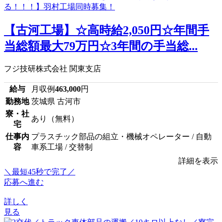
【古河工場】☆高時給2,050円☆年間手
当総額最大79万円☆3年間の手当総...
フジ技研株式会社 関東支店
給与
月収例
463,000
円
勤務地
茨城県 古河市
寮・社
あり（無料）
宅
仕事内
プラスチック部品の組立・機械オペレーター / 自動
容
車系工場 / 交替制
詳細を表示
＼最短45秒で完了／
応募へ進む
詳しく
見る