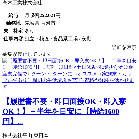
高木工業株式会社
給与
月収例
252,021
円
勤務地
茨城県 古河市
寮・社宅
あり
仕事内容
組立・検査 / 食品系工場 / 夜勤
詳細を表示
募集が停止しています
【履歴書不要・即日面接OK・即入寮
OK！】～半年を目安に【時給1600
円】...
株式会社平山 東日本