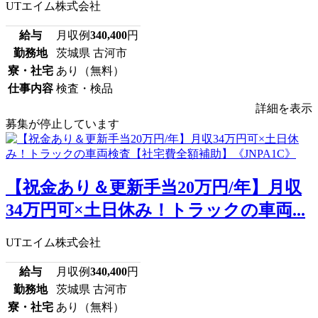
UTエイム株式会社
給与
月収例
340,400
円
勤務地
茨城県 古河市
寮・社宅
あり（無料）
仕事内容
検査・検品
詳細を表示
募集が停止しています
【祝金あり＆更新手当20万円/年】月収
34万円可×土日休み！トラックの車両...
UTエイム株式会社
給与
月収例
340,400
円
勤務地
茨城県 古河市
寮・社宅
あり（無料）