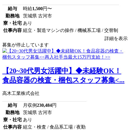
給与
時給
1,500
円〜
勤務地
茨城県 古河市
寮・社宅
あり
仕事内容
組立・製造マシンの操作 / 機械系工場 / 交替制
詳細を表示
募集が停止しています
【20~30代男女活躍中】◆未経験OK！
食品容器の検査・梱包スタッフ募集<...
高木工業株式会社
給与
月収例
230,484
円
勤務地
茨城県 古河市
寮・社宅
あり
仕事内容
組立・検査 / 食品系工場 / 夜勤