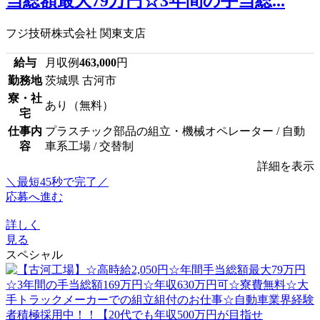
当総額最大79万円☆3年間の手当総...
フジ技研株式会社 関東支店
給与
月収例
463,000
円
勤務地
茨城県 古河市
寮・社
あり（無料）
宅
仕事内
プラスチック部品の組立・機械オペレーター / 自動
容
車系工場 / 交替制
詳細を表示
＼最短45秒で完了／
応募へ進む
詳しく
見る
スペシャル