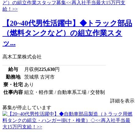
【20~40代男性活躍中】◆トラック部品
（燃料タンクなど）の組立作業スタ
ッ...
高木工業株式会社
給与
月収例
225,630
円
勤務地
茨城県 古河市
寮・社宅
あり
仕事内容
組立・軽作業 / 自動車系工場 / 交替制
詳細を表示
募集が停止しています