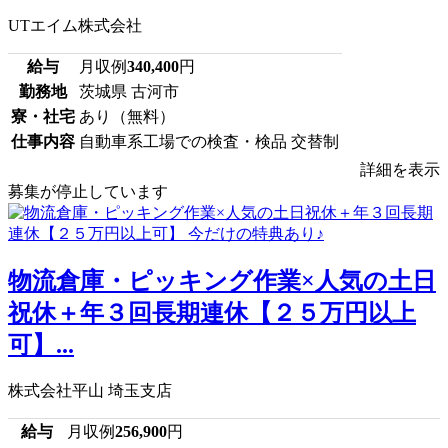
UTエイム株式会社
給与
月収例
340,400
円
勤務地
茨城県 古河市
寮・社宅
あり（無料）
仕事内容
自動車系工場での検査・検品 交替制
詳細を表示
募集が停止しています
物流倉庫・ピッキング作業×人気の土日
祝休＋年３回長期連休【２５万円以上
可】...
株式会社平山 埼玉支店
給与
月収例
256,900
円