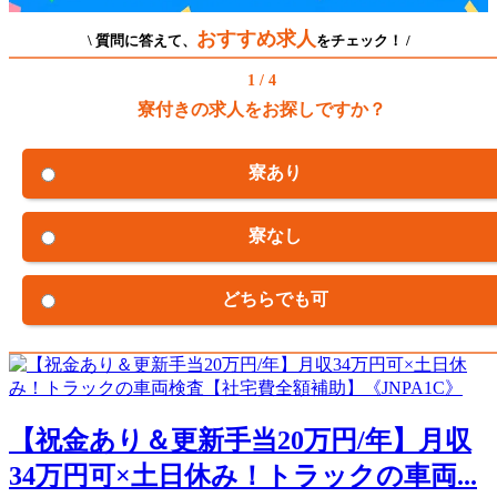
おすすめ求人
\ 質問に答えて、
をチェック！ /
1 / 4
寮付きの求人をお探しですか？
寮あり
寮なし
どちらでも可
【祝金あり＆更新手当20万円/年】月収
34万円可×土日休み！トラックの車両...