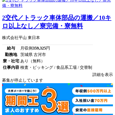
2交代／トラック車体部品の運搬／10キ
ロ以上なし／寮完備・寮無料
株式会社平山 東日本
給与
月収例
359,325
円
勤務地
茨城県 古河市
寮・社宅
あり（無料）
仕事内容
検査・ピッキング / 食品系工場 / 交替制
詳細を表示
募集が停止しています