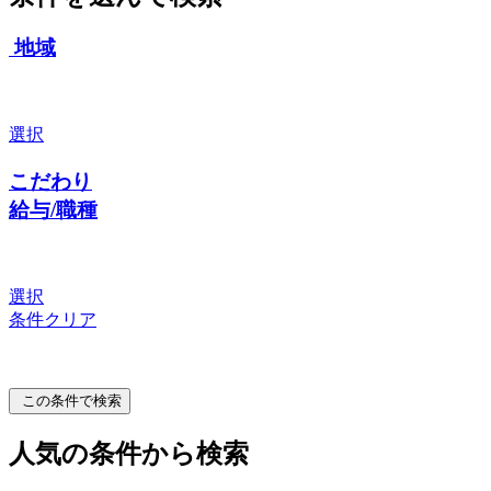
地域
選択
こだわり
給与/職種
選択
条件クリア
この条件で検索
人気の条件から検索