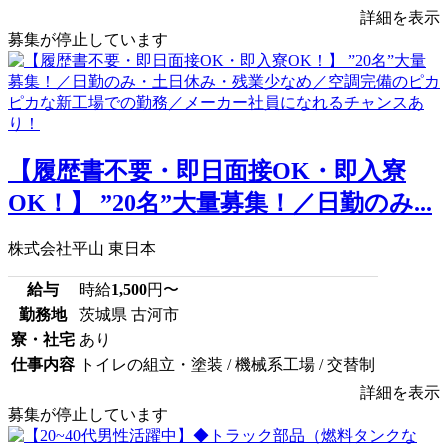
詳細を表示
募集が停止しています
【履歴書不要・即日面接OK・即入寮
OK！】 ”20名”大量募集！／日勤のみ...
株式会社平山 東日本
給与
時給
1,500
円〜
勤務地
茨城県 古河市
寮・社宅
あり
仕事内容
トイレの組立・塗装 / 機械系工場 / 交替制
詳細を表示
募集が停止しています