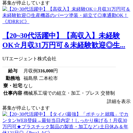
募集が停止しています
【20~30代活躍中】【高収入】未経験
OK☆月収31万円可＆未経験歓迎◎生...
UTエージェント株式会社
給与
月収例
316,000
円
勤務地
福島県 二本松市
寮・社宅
なし
仕事内容
機械系工場での組立・加工・プレス 交替制
詳細を表示
募集が停止しています