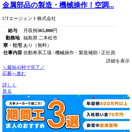
金属部品の製造・機械操作！空調...
UTエージェント株式会社
給与
月収例
365,000
円
勤務地
福島県 二本松市
寮・社宅
あり（無料）
仕事内容
自動車系工場 / 機械操作・製造補助 / 正社員
詳細を表示
＼最短45秒で完了／
応募へ進む
詳しく
見る