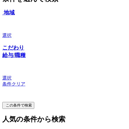
地域
選択
こだわり
給与/職種
選択
条件クリア
この条件で検索
人気の条件から検索