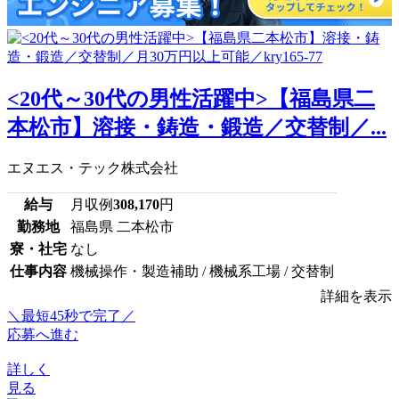
<20代～30代の男性活躍中>【福島県二
本松市】溶接・鋳造・鍛造／交替制／...
エヌエス・テック株式会社
給与
月収例
308,170
円
勤務地
福島県 二本松市
寮・社宅
なし
仕事内容
機械操作・製造補助 / 機械系工場 / 交替制
詳細を表示
＼最短45秒で完了／
応募へ進む
詳しく
見る