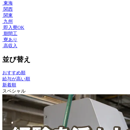
東海
関西
関東
九州
即入寮OK
期間工
寮あり
高収入
並び替え
おすすめ順
給与が高い順
新着順
スペシャル