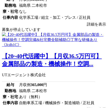
勤務地
福島県 二本松市
寮・社宅
なし
仕事内容
化学系工場 / 組立・加工・プレス / 正社員
詳細を表示
募集が停止しています
【20~40代活躍中】【月収36.5万円可】
金属部品の製造・機械操作！空調...
UTエージェント株式会社
給与
月収例
365,000
円
勤務地
福島県 二本松市
寮・社宅
あり（無料）
仕事内容
自動車系工場 / 機械操作・製造補助 / 正社員