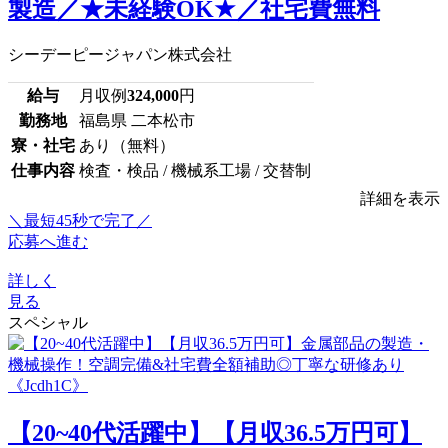
製造／★未経験OK★／社宅費無料
シーデーピージャパン株式会社
給与
月収例
324,000
円
勤務地
福島県 二本松市
寮・社宅
あり（無料）
仕事内容
検査・検品 / 機械系工場 / 交替制
詳細を表示
＼最短45秒で完了／
応募へ進む
詳しく
見る
スペシャル
【20~40代活躍中】【月収36.5万円可】