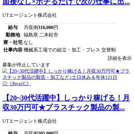
面接なし×ポチるだけで次の仕事に出...
UTエージェント株式会社
給与
月収例
316,000
円
勤務地
福島県 二本松市
寮・社宅
なし
仕事内容
機械系工場での組立・加工・プレス 交替制
詳細を表示
募集が停止しています
【20~30代活躍中】しっかり稼げる！月
収30万円可★プラスチック製品の製...
UTエージェント株式会社
給与
月収例
305,000
円