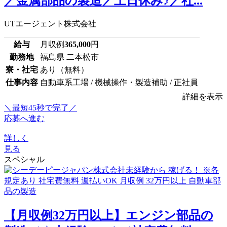
／金属部品の製造／土日休み♪／社...
UTエージェント株式会社
給与
月収例
365,000
円
勤務地
福島県 二本松市
寮・社宅
あり（無料）
仕事内容
自動車系工場 / 機械操作・製造補助 / 正社員
詳細を表示
＼最短45秒で完了／
応募へ進む
詳しく
見る
スペシャル
【月収例32万円以上】エンジン部品の