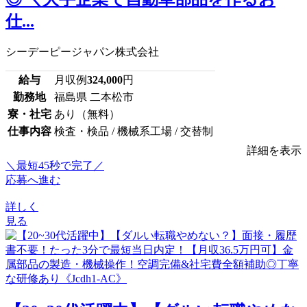
仕...
シーデーピージャパン株式会社
給与
月収例
324,000
円
勤務地
福島県 二本松市
寮・社宅
あり（無料）
仕事内容
検査・検品 / 機械系工場 / 交替制
詳細を表示
＼最短45秒で完了／
応募へ進む
詳しく
見る