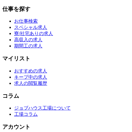
仕事を探す
お仕事検索
スペシャル求人
寮/社宅ありの求人
高収入の求人
期間工の求人
マイリスト
おすすめの求人
キープ中の求人
求人の閲覧履歴
コラム
ジョブハウス工場について
工場コラム
アカウント