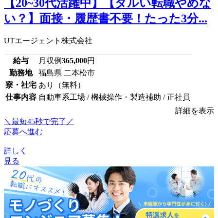
【20~30代活躍中】【ダルい転職やめな
い？】面接・履歴書不要！たった3分...
UTエージェント株式会社
給与
月収例
365,000
円
勤務地
福島県 二本松市
寮・社宅
あり（無料）
仕事内容
自動車系工場 / 機械操作・製造補助 / 正社員
詳細を表示
＼最短45秒で完了／
応募へ進む
詳しく
見る