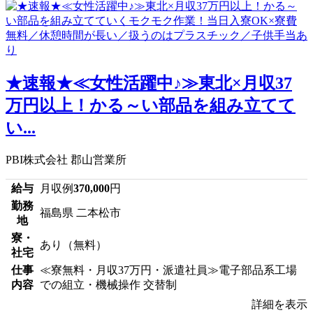
★速報★≪女性活躍中♪≫東北×月収37
万円以上！かる～い部品を組み立てて
い...
PBI株式会社 郡山営業所
給与
月収例
370,000
円
勤務
福島県 二本松市
地
寮・
あり（無料）
社宅
仕事
≪寮無料・月収37万円・派遣社員≫電子部品系工場
内容
での組立・機械操作 交替制
詳細を表示