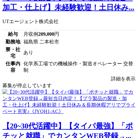
加工・仕上げ】未経験歓迎！土日休み...
UTエージェント株式会社
給与
月収例
209,000
円
勤務地
福島県 二本松市
寮・社
あり
宅
仕事内
化学系工場での機械操作・製造オペレーター 交替
容
制
詳細を表示
募集が停止しています
【20~30代活躍中】【タイパ最強】「ポ
チッと就職」でカンタンWEB登録→...