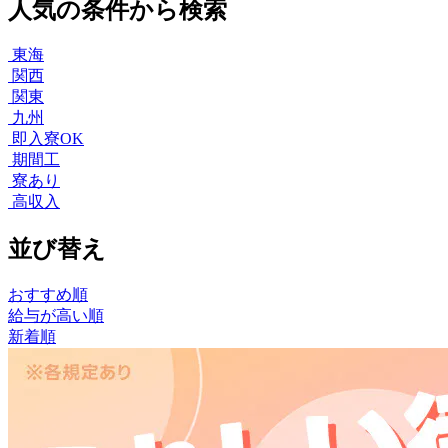
人気の条件から検索
東海
関西
関東
九州
即入寮OK
期間工
寮あり
高収入
並び替え
おすすめ順
給与が高い順
新着順