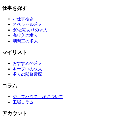
仕事を探す
お仕事検索
スペシャル求人
寮/社宅ありの求人
高収入の求人
期間工の求人
マイリスト
おすすめの求人
キープ中の求人
求人の閲覧履歴
コラム
ジョブハウス工場について
工場コラム
アカウント