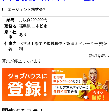
UTエージェント株式会社
給与
月収例
209,000
円
勤務地
福島県 二本松市
寮・社
あり
宅
仕事内
化学系工場での機械操作・製造オペレーター 交替
容
制
詳細を表示
募集が停止しています