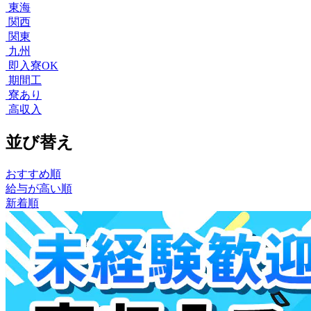
東海
関西
関東
九州
即入寮OK
期間工
寮あり
高収入
並び替え
おすすめ順
給与が高い順
新着順