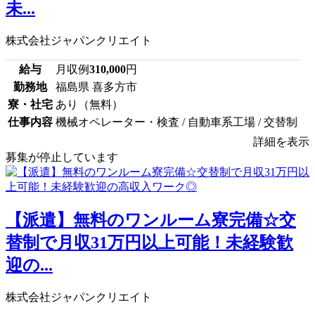
未...
株式会社ジャパンクリエイト
給与
月収例
310,000
円
勤務地
福島県 喜多方市
寮・社宅
あり（無料）
仕事内容
機械オペレーター・検査 / 自動車系工場 / 交替制
詳細を表示
募集が停止しています
【派遣】無料のワンルーム寮完備☆交
替制で月収31万円以上可能！未経験歓
迎の...
株式会社ジャパンクリエイト