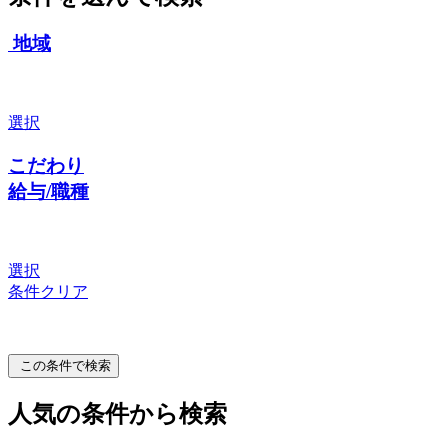
地域
選択
こだわり
給与/職種
選択
条件クリア
この条件で検索
人気の条件から検索