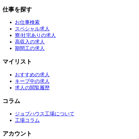
仕事を探す
お仕事検索
スペシャル求人
寮/社宅ありの求人
高収入の求人
期間工の求人
マイリスト
おすすめの求人
キープ中の求人
求人の閲覧履歴
コラム
ジョブハウス工場について
工場コラム
アカウント