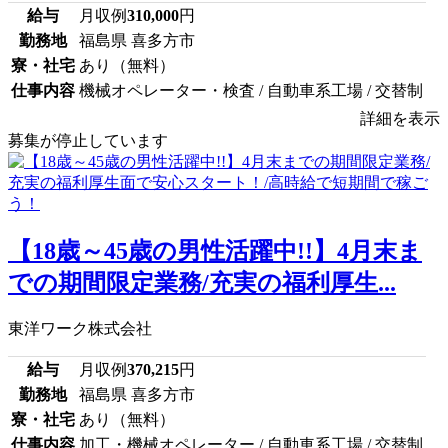
給与
月収例
310,000
円
勤務地
福島県 喜多方市
寮・社宅
あり（無料）
仕事内容
機械オペレーター・検査 / 自動車系工場 / 交替制
詳細を表示
募集が停止しています
【18歳～45歳の男性活躍中!!】4月末ま
での期間限定業務/充実の福利厚生...
東洋ワーク株式会社
給与
月収例
370,215
円
勤務地
福島県 喜多方市
寮・社宅
あり（無料）
仕事内容
加工・機械オペレーター / 自動車系工場 / 交替制