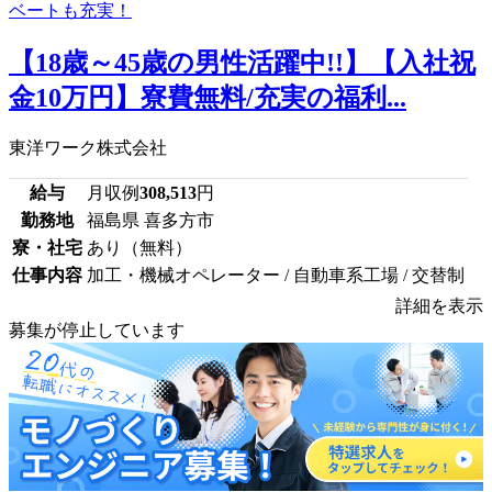
【18歳～45歳の男性活躍中!!】【入社祝
金10万円】寮費無料/充実の福利...
東洋ワーク株式会社
給与
月収例
308,513
円
勤務地
福島県 喜多方市
寮・社宅
あり（無料）
仕事内容
加工・機械オペレーター / 自動車系工場 / 交替制
詳細を表示
募集が停止しています