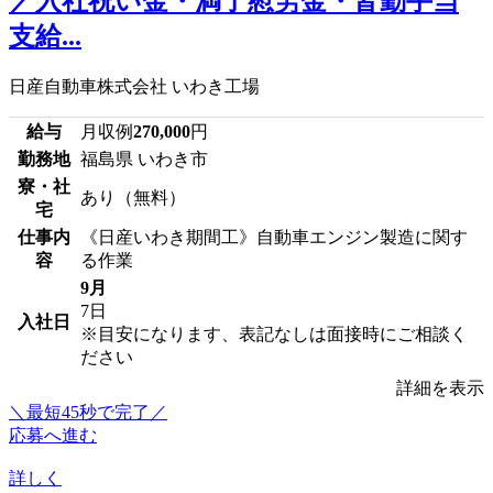
／入社祝い金・満了慰労金・皆勤手当
支給...
日産自動車株式会社 いわき工場
給与
月収例
270,000
円
勤務地
福島県 いわき市
寮・社
あり（無料）
宅
仕事内
《日産いわき期間工》自動車エンジン製造に関す
容
る作業
9月
7日
入社日
※目安になります、表記なしは面接時にご相談く
ださい
詳細を表示
＼最短45秒で完了／
応募へ進む
詳しく