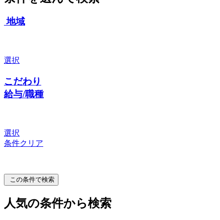
地域
選択
こだわり
給与/職種
選択
条件クリア
この条件で検索
人気の条件から検索