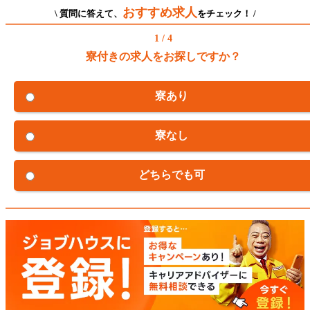
おすすめ求人
\ 質問に答えて、
をチェック！ /
1 / 4
寮付きの求人をお探しですか？
寮あり
寮なし
どちらでも可