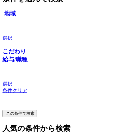
地域
選択
こだわり
給与/職種
選択
条件クリア
この条件で検索
人気の条件から検索