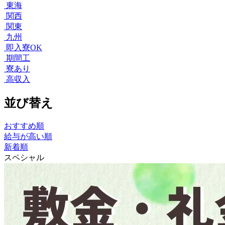
東海
関西
関東
九州
即入寮OK
期間工
寮あり
高収入
並び替え
おすすめ順
給与が高い順
新着順
スペシャル