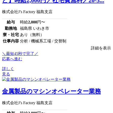
ど】時給2,000円／社宅費無料／20-3...
株式会社J’s Factory 福島支店
給与
時給
2,000
円〜
勤務地
福島県 いわき市
寮・社宅
あり（無料）
仕事内容
分析 / 機械系工場 / 交替制
詳細を表示
＼最短45秒で完了／
応募へ進む
詳しく
見る
金属製品のマシンオペレーター業務
株式会社J’s Factory 福島支店