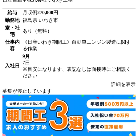
給与
月収例
270,000
円
勤務地
福島県 いわき市
寮・社
あり（無料）
宅
仕事内
《日産いわき期間工》自動車エンジン製造に関す
容
る作業
9月
7日
入社日
※目安になります、表記なしは面接時にご相談く
ださい
詳細を表示
募集が停止しています