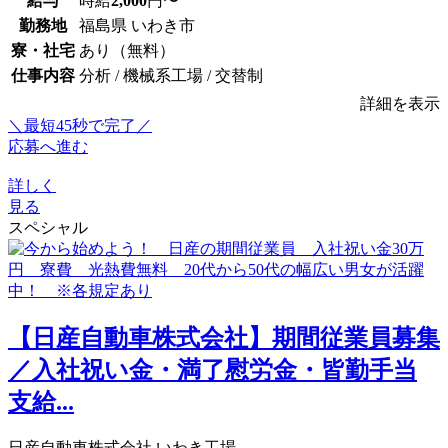
給与
時給
2,000
円〜
勤務地
福島県 いわき市
寮・社宅
あり（無料）
仕事内容
分析 / 機械系工場 / 交替制
詳細を表示
＼最短45秒で完了／
応募へ進む
詳しく
見る
スペシャル
【日産自動車株式会社】期間従業員募集
／入社祝い金・満了慰労金・皆勤手当
支給...
日産自動車株式会社 いわき工場