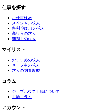
仕事を探す
お仕事検索
スペシャル求人
寮/社宅ありの求人
高収入の求人
期間工の求人
マイリスト
おすすめの求人
キープ中の求人
求人の閲覧履歴
コラム
ジョブハウス工場について
工場コラム
アカウント