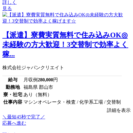
詳しく
見る
【派遣】寮費実質無料で住み込みOK◎
未経験の方大歓迎！3交替制で効率よく
稼...
株式会社ジャパンクリエイト
給与
月収例
280,000
円
勤務地
福島県 郡山市
寮・社宅
あり（無料）
仕事内容
マシンオペレータ・検査 / 化学系工場 / 交替制
詳細を表示
＼最短45秒で完了／
応募へ進む