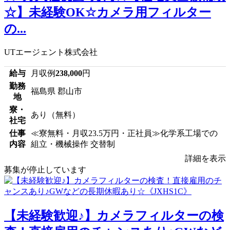
☆】未経験OK☆カメラ用フィルター
の...
UTエージェント株式会社
給与
月収例
238,000
円
勤務
福島県 郡山市
地
寮・
あり（無料）
社宅
仕事
≪寮無料・月収23.5万円・正社員≫化学系工場での
内容
組立・機械操作 交替制
詳細を表示
募集が停止しています
【未経験歓迎♪】カメラフィルターの検