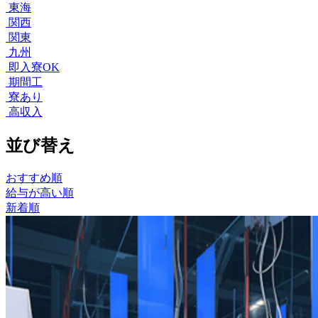
東海
関西
関東
九州
即入寮OK
期間工
寮あり
高収入
並び替え
おすすめ順
給与が高い順
新着順