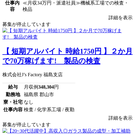
仕事内
≪月収34万円・派遣社員≫機械系工場での検査・
容
検品
詳細を表示
募集が停止しています
【 短期アルバイト 時給1750円 】２か月
で70万稼げます! 製品の検査
株式会社J’s Factory 福島支店
給与
月収例
348,304
円
勤務地
福島県 郡山市
寮・社宅
なし
仕事内容
検査 / 化学系工場 / 夜勤
詳細を表示
募集が停止しています