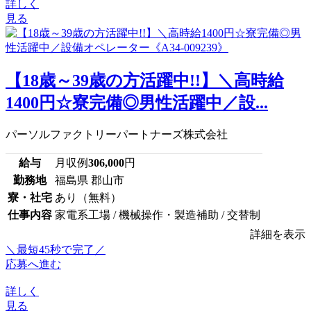
詳しく
見る
【18歳～39歳の方活躍中!!】＼高時給
1400円☆寮完備◎男性活躍中／設...
パーソルファクトリーパートナーズ株式会社
給与
月収例
306,000
円
勤務地
福島県 郡山市
寮・社宅
あり（無料）
仕事内容
家電系工場 / 機械操作・製造補助 / 交替制
詳細を表示
＼最短45秒で完了／
応募へ進む
詳しく
見る