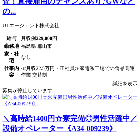
査！直接雇用のチャンスあり♪GWなど
の...
UTエージェント株式会社
給与
月収例
229,000
円
勤務地
福島県 郡山市
寮・社
なし
宅
仕事内
≪月収22.5万円・正社員≫家電系工場での食品関連
容
作業 交替制
詳細を表示
募集が停止しています
＼高時給1400円☆寮完備◎男性活躍中／
設備オペレーター《A34-009239》