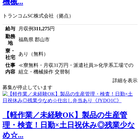
機械...
トランコムSC株式会社（拠点）
給与
月収例
311,275
円
勤務
福島県 郡山市
地
寮・
あり（無料）
社宅
仕事
≪寮無料・月収31万円・派遣社員≫化学系工場での
内容
組立・機械操作 交替制
詳細を表示
募集が停止しています
【軽作業／未経験OK】製品の生産管
理・検査！日勤×土日祝休み◎残業少な
め☆...