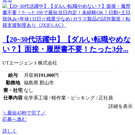
【20~30代活躍中】【ダルい転職やめな
い？】面接・履歴書不要！たった3分...
UTエージェント株式会社
給与
月収例
191,000
円
勤務地
福島県 郡山市
寮・社宅
なし
仕事内容
化学系工場 / 軽作業・ピッキング / 正社員
詳細を表示
＼最短45秒で完了／
応募へ進む
詳しく