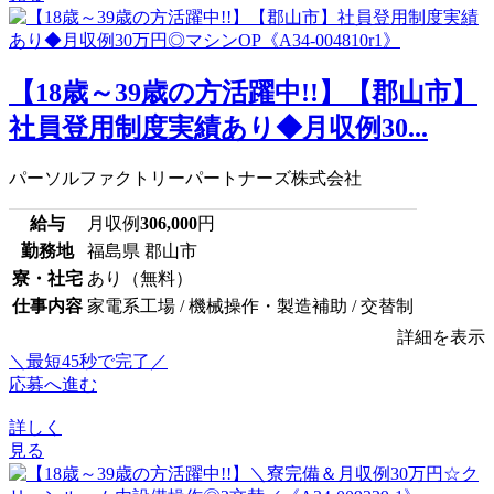
【18歳～39歳の方活躍中!!】【郡山市】
社員登用制度実績あり◆月収例30...
パーソルファクトリーパートナーズ株式会社
給与
月収例
306,000
円
勤務地
福島県 郡山市
寮・社宅
あり（無料）
仕事内容
家電系工場 / 機械操作・製造補助 / 交替制
詳細を表示
＼最短45秒で完了／
応募へ進む
詳しく
見る