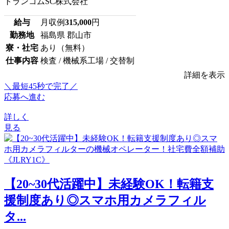
トランコムSC株式会社
給与
月収例
315,000
円
勤務地
福島県 郡山市
寮・社宅
あり（無料）
仕事内容
検査 / 機械系工場 / 交替制
詳細を表示
＼最短45秒で完了／
応募へ進む
詳しく
見る
【20~30代活躍中】未経験OK！転籍支
援制度あり◎スマホ用カメラフィル
タ...