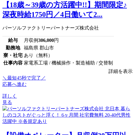
【18歳～39歳の方活躍中!!】期間限定♪
深夜時給1750円／4日働いて2...
パーソルファクトリーパートナーズ株式会社
給与
月収例
306,000
円
勤務地
福島県 郡山市
寮・社宅
あり（無料）
仕事内容
家電系工場 / 機械操作・製造補助 / 交替制
詳細を表示
＼最短45秒で完了／
応募へ進む
詳しく
見る