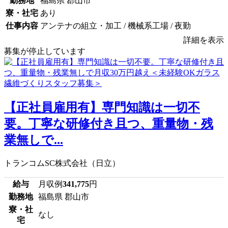
勤務地
福島県 郡山市
寮・社宅
あり
仕事内容
アンテナの組立・加工 / 機械系工場 / 夜勤
詳細を表示
募集が停止しています
【正社員雇用有】専門知識は一切不
要。丁寧な研修付き且つ、重量物・残
業無しで...
トランコムSC株式会社（日立）
給与
月収例
341,775
円
勤務地
福島県 郡山市
寮・社
なし
宅