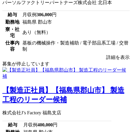
パーソルファクトリーパートナーズ株式会社 北日本
給与
月収例
306,000
円
勤務地
福島県 郡山市
寮・社
あり（無料）
宅
仕事内
基板の機械操作・製造補助 / 電子部品系工場 / 交替
容
制
詳細を表示
募集が停止しています
【製造正社員】【福島県郡山市】 製造
工程のリーダー候補
株式会社J’s Factory 福島支店
給与
月収例
400,000
円