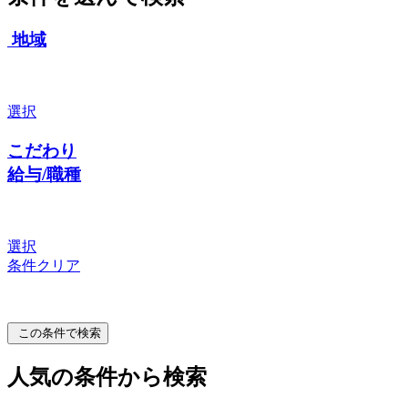
地域
選択
こだわり
給与/職種
選択
条件クリア
この条件で検索
人気の条件から検索