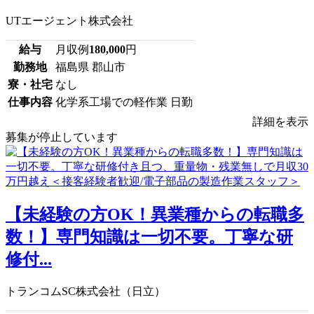
UTエージェント株式会社
給与
月収例
180,000
円
勤務地
福島県 郡山市
寮・社宅
なし
仕事内容
化学系工場での軽作業 日勤
詳細を表示
募集が停止しています
【未経験の方OK！異業種からの転職多
数！】専門知識は一切不要。丁寧な研
修付...
トランコムSC株式会社（日立）