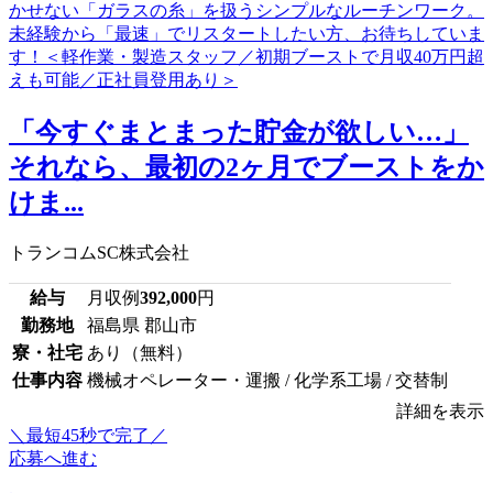
「今すぐまとまった貯金が欲しい…」
それなら、最初の2ヶ月でブーストをか
けま...
トランコムSC株式会社
給与
月収例
392,000
円
勤務地
福島県 郡山市
寮・社宅
あり（無料）
仕事内容
機械オペレーター・運搬 / 化学系工場 / 交替制
詳細を表示
＼最短45秒で完了／
応募へ進む