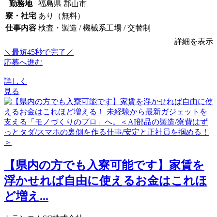
勤務地
福島県 郡山市
寮・社宅
あり（無料）
仕事内容
検査・製造 / 機械系工場 / 交替制
詳細を表示
＼最短45秒で完了／
応募へ進む
詳しく
見る
【県内の方でも入寮可能です】家賃を
浮かせれば自由に使えるお金はこれほ
ど増え...