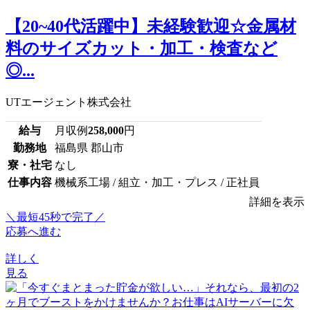
【20~40代活躍中】未経験歓迎☆金属材
料のサイズカット・加工・検査など
◎...
UTエージェント株式会社
給与
月収例
258,000
円
勤務地
福島県 郡山市
寮・社宅
なし
仕事内容
機械系工場 / 組立・加工・プレス / 正社員
詳細を表示
＼最短45秒で完了／
応募へ進む
詳しく
見る