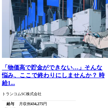
「物価高で貯金ができない…」そんな
悩み、ここで終わりにしませんか？ 時
給1...
トランコムSC株式会社
給与
月収例
434,275
円