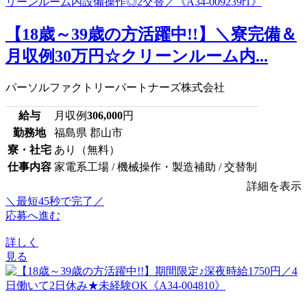
【18歳～39歳の方活躍中!!】＼寮完備＆
月収例30万円☆クリーンルーム内...
パーソルファクトリーパートナーズ株式会社
給与
月収例
306,000
円
勤務地
福島県 郡山市
寮・社宅
あり（無料）
仕事内容
家電系工場 / 機械操作・製造補助 / 交替制
詳細を表示
＼最短45秒で完了／
応募へ進む
詳しく
見る