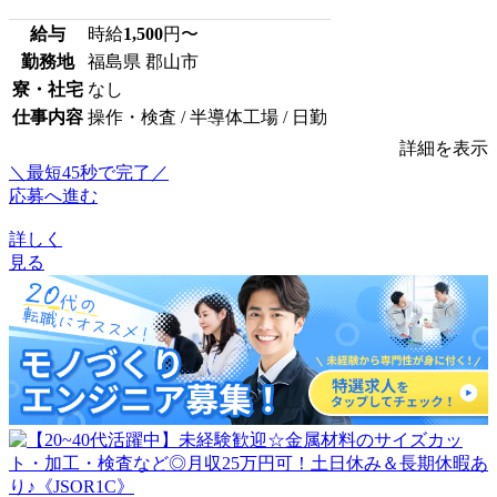
給与
時給
1,500
円〜
勤務地
福島県 郡山市
寮・社宅
なし
仕事内容
操作・検査 / 半導体工場 / 日勤
詳細を表示
＼最短45秒で完了／
応募へ進む
詳しく
見る