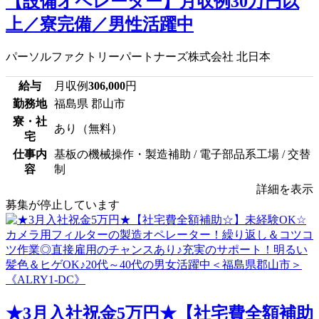
【設備オペレーター】月収例30万円以
上／寮完備／男性活躍中
パーソルファクトリーパートナーズ株式会社 北日本
給与
月収例
306,000
円
勤務地
福島県 郡山市
寮・社
あり（無料）
宅
仕事内
基板の機械操作・製造補助 / 電子部品系工場 / 交替
容
制
詳細を表示
募集が停止しています
★3月入社祝金5万円★【社宅費全額補助