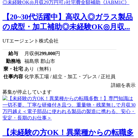
【20~30代活躍中】高収入◎ガラス製品
の成型・加工補助◎未経験OK◎月収...
UTエージェント株式会社
給与
月収例
299,000
円
勤務地
福島県 郡山市
寮・社宅
あり（無料）
仕事内容
化学系工場 / 組立・加工・プレス / 正社員
詳細を表示
募集が停止しています
【未経験の方OK！異業種からの転職多