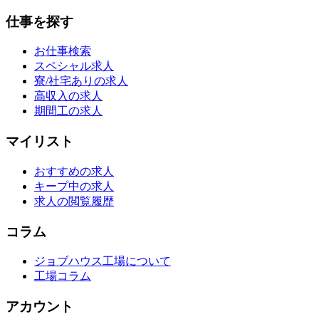
仕事を探す
お仕事検索
スペシャル求人
寮/社宅ありの求人
高収入の求人
期間工の求人
マイリスト
おすすめの求人
キープ中の求人
求人の閲覧履歴
コラム
ジョブハウス工場について
工場コラム
アカウント