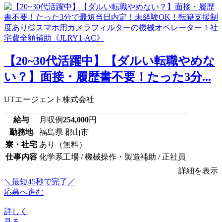
【20~30代活躍中】【ダルい転職やめな
い？】面接・履歴書不要！たった3分...
UTエージェント株式会社
給与
月収例
254,000
円
勤務地
福島県 郡山市
寮・社宅
あり（無料）
仕事内容
化学系工場 / 機械操作・製造補助 / 正社員
詳細を表示
＼最短45秒で完了／
応募へ進む
詳しく
見る