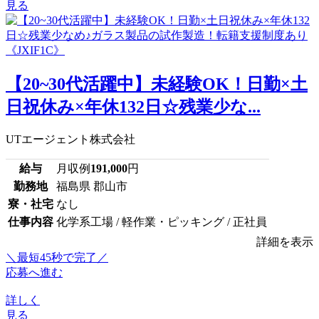
見る
【20~30代活躍中】未経験OK！日勤×土
日祝休み×年休132日☆残業少な...
UTエージェント株式会社
給与
月収例
191,000
円
勤務地
福島県 郡山市
寮・社宅
なし
仕事内容
化学系工場 / 軽作業・ピッキング / 正社員
詳細を表示
＼最短45秒で完了／
応募へ進む
詳しく
見る