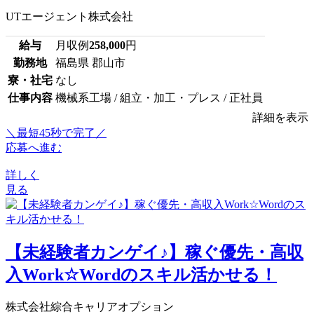
UTエージェント株式会社
給与
月収例
258,000
円
勤務地
福島県 郡山市
寮・社宅
なし
仕事内容
機械系工場 / 組立・加工・プレス / 正社員
詳細を表示
＼最短45秒で完了／
応募へ進む
詳しく
見る
【未経験者カンゲイ♪】稼ぐ優先・高収
入Work☆Wordのスキル活かせる！
株式会社綜合キャリアオプション