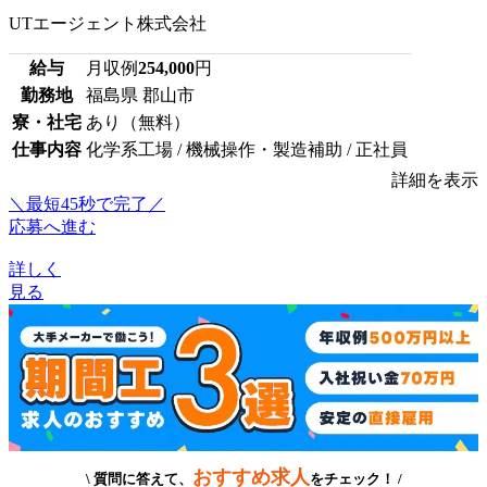
UTエージェント株式会社
給与
月収例
254,000
円
勤務地
福島県 郡山市
寮・社宅
あり（無料）
仕事内容
化学系工場 / 機械操作・製造補助 / 正社員
詳細を表示
＼最短45秒で完了／
応募へ進む
詳しく
見る
おすすめ求人
\ 質問に答えて、
をチェック！ /