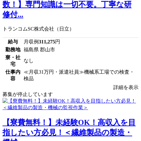
数！】専門知識は一切不要。丁寧な研
修付...
トランコムSC株式会社（日立）
給与
月収例
311,275
円
勤務地
福島県 郡山市
寮・社
なし
宅
仕事内
≪月収31万円・派遣社員≫機械系工場での検査・
容
検品
詳細を表示
募集が停止しています
【寮費無料！】未経験OK！高収入を目
指したい方必見！＜繊維製品の製造・