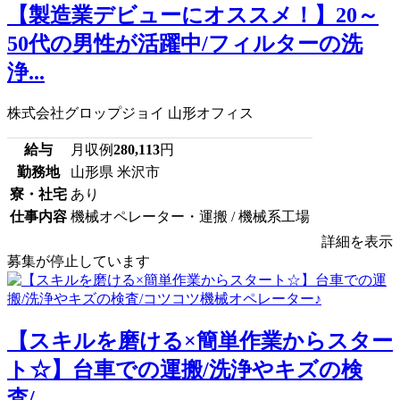
【製造業デビューにオススメ！】20～
50代の男性が活躍中/フィルターの洗
浄...
株式会社グロップジョイ 山形オフィス
給与
月収例
280,113
円
勤務地
山形県 米沢市
寮・社宅
あり
仕事内容
機械オペレーター・運搬 / 機械系工場
詳細を表示
募集が停止しています
【スキルを磨ける×簡単作業からスター
ト☆】台車での運搬/洗浄やキズの検
査/...