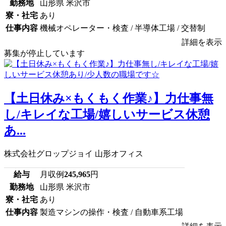
勤務地
山形県 米沢市
寮・社宅
あり
仕事内容
機械オペレーター・検査 / 半導体工場 / 交替制
詳細を表示
募集が停止しています
【土日休み×もくもく作業♪】力仕事無
し/キレイな工場/嬉しいサービス休憩
あ...
株式会社グロップジョイ 山形オフィス
給与
月収例
245,965
円
勤務地
山形県 米沢市
寮・社宅
あり
仕事内容
製造マシンの操作・検査 / 自動車系工場