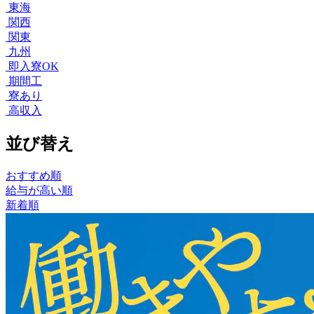
東海
関西
関東
九州
即入寮OK
期間工
寮あり
高収入
並び替え
おすすめ順
給与が高い順
新着順