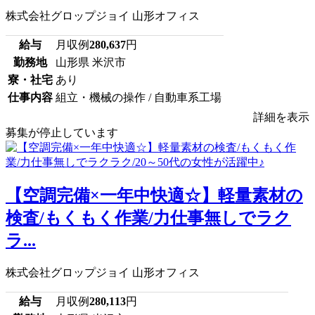
株式会社グロップジョイ 山形オフィス
給与
月収例
280,637
円
勤務地
山形県 米沢市
寮・社宅
あり
仕事内容
組立・機械の操作 / 自動車系工場
詳細を表示
募集が停止しています
【空調完備×一年中快適☆】軽量素材の
検査/もくもく作業/力仕事無しでラク
ラ...
株式会社グロップジョイ 山形オフィス
給与
月収例
280,113
円