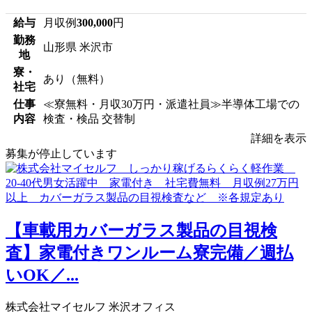
給与
月収例
300,000
円
勤務
山形県 米沢市
地
寮・
あり（無料）
社宅
仕事
≪寮無料・月収30万円・派遣社員≫半導体工場での
内容
検査・検品 交替制
詳細を表示
募集が停止しています
【車載用カバーガラス製品の目視検
査】家電付きワンルーム寮完備／週払
いOK／...
株式会社マイセルフ 米沢オフィス