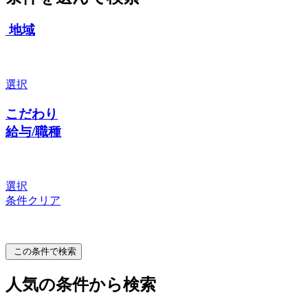
地域
選択
こだわり
給与/職種
選択
条件クリア
この条件で検索
人気の条件から検索