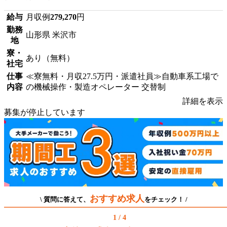
給与
月収例
279,270
円
勤務
山形県 米沢市
地
寮・
あり（無料）
社宅
仕事
≪寮無料・月収27.5万円・派遣社員≫自動車系工場で
内容
の機械操作・製造オペレーター 交替制
詳細を表示
募集が停止しています
おすすめ求人
\ 質問に答えて、
をチェック！ /
1 / 4