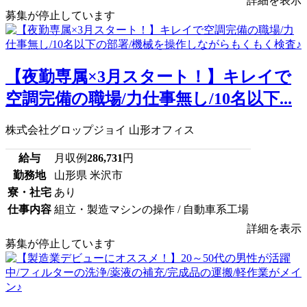
詳細を表示
募集が停止しています
【夜勤専属×3月スタート！】キレイで
空調完備の職場/力仕事無し/10名以下...
株式会社グロップジョイ 山形オフィス
給与
月収例
286,731
円
勤務地
山形県 米沢市
寮・社宅
あり
仕事内容
組立・製造マシンの操作 / 自動車系工場
詳細を表示
募集が停止しています