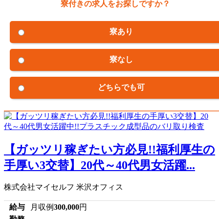
寮付きの求人をお探しですか？
寮あり
寮なし
どちらでも可
【ガッツリ稼ぎたい方必見!!福利厚生の
手厚い3交替】20代～40代男女活躍...
株式会社マイセルフ 米沢オフィス
給与
月収例
300,000
円