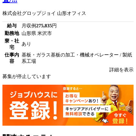
株式会社グロップジョイ 山形オフィス
給与
月収例
275,835
円
勤務地
山形県 米沢市
寮・社
あり
宅
仕事内
基板・ガラス基板の加工・機械オペレーター / 製紙
容
系工場
詳細を表示
募集が停止しています