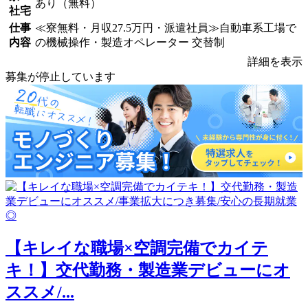
あり（無料）
社宅
仕事
≪寮無料・月収27.5万円・派遣社員≫自動車系工場で
内容
の機械操作・製造オペレーター 交替制
詳細を表示
募集が停止しています
【キレイな職場×空調完備でカイテ
キ！】交代勤務・製造業デビューにオ
ススメ/...