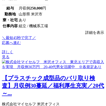
給与
月収例
250,000
円
勤務地
山形県 米沢市
寮・社宅
あり
仕事内容
組立 / 機械系工場
詳細を表示
＼最短45秒で完了／
応募へ進む
詳しく
見る
【プラスチック成型品のバリ取り検
査】月収例30蔓延／福利厚生充実／20代
～...
株式会社マイセルフ 米沢オフィス