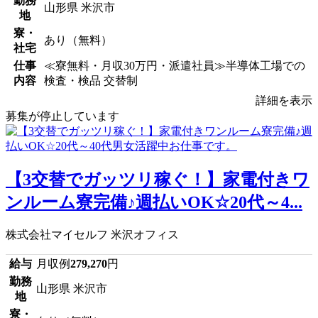
勤務
山形県 米沢市
地
寮・
あり（無料）
社宅
仕事
≪寮無料・月収30万円・派遣社員≫半導体工場での
内容
検査・検品 交替制
詳細を表示
募集が停止しています
【3交替でガッツリ稼ぐ！】家電付きワ
ンルーム寮完備♪週払いOK☆20代～4...
株式会社マイセルフ 米沢オフィス
給与
月収例
279,270
円
勤務
山形県 米沢市
地
寮・