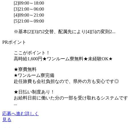
[2]09:00～18:00
[3]21:00～06:00
[4]09:00～21:00
[5]21:00～09:00
※基本[2][3]の2交替、配属先により[4][5]の変則2...
PRポイント
ここがポイント！
高時給1,600円★ワンルーム寮無料★未経験OK★
★寮費無料
★ワンルーム寮完備
赴任旅費も会社負担なので、県外の方も安心です◎
★日払い制度あり！
お給料日前に働いた分の一部を受け取れるシステムです
...
応募へ進む
詳しく
見る