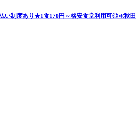
い制度あり★1食170円～格安食堂利用可◎≪秋田