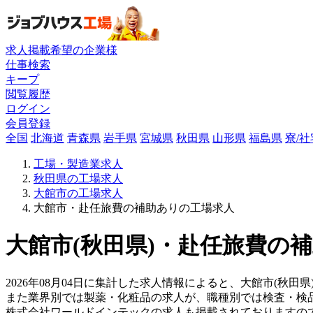
求人掲載希望の企業様
仕事検索
キープ
閲覧履歴
ログイン
会員登録
全国
北海道
青森県
岩手県
宮城県
秋田県
山形県
福島県
寮/
工場・製造業求人
秋田県の工場求人
大館市の工場求人
大館市・赴任旅費の補助ありの工場求人
大館市(秋田県)・赴任旅費の補
2026年08月04日に集計した求人情報によると、大館市(秋田
また業界別では製薬・化粧品の求人が、職種別では検査・検
株式会社ワールドインテックの求人も掲載されておりますの