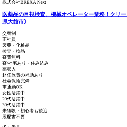
株式会社BREXA Next
医薬品の目視検査、機械オペレーター業務！クリー
県大館市》
交替制
正社員
製薬・化粧品
検査・検品
寮費無料
寮/社宅あり・住み込み
高収入
赴任旅費の補助あり
社会保険完備
車通勤OK
女性活躍中
20代活躍中
30代活躍中
未経験・初心者も歓迎
履歴書不要