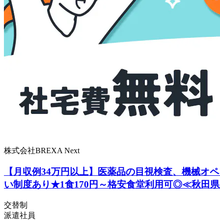
株式会社BREXA Next
【月収例34万円以上】医薬品の目視検査、機械オ
い制度あり★1食170円～格安食堂利用可◎≪秋田
交替制
派遣社員