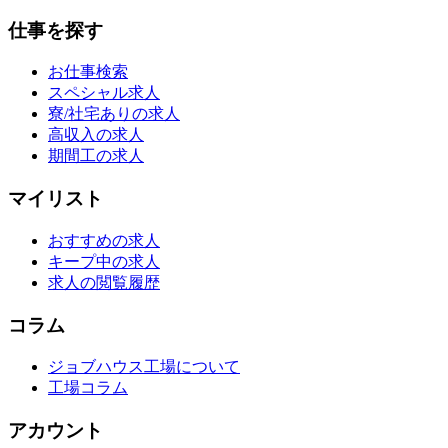
仕事を探す
お仕事検索
スペシャル求人
寮/社宅ありの求人
高収入の求人
期間工の求人
マイリスト
おすすめの求人
キープ中の求人
求人の閲覧履歴
コラム
ジョブハウス工場について
工場コラム
アカウント