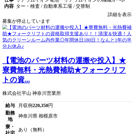
内容
ター・検査 / 自動車系工場 / 交替制
詳細を表示
募集が停止しています
【電池のパーツ材料の運搬や投入】★
寮費無料・光熱費補助★フォークリフ
トの資...
株式会社平山 神奈川営業所
給与
月収例
220,350
円
勤務
神奈川県 相模原市
地
寮・
あり（無料）
社宅