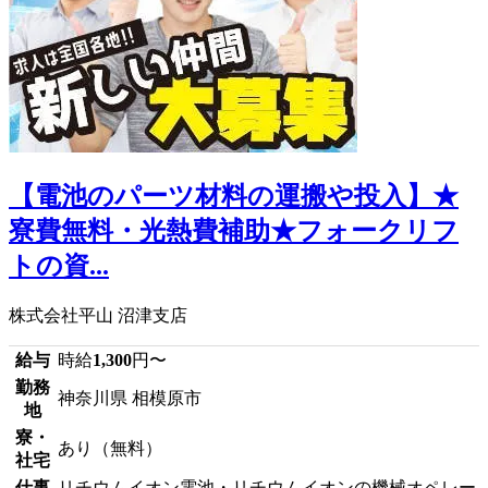
【電池のパーツ材料の運搬や投入】★
寮費無料・光熱費補助★フォークリフ
トの資...
株式会社平山 沼津支店
給与
時給
1,300
円〜
勤務
神奈川県 相模原市
地
寮・
あり（無料）
社宅
仕事
リチウムイオン電池・リチウムイオンの機械オペレー