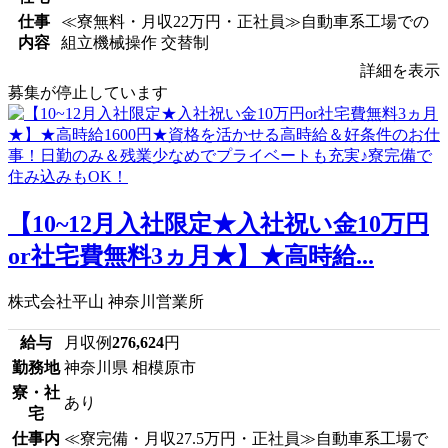
仕事
≪寮無料・月収22万円・正社員≫自動車系工場での
内容
組立機械操作 交替制
詳細を表示
募集が停止しています
【10~12月入社限定★入社祝い金10万円
or社宅費無料3ヵ月★】★高時給...
株式会社平山 神奈川営業所
給与
月収例
276,624
円
勤務地
神奈川県 相模原市
寮・社
あり
宅
仕事内
≪寮完備・月収27.5万円・正社員≫自動車系工場で