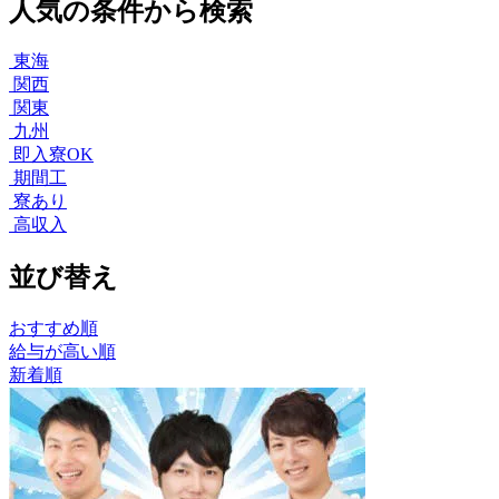
人気の条件から検索
東海
関西
関東
九州
即入寮OK
期間工
寮あり
高収入
並び替え
おすすめ順
給与が高い順
新着順