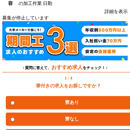
容
の加工作業 日勤
詳細を表示
募集が停止しています
おすすめ求人
\ 質問に答えて、
をチェック！ /
1 / 4
寮付きの求人をお探しですか？
寮あり
寮なし