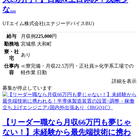
な...
UTエイム株式会社(エナジーデバイスBU)
給与
月収例
225,000
円
勤務地
宮城県 大和町
寮・社
あり
宅
仕事内
≪寮完備・月収22.5万円・正社員≫化学系工場での
容
軽作業 日勤
詳細を表示
募集が停止しています
【リーダー職なら月収66万円も夢じゃ
ない！】未経験から最先端技術に携わ