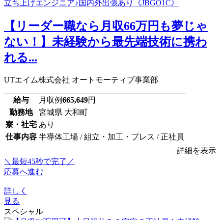
【リーダー職なら月収66万円も夢じゃ
ない！】未経験から最先端技術に携わ
れる...
UTエイム株式会社 オートモーティブ事業部
給与
月収例
665,649
円
勤務地
宮城県 大和町
寮・社宅
あり
仕事内容
半導体工場 / 組立・加工・プレス / 正社員
詳細を表示
＼最短45秒で完了／
応募へ進む
詳しく
見る
スペシャル