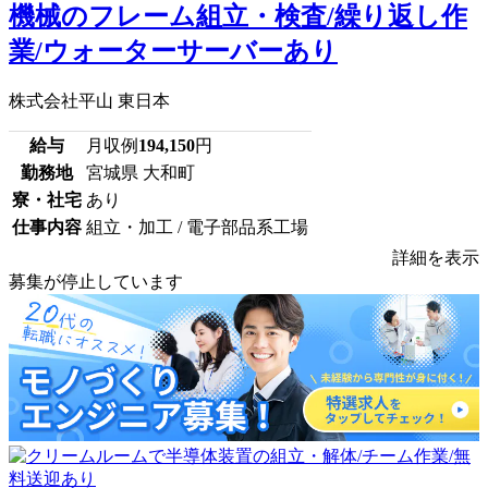
機械のフレーム組立・検査/繰り返し作
業/ウォーターサーバーあり
株式会社平山 東日本
給与
月収例
194,150
円
勤務地
宮城県 大和町
寮・社宅
あり
仕事内容
組立・加工 / 電子部品系工場
詳細を表示
募集が停止しています