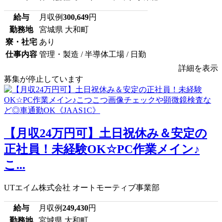
給与
月収例
300,649
円
勤務地
宮城県 大和町
寮・社宅
あり
仕事内容
管理・製造 / 半導体工場 / 日勤
詳細を表示
募集が停止しています
【月収24万円可】土日祝休み＆安定の
正社員！未経験OK☆PC作業メイン♪
こ...
UTエイム株式会社 オートモーティブ事業部
給与
月収例
249,430
円
勤務地
宮城県 大和町