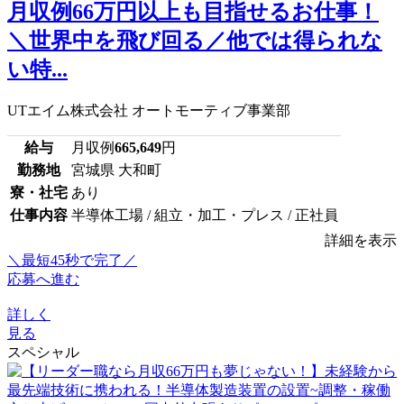
月収例66万円以上も目指せるお仕事！
＼世界中を飛び回る／他では得られな
い特...
UTエイム株式会社 オートモーティブ事業部
給与
月収例
665,649
円
勤務地
宮城県 大和町
寮・社宅
あり
仕事内容
半導体工場 / 組立・加工・プレス / 正社員
詳細を表示
＼最短45秒で完了／
応募へ進む
詳しく
見る
スペシャル