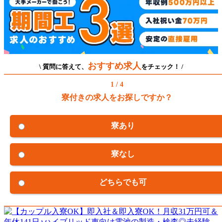
おすすめ求人
\ 質問に答えて、
をチェック！ /
1 / 4
寮付きの求人をお探しですか？
寮あり
寮なし
どちらでも可