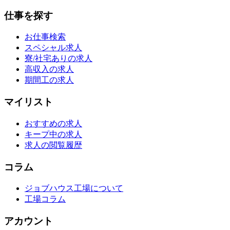
仕事を探す
お仕事検索
スペシャル求人
寮/社宅ありの求人
高収入の求人
期間工の求人
マイリスト
おすすめの求人
キープ中の求人
求人の閲覧履歴
コラム
ジョブハウス工場について
工場コラム
アカウント