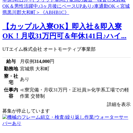
【カップル入寮OK】即入社＆即入寮
OK！月収31万円可＆年休141日♪ハイ...
UTエイム株式会社 オートモーティブ事業部
給与
月収例
314,000
円
勤務地
宮城県 大和町
寮・社
あり
宅
仕事内
≪寮完備・月収31万円・正社員≫化学系工場での軽
容
作業 交替制
詳細を表示
募集が停止しています