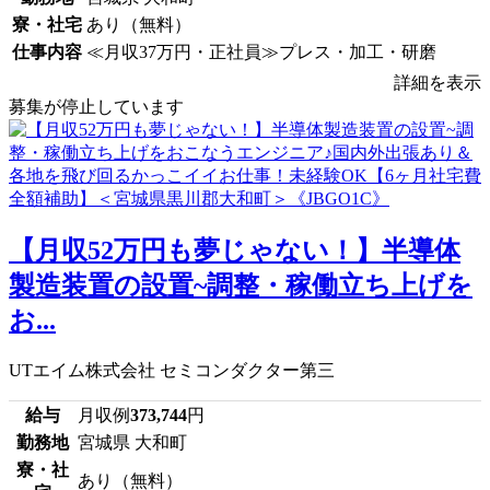
寮・社宅
あり（無料）
仕事内容
≪月収37万円・正社員≫プレス・加工・研磨
詳細を表示
募集が停止しています
【月収52万円も夢じゃない！】半導体
製造装置の設置~調整・稼働立ち上げを
お...
UTエイム株式会社 セミコンダクター第三
給与
月収例
373,744
円
勤務地
宮城県 大和町
寮・社
あり（無料）