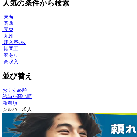
人気の条件から検索
東海
関西
関東
九州
即入寮OK
期間工
寮あり
高収入
並び替え
おすすめ順
給与が高い順
新着順
シルバー求人