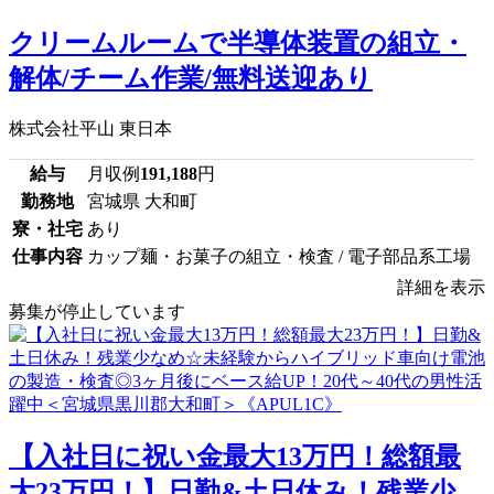
クリームルームで半導体装置の組立・
解体/チーム作業/無料送迎あり
株式会社平山 東日本
給与
月収例
191,188
円
勤務地
宮城県 大和町
寮・社宅
あり
仕事内容
カップ麺・お菓子の組立・検査 / 電子部品系工場
詳細を表示
募集が停止しています
【入社日に祝い金最大13万円！総額最
大23万円！】日勤&土日休み！残業少