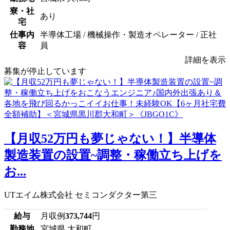
寮・社
あり
宅
仕事内
半導体工場 / 機械操作・製造オペレーター / 正社
容
員
詳細を表示
募集が停止しています
【月収52万円も夢じゃない！】半導体
製造装置の設置~調整・稼働立ち上げを
お...
UTエイム株式会社 セミコンダクター第三
給与
月収例
373,744
円
勤務地
宮城県 大和町