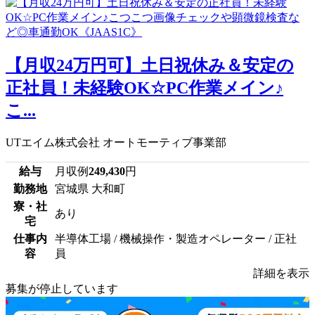
【月収24万円可】土日祝休み＆安定の
正社員！未経験OK☆PC作業メイン♪
こ...
UTエイム株式会社 オートモーティブ事業部
給与
月収例
249,430
円
勤務地
宮城県 大和町
寮・社
あり
宅
仕事内
半導体工場 / 機械操作・製造オペレーター / 正社
容
員
詳細を表示
募集が停止しています