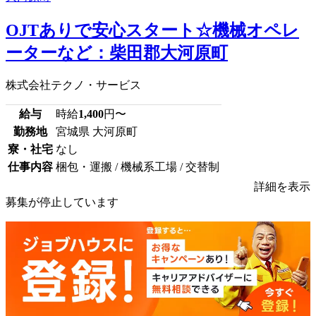
OJTありで安心スタート☆機械オペレ
ーターなど：柴田郡大河原町
株式会社テクノ・サービス
給与
時給
1,400
円〜
勤務地
宮城県 大河原町
寮・社宅
なし
仕事内容
梱包・運搬 / 機械系工場 / 交替制
詳細を表示
募集が停止しています