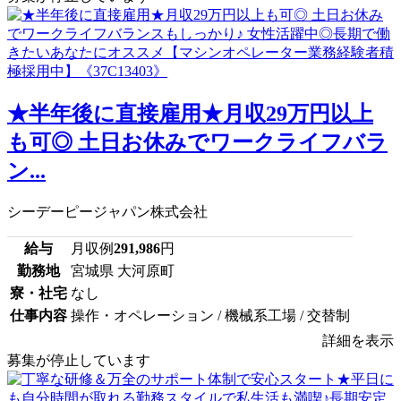
★半年後に直接雇用★月収29万円以上
も可◎ 土日お休みでワークライフバラ
ン...
シーデーピージャパン株式会社
給与
月収例
291,986
円
勤務地
宮城県 大河原町
寮・社宅
なし
仕事内容
操作・オペレーション / 機械系工場 / 交替制
詳細を表示
募集が停止しています