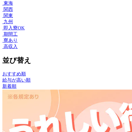
東海
関西
関東
九州
即入寮OK
期間工
寮あり
高収入
並び替え
おすすめ順
給与が高い順
新着順