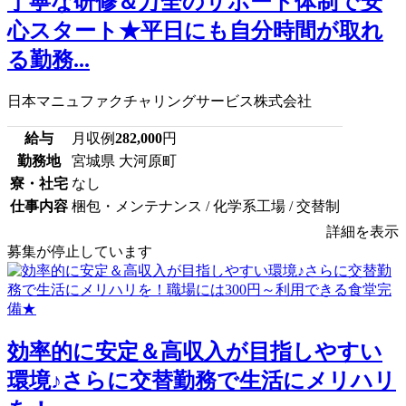
丁寧な研修＆万全のサポート体制で安
心スタート★平日にも自分時間が取れ
る勤務...
日本マニュファクチャリングサービス株式会社
給与
月収例
282,000
円
勤務地
宮城県 大河原町
寮・社宅
なし
仕事内容
梱包・メンテナンス / 化学系工場 / 交替制
詳細を表示
募集が停止しています
効率的に安定＆高収入が目指しやすい
環境♪さらに交替勤務で生活にメリハリ