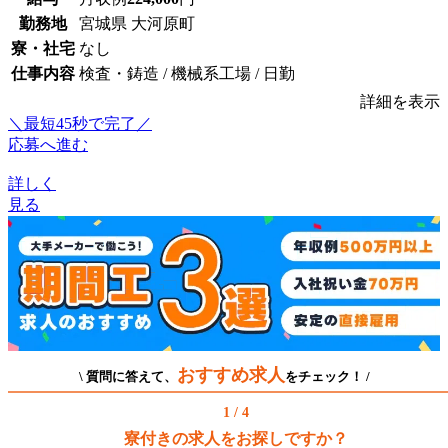
勤務地
宮城県 大河原町
寮・社宅
なし
仕事内容
検査・鋳造 / 機械系工場 / 日勤
詳細を表示
＼最短45秒で完了／
応募へ進む
詳しく
見る
おすすめ求人
\ 質問に答えて、
をチェック！ /
1 / 4
寮付きの求人をお探しですか？