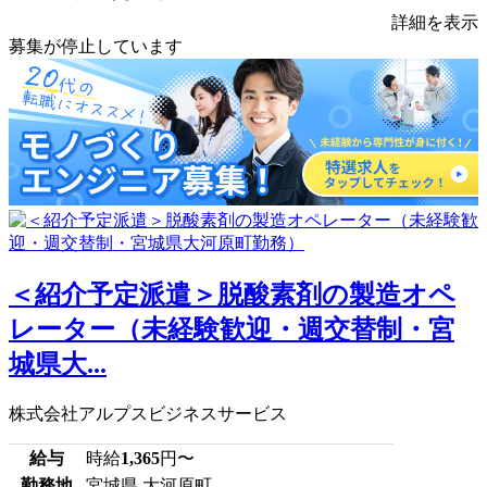
詳細を表示
募集が停止しています
＜紹介予定派遣＞脱酸素剤の製造オペ
レーター（未経験歓迎・週交替制・宮
城県大...
株式会社アルプスビジネスサービス
給与
時給
1,365
円〜
勤務地
宮城県 大河原町