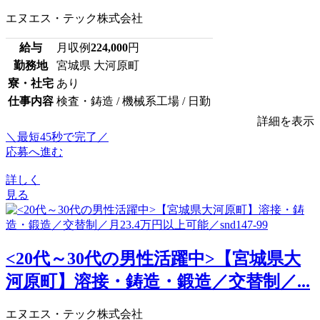
エヌエス・テック株式会社
給与
月収例
224,000
円
勤務地
宮城県 大河原町
寮・社宅
あり
仕事内容
検査・鋳造 / 機械系工場 / 日勤
詳細を表示
＼最短45秒で完了／
応募へ進む
詳しく
見る
<20代～30代の男性活躍中>【宮城県大
河原町】溶接・鋳造・鍛造／交替制／...
エヌエス・テック株式会社