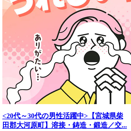
<20代～30代の男性活躍中>【宮城県柴
田郡大河原町】溶接・鋳造・鍛造／交...