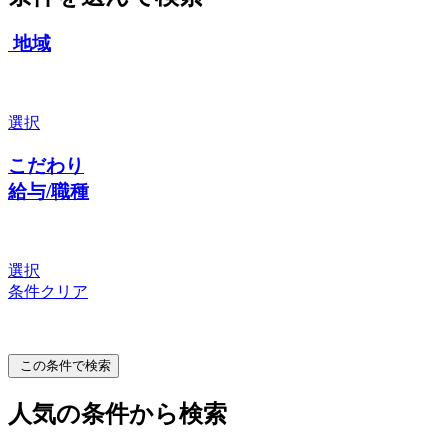
地域
選択
こだわり
給与/職種
選択
条件クリア
この条件で検索
人気の条件から検索