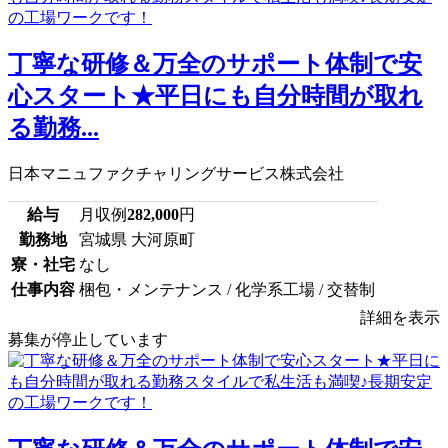
丁寧な研修＆万全のサポート体制で安
心スタート★平日にも自分時間が取れ
る勤務...
日本マニュファクチャリングサービス株式会社
給与
月収例
282,000
円
勤務地
宮城県 大河原町
寮・社宅
なし
仕事内容
梱包・メンテナンス / 化学系工場 / 交替制
詳細を表示
募集が停止しています