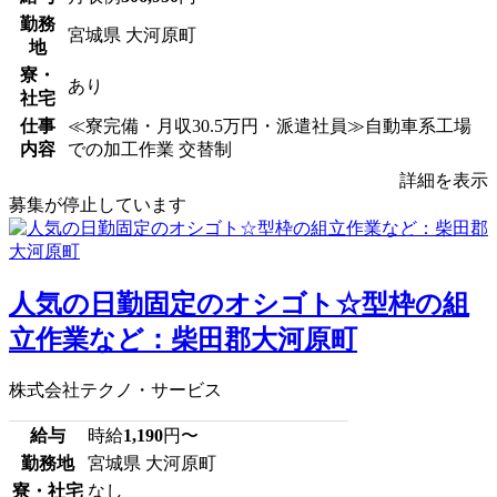
勤務
宮城県 大河原町
地
寮・
あり
社宅
仕事
≪寮完備・月収30.5万円・派遣社員≫自動車系工場
内容
での加工作業 交替制
詳細を表示
募集が停止しています
人気の日勤固定のオシゴト☆型枠の組
立作業など：柴田郡大河原町
株式会社テクノ・サービス
給与
時給
1,190
円〜
勤務地
宮城県 大河原町
寮・社宅
なし