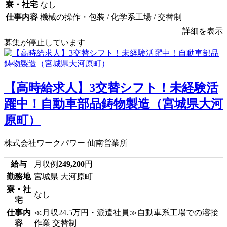
寮・社宅
なし
仕事内容
機械の操作・包装 / 化学系工場 / 交替制
詳細を表示
募集が停止しています
【高時給求人】3交替シフト！未経験活
躍中！自動車部品鋳物製造（宮城県大河
原町）
株式会社ワークパワー 仙南営業所
給与
月収例
249,200
円
勤務地
宮城県 大河原町
寮・社
なし
宅
仕事内
≪月収24.5万円・派遣社員≫自動車系工場での溶接
容
作業 交替制