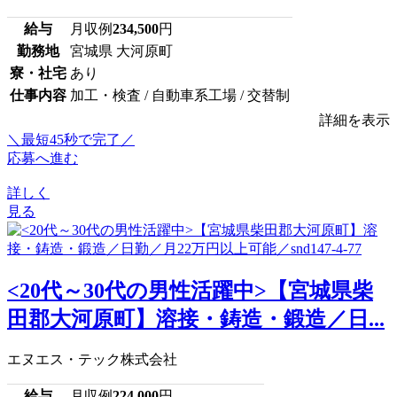
給与
月収例
234,500
円
勤務地
宮城県 大河原町
寮・社宅
あり
仕事内容
加工・検査 / 自動車系工場 / 交替制
詳細を表示
＼最短45秒で完了／
応募へ進む
詳しく
見る
<20代～30代の男性活躍中>【宮城県柴
田郡大河原町】溶接・鋳造・鍛造／日...
エヌエス・テック株式会社
給与
月収例
224,000
円