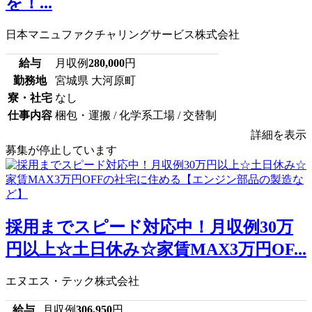
を！...
日本マニュファクチャリングサービス株式会社
給与
月収例
280,000
円
勤務地
宮城県 大河原町
寮・社宅
なし
仕事内容
梱包・運搬 / 化学系工場 / 交替制
詳細を表示
募集が停止しています
採用までスピード対応中！月収例30万
円以上☆土日休み☆家賃MAX3万円OF...
エヌエス・テック株式会社
給与
月収例
306,950
円