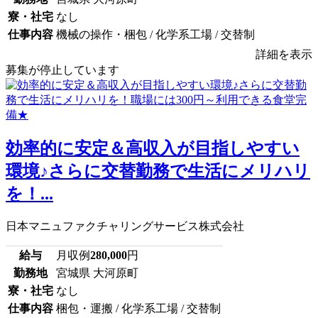
寮・社宅
なし
仕事内容
機械の操作・梱包 / 化学系工場 / 交替制
詳細を表示
募集が停止しています
効率的に安定＆高収入が目指しやすい
環境♪さらに交替勤務で生活にメリハリ
を！...
日本マニュファクチャリングサービス株式会社
給与
月収例
280,000
円
勤務地
宮城県 大河原町
寮・社宅
なし
仕事内容
梱包・運搬 / 化学系工場 / 交替制