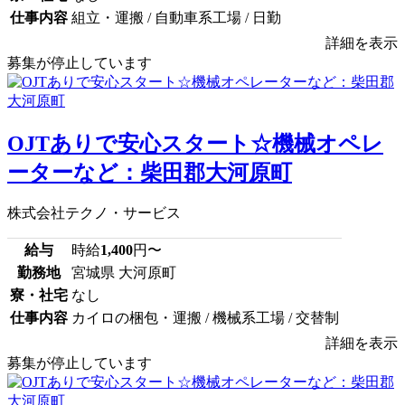
仕事内容
組立・運搬 / 自動車系工場 / 日勤
詳細を表示
募集が停止しています
OJTありで安心スタート☆機械オペレ
ーターなど：柴田郡大河原町
株式会社テクノ・サービス
給与
時給
1,400
円〜
勤務地
宮城県 大河原町
寮・社宅
なし
仕事内容
カイロの梱包・運搬 / 機械系工場 / 交替制
詳細を表示
募集が停止しています