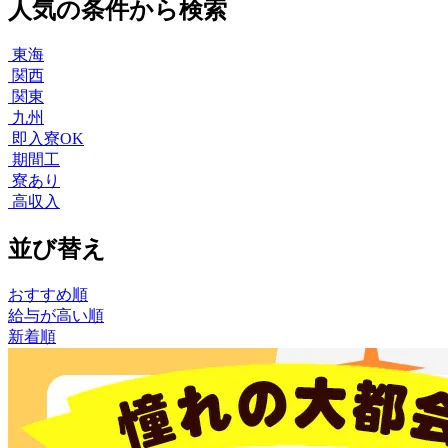
人気の条件から検索
東海
関西
関東
九州
即入寮OK
期間工
寮あり
高収入
並び替え
おすすめ順
給与が高い順
新着順