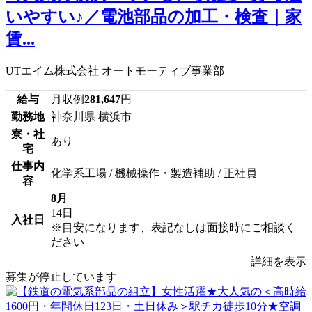
いやすい♪／電池部品の加工・検査｜家
賃...
UTエイム株式会社 オートモーティブ事業部
給与
月収例
281,647
円
勤務地
神奈川県 横浜市
寮・社
あり
宅
仕事内
化学系工場 / 機械操作・製造補助 / 正社員
容
8月
14日
入社日
※目安になります、表記なしは面接時にご相談く
ださい
詳細を表示
募集が停止しています