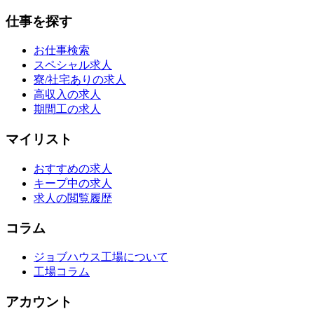
仕事を探す
お仕事検索
スペシャル求人
寮/社宅ありの求人
高収入の求人
期間工の求人
マイリスト
おすすめの求人
キープ中の求人
求人の閲覧履歴
コラム
ジョブハウス工場について
工場コラム
アカウント