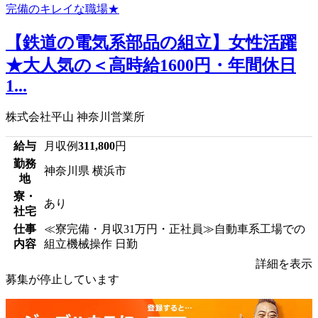
【鉄道の電気系部品の組立】女性活躍
★大人気の＜高時給1600円・年間休日
1...
株式会社平山 神奈川営業所
給与
月収例
311,800
円
勤務
神奈川県 横浜市
地
寮・
あり
社宅
仕事
≪寮完備・月収31万円・正社員≫自動車系工場での
内容
組立機械操作 日勤
詳細を表示
募集が停止しています