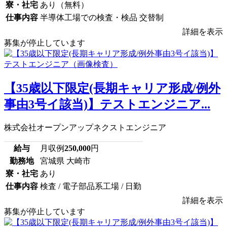
寮・社宅
あり（無料）
仕事内容
半導体工場での検査・検品 交替制
詳細を表示
募集が停止しています
【35歳以下限定(長期キャリア形成/例外
事由3号イ該当)】テストエンジニア...
株式会社オープンアップネクストエンジニア
給与
月収例
250,000
円
勤務地
宮城県 大崎市
寮・社宅
あり
仕事内容
検査 / 電子部品系工場 / 日勤
詳細を表示
募集が停止しています