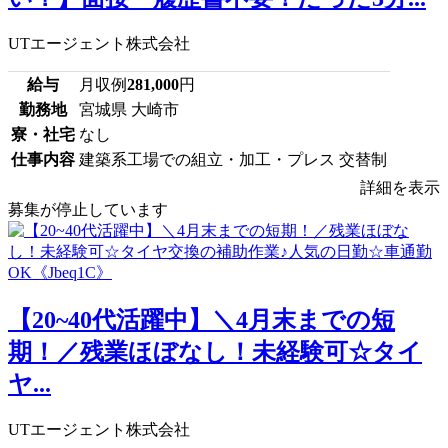
UTエージェント株式会社
給与
月収例
281,000
円
勤務地
宮城県 大崎市
寮・社宅
なし
仕事内容
建築系工場での組立・加工・プレス 交替制
詳細を表示
募集が停止しています
【20~40代活躍中】＼4月末までの短
期！／残業ほぼなし！未経験可☆タイ
ヤ...
UTエージェント株式会社