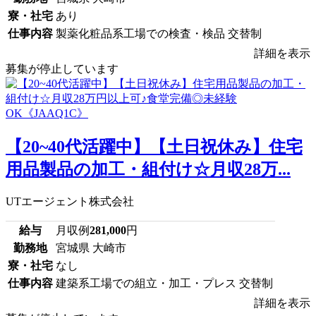
寮・社宅
あり
仕事内容
製薬化粧品系工場での検査・検品 交替制
詳細を表示
募集が停止しています
【20~40代活躍中】【土日祝休み】住宅
用品製品の加工・組付け☆月収28万...
UTエージェント株式会社
給与
月収例
281,000
円
勤務地
宮城県 大崎市
寮・社宅
なし
仕事内容
建築系工場での組立・加工・プレス 交替制
詳細を表示