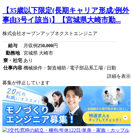
【35歳以下限定(長期キャリア形成/例外
事由3号イ該当)】【宮城県大崎市勤...
株式会社オープンアップネクストエンジニア
給与
月収例
250,000
円
勤務地
宮城県 大崎市
寮・社宅
あり
仕事内容
機械操作・製造補助 / 電子部品系工場 / 日勤
詳細を表示
募集が停止しています