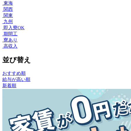
東海
関西
関東
九州
即入寮OK
期間工
寮あり
高収入
並び替え
おすすめ順
給与が高い順
新着順