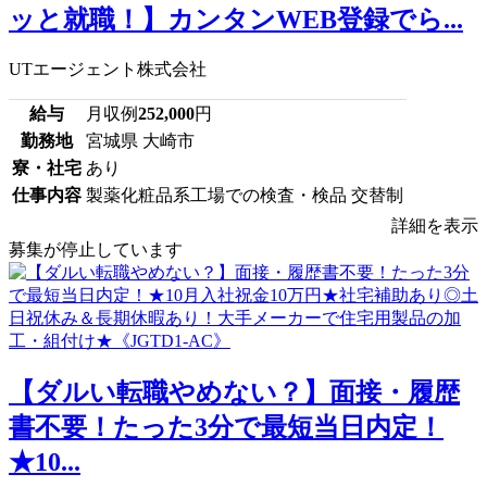
ッと就職！】カンタンWEB登録でら...
UTエージェント株式会社
給与
月収例
252,000
円
勤務地
宮城県 大崎市
寮・社宅
あり
仕事内容
製薬化粧品系工場での検査・検品 交替制
詳細を表示
募集が停止しています
【ダルい転職やめない？】面接・履歴
書不要！たった3分で最短当日内定！
★10...