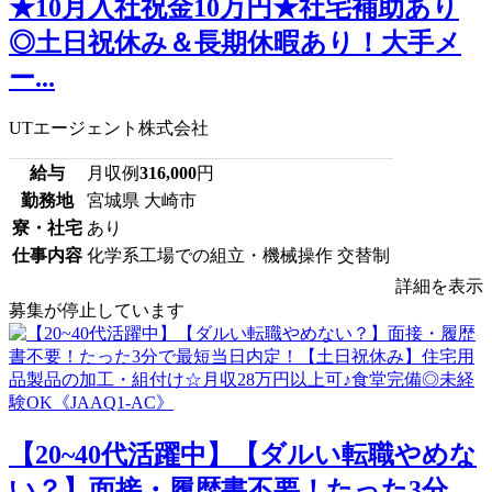
★10月入社祝金10万円★社宅補助あり
◎土日祝休み＆長期休暇あり！大手メ
ー...
UTエージェント株式会社
給与
月収例
316,000
円
勤務地
宮城県 大崎市
寮・社宅
あり
仕事内容
化学系工場での組立・機械操作 交替制
詳細を表示
募集が停止しています
【20~40代活躍中】【ダルい転職やめな
い？】面接・履歴書不要！たった3分...