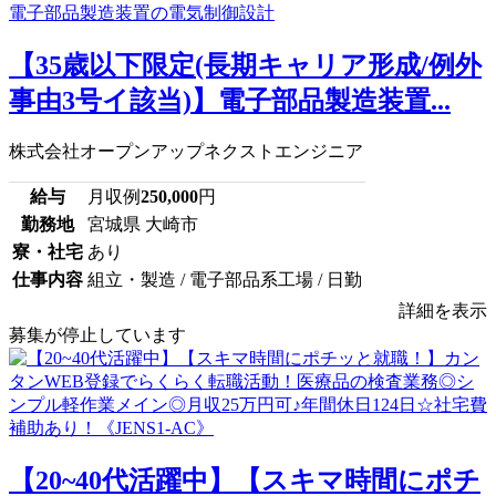
【35歳以下限定(長期キャリア形成/例外
事由3号イ該当)】電子部品製造装置...
株式会社オープンアップネクストエンジニア
給与
月収例
250,000
円
勤務地
宮城県 大崎市
寮・社宅
あり
仕事内容
組立・製造 / 電子部品系工場 / 日勤
詳細を表示
募集が停止しています
【20~40代活躍中】【スキマ時間にポチ