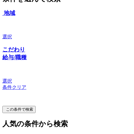
地域
選択
こだわり
給与/職種
選択
条件クリア
この条件で検索
人気の条件から検索