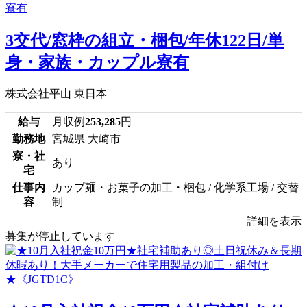
3交代/窓枠の組立・梱包/年休122日/単
身・家族・カップル寮有
株式会社平山 東日本
給与
月収例
253,285
円
勤務地
宮城県 大崎市
寮・社
あり
宅
仕事内
カップ麺・お菓子の加工・梱包 / 化学系工場 / 交替
容
制
詳細を表示
募集が停止しています