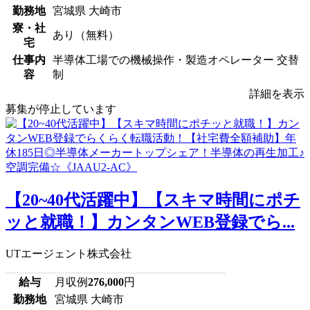
勤務地
宮城県 大崎市
寮・社
あり（無料）
宅
仕事内
半導体工場での機械操作・製造オペレーター 交替
容
制
詳細を表示
募集が停止しています
【20~40代活躍中】【スキマ時間にポチ
ッと就職！】カンタンWEB登録でら...
UTエージェント株式会社
給与
月収例
276,000
円
勤務地
宮城県 大崎市