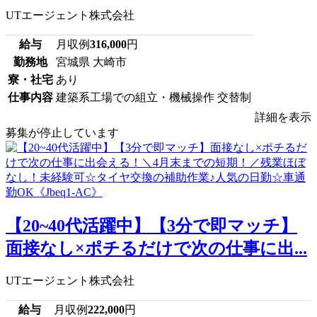
UTエージェント株式会社
給与
月収例
316,000
円
勤務地
宮城県 大崎市
寮・社宅
あり
仕事内容
建築系工場での組立・機械操作 交替制
詳細を表示
募集が停止しています
【20~40代活躍中】【3分で即マッチ】
面接なし×ポチるだけで次の仕事に出...
UTエージェント株式会社
給与
月収例
222,000
円