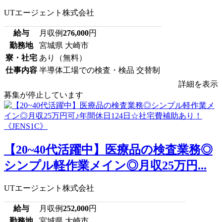
UTエージェント株式会社
給与
月収例
276,000
円
勤務地
宮城県 大崎市
寮・社宅
あり（無料）
仕事内容
半導体工場での検査・検品 交替制
詳細を表示
募集が停止しています
【20~40代活躍中】医療品の検査業務◎
シンプル軽作業メイン◎月収25万円...
UTエージェント株式会社
給与
月収例
252,000
円
勤務地
宮城県 大崎市