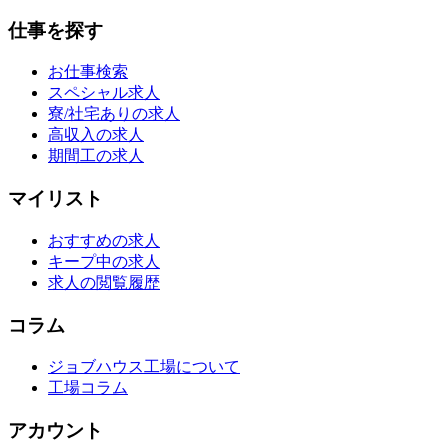
仕事を探す
お仕事検索
スペシャル求人
寮/社宅ありの求人
高収入の求人
期間工の求人
マイリスト
おすすめの求人
キープ中の求人
求人の閲覧履歴
コラム
ジョブハウス工場について
工場コラム
アカウント