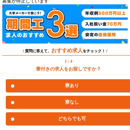
募集が停止しています
おすすめ求人
\ 質問に答えて、
をチェック！ /
1 / 4
寮付きの求人をお探しですか？
寮あり
寮なし
どちらでも可