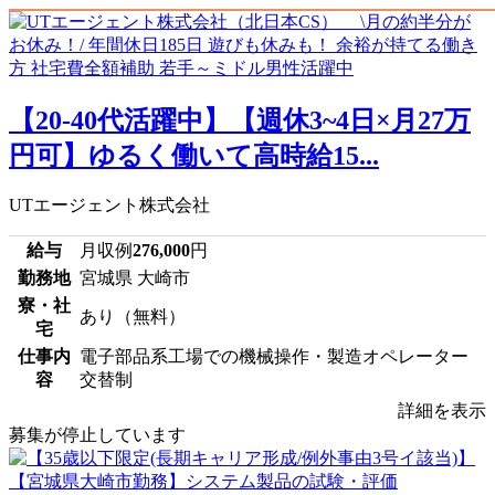
【20-40代活躍中】【週休3~4日×月27万
円可】ゆるく働いて高時給15...
UTエージェント株式会社
給与
月収例
276,000
円
勤務地
宮城県 大崎市
寮・社
あり（無料）
宅
仕事内
電子部品系工場での機械操作・製造オペレーター
容
交替制
詳細を表示
募集が停止しています