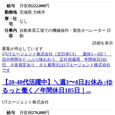
給与
月収例
222,000
円
勤務地
宮城県 大崎市
寮・社
なし
宅
仕事内
自動車系工場での機械操作・製造オペレーター 日
容
勤
詳細を表示
募集が停止しています
【20-40代活躍中】＼週3〜4日お休み♪ゆ
るっと働く／年間休日185日｜...
UTエージェント株式会社
給与
月収例
276,000
円