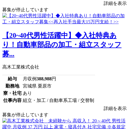
詳細を表示
募集が停止しています
【20~40代男性活躍中】◆入社特典あ
り！自動車部品の加工・組立スタッフ
募...
高木工業株式会社
給与
月収例
388,988
円
勤務地
宮城県 栗原市
寮・社宅
あり
仕事内容
組立・加工 / 自動車系工場 / 交替制
詳細を表示
募集が停止しています