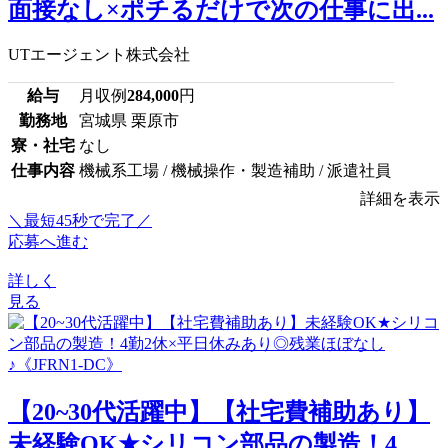
面接なし×ポチるだけで次の仕事に出...
UTエージェント株式会社
給与
月収例
284,000
円
勤務地
宮城県 栗原市
寮・社宅
なし
仕事内容
機械系工場 / 機械操作・製造補助 / 派遣社員
詳細を表示
＼最短45秒で完了／
応募へ進む
詳しく
見る
【20~30代活躍中】【社宅費補助あり】
未経験OK★シリコン部品の製造！4...