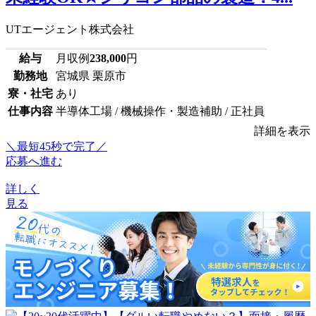
UTエージェント株式会社
給与
月収例
238,000
円
勤務地
宮城県 栗原市
寮・社宅
あり
仕事内容
半導体工場 / 機械操作・製造補助 / 正社員
詳細を表示
＼最短45秒で完了／
応募へ進む
詳しく
見る