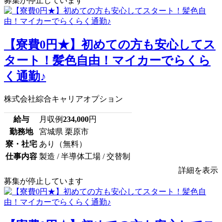
募集が停止しています
【寮費0円★】初めての方も安心してス
タート！髪色自由！マイカーでらくら
く通勤♪
株式会社綜合キャリアオプション
給与
月収例
234,000
円
勤務地
宮城県 栗原市
寮・社宅
あり（無料）
仕事内容
製造 / 半導体工場 / 交替制
詳細を表示
募集が停止しています