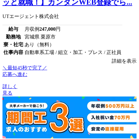
ッと就職！】カンタンWEB登録でら...
UTエージェント株式会社
給与
月収例
247,000
円
勤務地
宮城県 栗原市
寮・社宅
あり（無料）
仕事内容
自動車系工場 / 組立・加工・プレス / 正社員
詳細を表示
＼最短45秒で完了／
応募へ進む
詳しく
見る