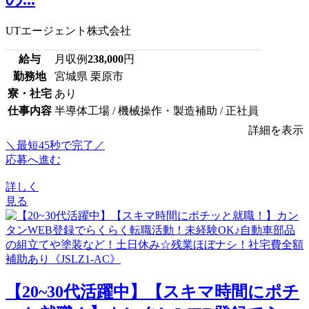
UTエージェント株式会社
給与
月収例
238,000
円
勤務地
宮城県 栗原市
寮・社宅
あり
仕事内容
半導体工場 / 機械操作・製造補助 / 正社員
詳細を表示
＼最短45秒で完了／
応募へ進む
詳しく
見る
【20~30代活躍中】【スキマ時間にポチ