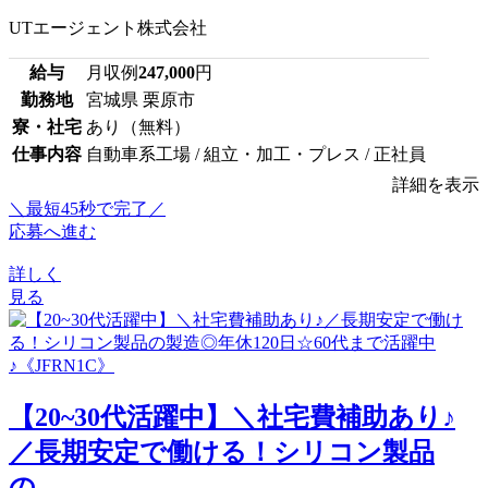
UTエージェント株式会社
給与
月収例
247,000
円
勤務地
宮城県 栗原市
寮・社宅
あり（無料）
仕事内容
自動車系工場 / 組立・加工・プレス / 正社員
詳細を表示
＼最短45秒で完了／
応募へ進む
詳しく
見る
【20~30代活躍中】＼社宅費補助あり♪
／長期安定で働ける！シリコン製品
の...