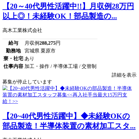
【20～40代男性活躍中!!】月収例28万円
以上◎！未経験OK！部品製造の...
高木工業株式会社
給与
月収例
288,275
円
勤務地
宮城県 栗原市
寮・社宅
あり
仕事内容
加工・操作 / 半導体工場 / 交替制
詳細を表示
募集が停止しています
【20~40代男性活躍中】◆未経験OKの
部品製造！半導体装置の素材加工スタ...