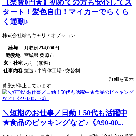
【寮費0円★】初めての方も安心してス
タート！髪色自由！マイカーでらくら
く通勤♪
株式会社綜合キャリアオプション
給与
月収例
234,000
円
勤務地
宮城県 栗原市
寮・社宅
あり（無料）
仕事内容
製造 / 半導体工場 / 交替制
詳細を表示
募集が停止しています
＼短期のお仕事／日勤！50代も活躍中
★食品のピッキングなど♪《A90-00...