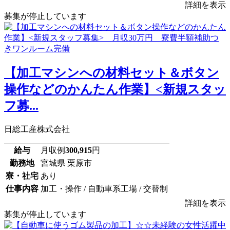
詳細を表示
募集が停止しています
【加工マシンへの材料セット＆ボタン
操作などのかんたん作業】<新規スタッ
フ募...
日総工産株式会社
給与
月収例
300,915
円
勤務地
宮城県 栗原市
寮・社宅
あり
仕事内容
加工・操作 / 自動車系工場 / 交替制
詳細を表示
募集が停止しています