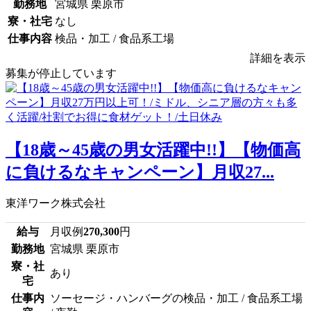
勤務地
宮城県 栗原市
寮・社宅
なし
仕事内容
検品・加工 / 食品系工場
詳細を表示
募集が停止しています
【18歳～45歳の男女活躍中!!】【物価高
に負けるなキャンペーン】月収27...
東洋ワーク株式会社
給与
月収例
270,300
円
勤務地
宮城県 栗原市
寮・社
あり
宅
仕事内
ソーセージ・ハンバーグの検品・加工 / 食品系工場