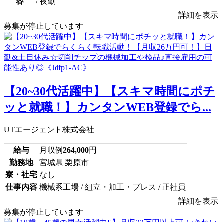
容
/ 夜勤
詳細を表示
募集が停止しています
【20~30代活躍中】【スキマ時間にポチ
ッと就職！】カンタンWEB登録でら...
UTエージェント株式会社
給与
月収例
264,000
円
勤務地
宮城県 栗原市
寮・社宅
なし
仕事内容
機械系工場 / 組立・加工・プレス / 正社員
詳細を表示
募集が停止しています