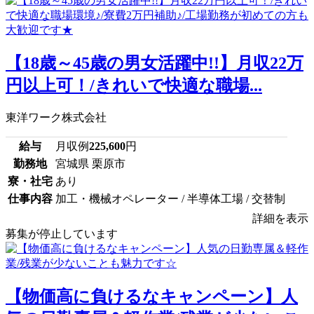
【18歳～45歳の男女活躍中!!】月収22万
円以上可！/きれいで快適な職場...
東洋ワーク株式会社
給与
月収例
225,600
円
勤務地
宮城県 栗原市
寮・社宅
あり
仕事内容
加工・機械オペレーター / 半導体工場 / 交替制
詳細を表示
募集が停止しています
【物価高に負けるなキャンペーン】人