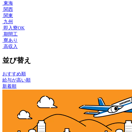
東海
関西
関東
九州
即入寮OK
期間工
寮あり
高収入
並び替え
おすすめ順
給与が高い順
新着順