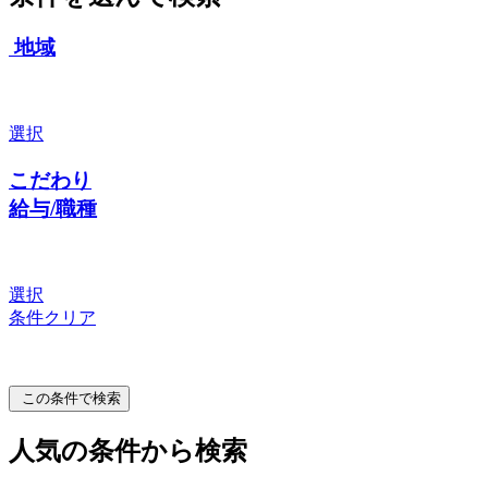
地域
選択
こだわり
給与/職種
選択
条件クリア
この条件で検索
人気の条件から検索