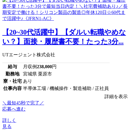
【20~30代活躍中】【ダルい転職やめな
い？】面接・履歴書不要！たった3分...
UTエージェント株式会社
給与
月収例
238,000
円
勤務地
宮城県 栗原市
寮・社宅
あり
仕事内容
半導体工場 / 機械操作・製造補助 / 正社員
詳細を表示
＼最短45秒で完了／
応募へ進む
詳しく
見る