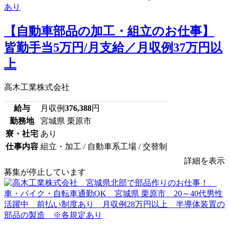
【自動車部品の加工・組立のお仕事】
皆勤手当5万円/月支給／月収例37万円以
上
高木工業株式会社
給与
月収例
376,388
円
勤務地
宮城県 栗原市
寮・社宅
あり
仕事内容
組立・加工 / 自動車系工場 / 交替制
詳細を表示
募集が停止しています