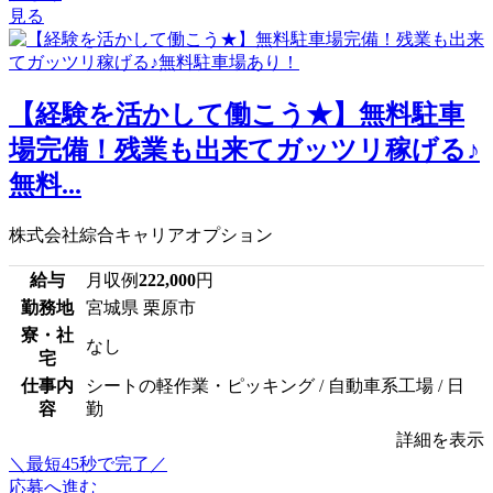
見る
【経験を活かして働こう★】無料駐車
場完備！残業も出来てガッツリ稼げる♪
無料...
株式会社綜合キャリアオプション
給与
月収例
222,000
円
勤務地
宮城県 栗原市
寮・社
なし
宅
仕事内
シートの軽作業・ピッキング / 自動車系工場 / 日
容
勤
詳細を表示
＼最短45秒で完了／
応募へ進む