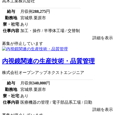
高木工業株式会社
給与
月収例
288,275
円
勤務地
宮城県 栗原市
寮・社宅
あり
仕事内容
加工・操作 / 半導体工場 / 交替制
詳細を表示
募集が停止しています
内視鏡関連の生産技術・品質管理
株式会社オープンアップネクストエンジニア
給与
月収例
340,000
円
勤務地
宮城県 栗原市
寮・社宅
あり
仕事内容
医療機器の管理 / 電子部品系工場 / 日勤
詳細を表示