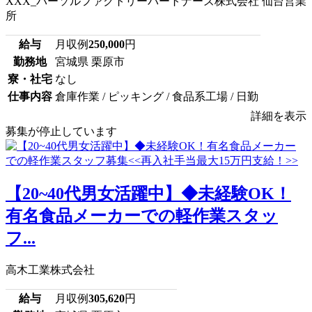
XXX_パーソルファクトリーパートナーズ株式会社 仙台営業
所
給与
月収例
250,000
円
勤務地
宮城県 栗原市
寮・社宅
なし
仕事内容
倉庫作業 / ピッキング / 食品系工場 / 日勤
詳細を表示
募集が停止しています
【20~40代男女活躍中】◆未経験OK！
有名食品メーカーでの軽作業スタッ
フ...
高木工業株式会社
給与
月収例
305,620
円