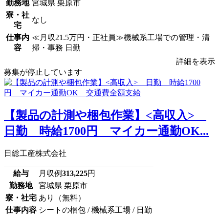
勤務地
宮城県 栗原市
寮・社
なし
宅
仕事内
≪月収21.5万円・正社員≫機械系工場での管理・清
容
掃・事務 日勤
詳細を表示
募集が停止しています
【製品の計測や梱包作業】<高収入>
日勤 時給1700円 マイカー通勤OK...
日総工産株式会社
給与
月収例
313,225
円
勤務地
宮城県 栗原市
寮・社宅
あり（無料）
仕事内容
シートの梱包 / 機械系工場 / 日勤