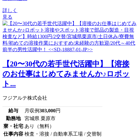
詳しく
見る
【20〜30代の若手世代活躍中】【溶接
のお仕事はじめてみませんか♪ロボッ
ト...
フジアルテ株式会社
給与
月収例
303,000
円
勤務地
宮城県 栗原市
寮・社宅
あり（無料）
仕事内容
検査・溶接 / 自動車系工場 / 交替制