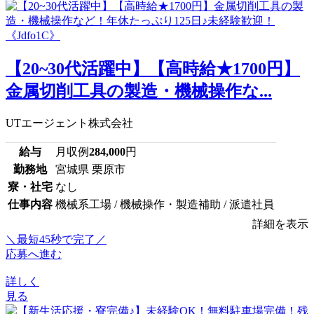
【20~30代活躍中】【高時給★1700円】
金属切削工具の製造・機械操作な...
UTエージェント株式会社
給与
月収例
284,000
円
勤務地
宮城県 栗原市
寮・社宅
なし
仕事内容
機械系工場 / 機械操作・製造補助 / 派遣社員
詳細を表示
＼最短45秒で完了／
応募へ進む
詳しく
見る