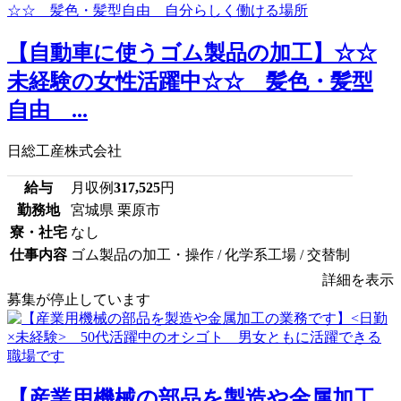
【自動車に使うゴム製品の加工】☆☆
未経験の女性活躍中☆☆ 髪色・髪型
自由 ...
日総工産株式会社
給与
月収例
317,525
円
勤務地
宮城県 栗原市
寮・社宅
なし
仕事内容
ゴム製品の加工・操作 / 化学系工場 / 交替制
詳細を表示
募集が停止しています
【産業用機械の部品を製造や金属加工