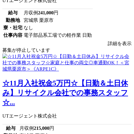
UTエージェント株式会社
給与
月収例
241,000
円
勤務地
宮城県 栗原市
寮・社宅
なし
仕事内容
電子部品系工場での軽作業 日勤
詳細を表示
募集が停止しています
☆11月入社祝金5万円☆【日勤＆土日休
み】リサイクル会社での事務スタッフ
☆...
UTエージェント株式会社
給与
月収例
215,000
円