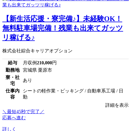
【新生活応援・寮完備♪】未経験OK！
無料駐車場完備！残業も出来てガッツ
リ稼げる♪
株式会社綜合キャリアオプション
給与
月収例
210,000
円
勤務地
宮城県 栗原市
寮・社
あり
宅
仕事内
シートの軽作業・ピッキング / 自動車系工場 / 日
容
勤
詳細を表示
＼最短45秒で完了／
応募へ進む
詳しく