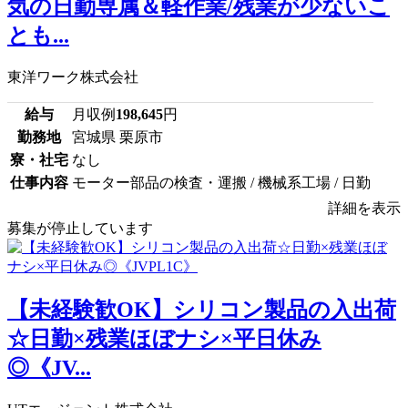
気の日勤専属＆軽作業/残業が少ないこ
とも...
東洋ワーク株式会社
給与
月収例
198,645
円
勤務地
宮城県 栗原市
寮・社宅
なし
仕事内容
モーター部品の検査・運搬 / 機械系工場 / 日勤
詳細を表示
募集が停止しています
【未経験歓OK】シリコン製品の入出荷
☆日勤×残業ほぼナシ×平日休み
◎《JV...