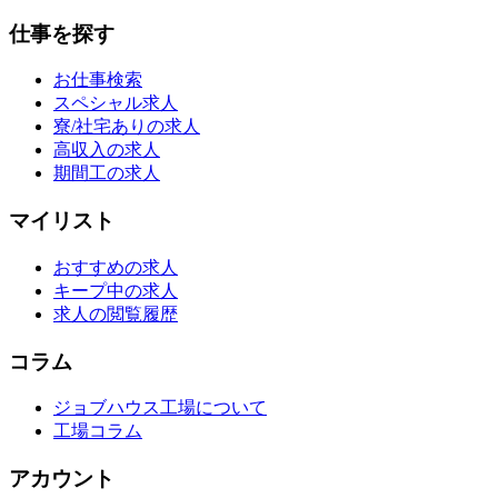
仕事を探す
お仕事検索
スペシャル求人
寮/社宅ありの求人
高収入の求人
期間工の求人
マイリスト
おすすめの求人
キープ中の求人
求人の閲覧履歴
コラム
ジョブハウス工場について
工場コラム
アカウント