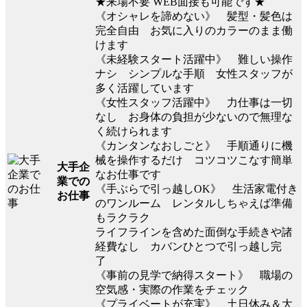
★来場不要 WEB面接も可能です★
《オシャレを諦めない》 髪型・髪色は
完全自由 お気に入りのカラーのまま働
けます
《未経験スタート活躍中》 難しい操作
ナシ シンプルな手順 女性スタッフが
多く活躍しています
《女性スタッフ活躍中》 力仕事は一切
なし お身体の負担が少ないので無理な
く続けられます
《カンタンなおしごと》 手順通りに機
械を操作するだけ コツコツこなす簡単
大手企
なお仕事です
業での
《手ぶらで引っ越しOK》 生活家電付き
お仕事
のワンルーム レンタルしちゃえば準備
もラクラク
ライフラインを含めた面倒な手続きや諸
経費なし カバンひとつで引っ越し完
了
《事前の見学で納得スタート》 職場の
空気感・実際の作業をチェック
《プライベートが充実》 土日休み＆大