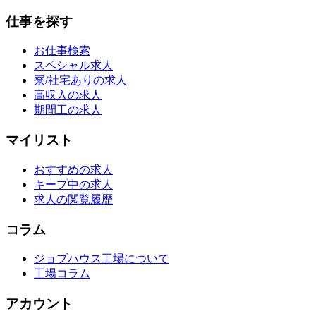
仕事を探す
お仕事検索
スペシャル求人
寮/社宅ありの求人
高収入の求人
期間工の求人
マイリスト
おすすめの求人
キープ中の求人
求人の閲覧履歴
コラム
ジョブハウス工場について
工場コラム
アカウント