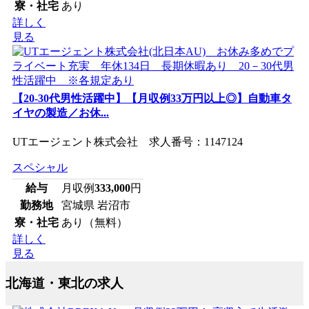
寮・社宅
あり
詳しく
見る
【20-30代男性活躍中】【月収例33万円以上◎】自動車タ
イヤの製造／お休...
UTエージェント株式会社 求人番号：1147124
スペシャル
給与
月収例
333,000
円
勤務地
宮城県 岩沼市
寮・社宅
あり（無料）
詳しく
見る
北海道・東北の求人