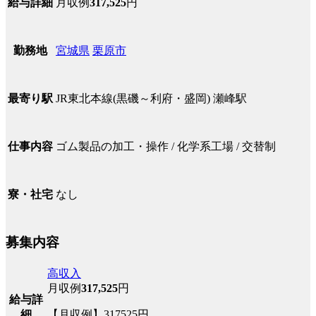
月収例
317,525
円
給与詳細
宮城県
栗原市
勤務地
JR東北本線(黒磯～利府・盛岡) 瀬峰駅
最寄り駅
ゴム製品の加工・操作 / 化学系工場 / 交替制
仕事内容
なし
寮・社宅
募集内容
高収入
月収例
317,525
円
給与詳
細
【月収例】317525円