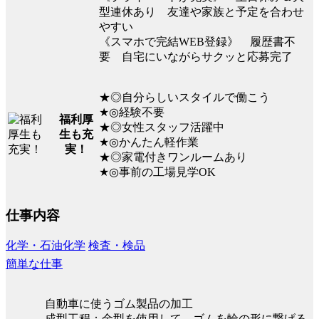
型連休あり 友達や家族と予定を合わせ
やすい
《スマホで完結WEB登録》 履歴書不
要 自宅にいながらサクッと応募完了
★◎自分らしいスタイルで働こう
★◎経験不要
福利厚
★◎女性スタッフ活躍中
生も充
★◎かんたん軽作業
実！
★◎家電付きワンルームあり
★◎事前の工場見学OK
仕事内容
化学・石油化学
検査・検品
簡単な仕事
自動車に使うゴム製品の加工
成型工程：金型を使用して ゴムを輪の形に繋げる