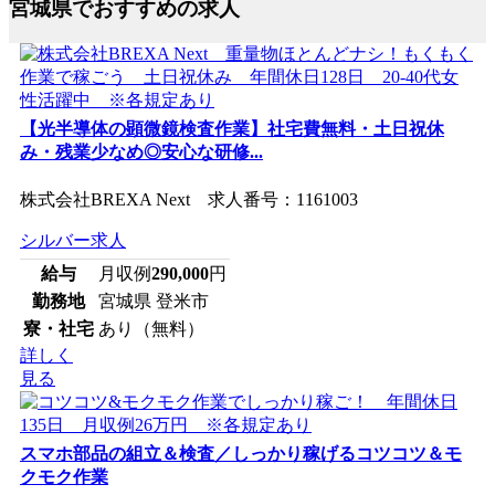
宮城県でおすすめの求人
【光半導体の顕微鏡検査作業】社宅費無料・土日祝休
み・残業少なめ◎安心な研修...
株式会社BREXA Next 求人番号：1161003
シルバー求人
給与
月収例
290,000
円
勤務地
宮城県 登米市
寮・社宅
あり（無料）
詳しく
見る
スマホ部品の組立＆検査／しっかり稼げるコツコツ＆モ
クモク作業