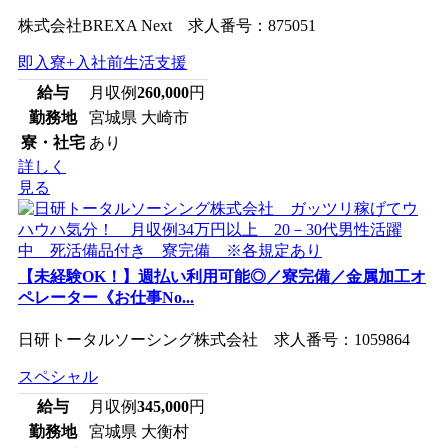
株式会社BREXA Next 求人番号：875051
即入寮+入社前生活支援
給与
月収例
260,000
円
勤務地
宮城県 大崎市
寮・社宅
あり
詳しく
見る
【未経験OK！】週払い利用可能◎／寮完備／金属加工オ
ペレーター《お仕事No...
日研トータルソーシング株式会社 求人番号：1059864
スペシャル
給与
月収例
345,000
円
勤務地
宮城県 大衡村