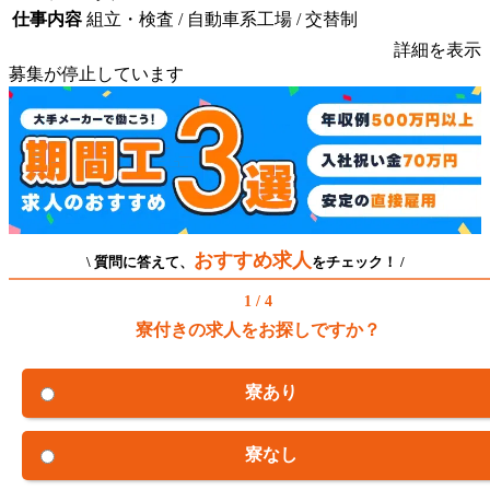
仕事内容
組立・検査 / 自動車系工場 / 交替制
詳細を表示
募集が停止しています
おすすめ求人
\ 質問に答えて、
をチェック！ /
1 / 4
寮付きの求人をお探しですか？
寮あり
寮なし