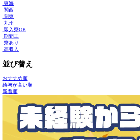
東海
関西
関東
九州
即入寮OK
期間工
寮あり
高収入
並び替え
おすすめ順
給与が高い順
新着順