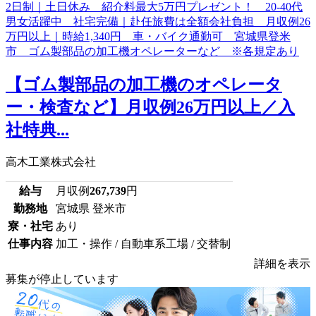
【ゴム製部品の加工機のオペレータ
ー・検査など】月収例26万円以上／入
社特典...
高木工業株式会社
給与
月収例
267,739
円
勤務地
宮城県 登米市
寮・社宅
あり
仕事内容
加工・操作 / 自動車系工場 / 交替制
詳細を表示
募集が停止しています