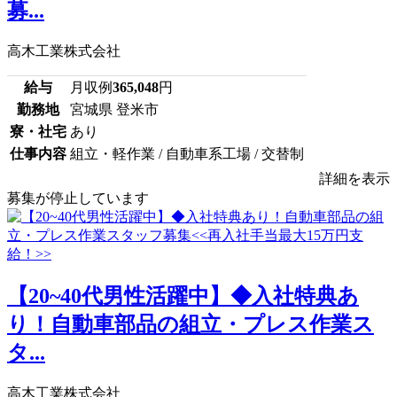
募...
高木工業株式会社
給与
月収例
365,048
円
勤務地
宮城県 登米市
寮・社宅
あり
仕事内容
組立・軽作業 / 自動車系工場 / 交替制
詳細を表示
募集が停止しています
【20~40代男性活躍中】◆入社特典あ
り！自動車部品の組立・プレス作業ス
タ...
高木工業株式会社