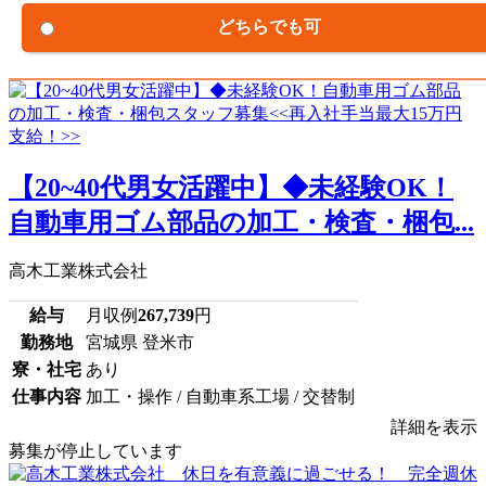
どちらでも可
【20~40代男女活躍中】◆未経験OK！
自動車用ゴム部品の加工・検査・梱包...
高木工業株式会社
給与
月収例
267,739
円
勤務地
宮城県 登米市
寮・社宅
あり
仕事内容
加工・操作 / 自動車系工場 / 交替制
詳細を表示
募集が停止しています