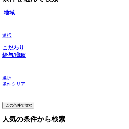
地域
選択
こだわり
給与/職種
選択
条件クリア
この条件で検索
人気の条件から検索