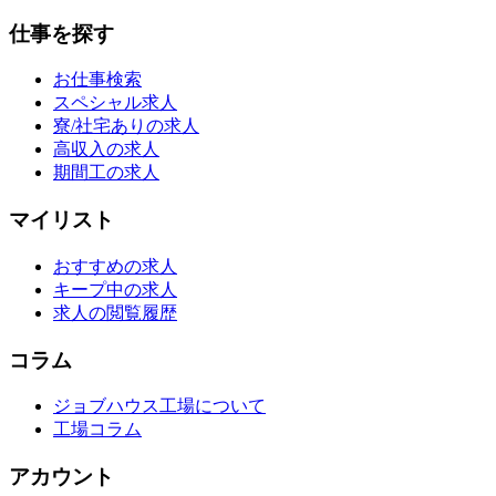
仕事を探す
お仕事検索
スペシャル求人
寮/社宅ありの求人
高収入の求人
期間工の求人
マイリスト
おすすめの求人
キープ中の求人
求人の閲覧履歴
コラム
ジョブハウス工場について
工場コラム
アカウント