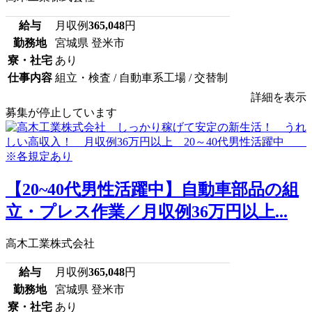
給与
月収例
365,048
円
勤務地
宮城県 登米市
寮・社宅
あり
仕事内容
組立・検査 / 自動車系工場 / 交替制
詳細を表示
募集が停止しています
【20~40代男性活躍中】自動車部品の組
立・プレス作業／月収例36万円以上...
高木工業株式会社
給与
月収例
365,048
円
勤務地
宮城県 登米市
寮・社宅
あり