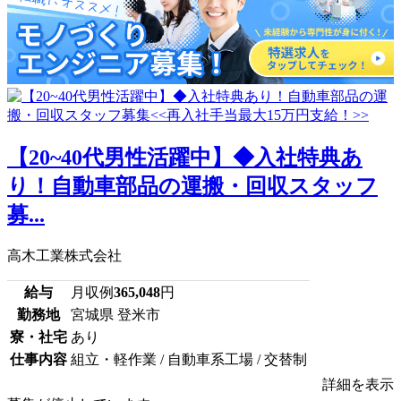
【20~40代男性活躍中】◆入社特典あ
り！自動車部品の運搬・回収スタッフ
募...
高木工業株式会社
給与
月収例
365,048
円
勤務地
宮城県 登米市
寮・社宅
あり
仕事内容
組立・軽作業 / 自動車系工場 / 交替制
詳細を表示