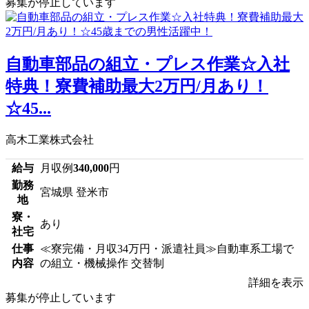
募集が停止しています
自動車部品の組立・プレス作業☆入社
特典！寮費補助最大2万円/月あり！
☆45...
高木工業株式会社
給与
月収例
340,000
円
勤務
宮城県 登米市
地
寮・
あり
社宅
仕事
≪寮完備・月収34万円・派遣社員≫自動車系工場で
内容
の組立・機械操作 交替制
詳細を表示
募集が停止しています