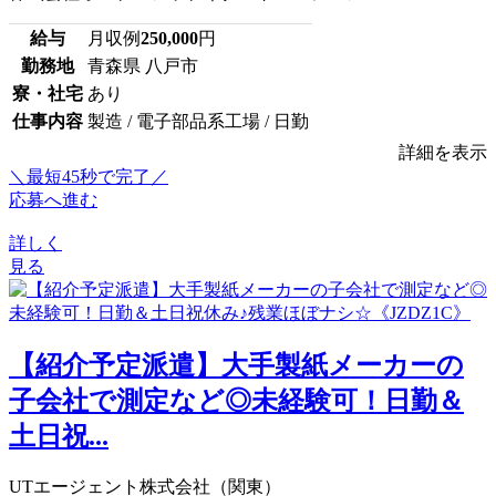
給与
月収例
250,000
円
勤務地
青森県 八戸市
寮・社宅
あり
仕事内容
製造 / 電子部品系工場 / 日勤
詳細を表示
＼最短45秒で完了／
応募へ進む
詳しく
見る
【紹介予定派遣】大手製紙メーカーの
子会社で測定など◎未経験可！日勤＆
土日祝...
UTエージェント株式会社（関東）