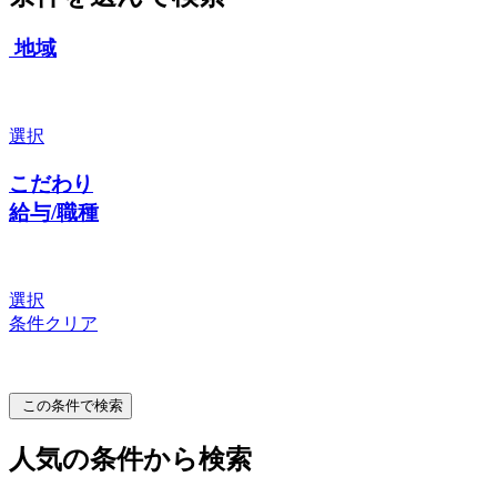
地域
選択
こだわり
給与/職種
選択
条件クリア
この条件で検索
人気の条件から検索