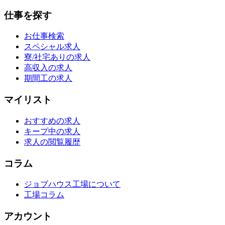
仕事を探す
お仕事検索
スペシャル求人
寮/社宅ありの求人
高収入の求人
期間工の求人
マイリスト
おすすめの求人
キープ中の求人
求人の閲覧履歴
コラム
ジョブハウス工場について
工場コラム
アカウント