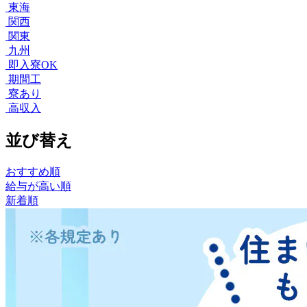
東海
関西
関東
九州
即入寮OK
期間工
寮あり
高収入
並び替え
おすすめ順
給与が高い順
新着順