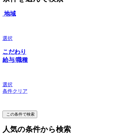
地域
選択
こだわり
給与/職種
選択
条件クリア
この条件で検索
人気の条件から検索