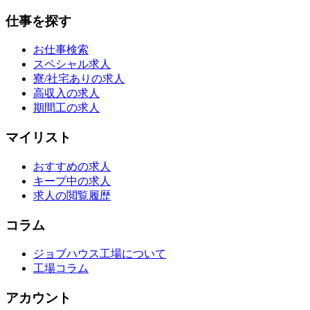
仕事を探す
お仕事検索
スペシャル求人
寮/社宅ありの求人
高収入の求人
期間工の求人
マイリスト
おすすめの求人
キープ中の求人
求人の閲覧履歴
コラム
ジョブハウス工場について
工場コラム
アカウント