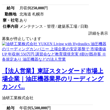
給与
月収例
250,000
円
勤務地
北海道 札幌市
寮・社宅
あり
仕事内容
メンテナンス・管理 / 建築系工場 / 日勤
詳細を表示
募集が停止しています
【法人営業】東証スタンダード市場上
場企業｜油圧機器業界のリーディング
カンパ...
油研工業株式会社
給与
年収例
5,500,000
円