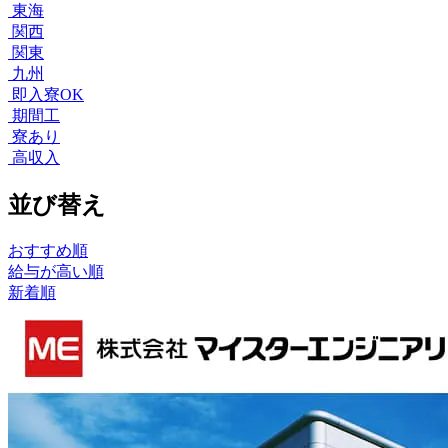
東海
関西
関東
九州
即入寮OK
期間工
寮あり
高収入
並び替え
おすすめ順
給与が高い順
新着順