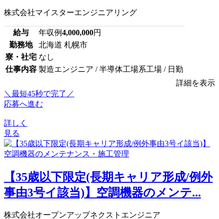
株式会社マイスターエンジニアリング
給与
年収例
4,000,000
円
勤務地
北海道 札幌市
寮・社宅
なし
仕事内容
製造エンジニア / 半導体工場系工場 / 日勤
詳細を表示
＼最短45秒で完了／
応募へ進む
詳しく
見る
【35歳以下限定(長期キャリア形成/例外
事由3号イ該当)】空調機器のメンテ...
株式会社オープンアップネクストエンジニア