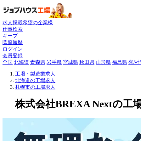
求人掲載希望の企業様
仕事検索
キープ
閲覧履歴
ログイン
会員登録
全国
北海道
青森県
岩手県
宮城県
秋田県
山形県
福島県
寮/
工場・製造業求人
北海道の工場求人
札幌市の工場求人
株式会社BREXA Nextの工場求