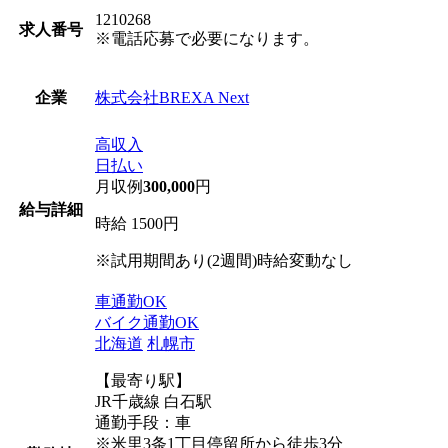
1210268
求人番号
※電話応募で必要になります。
株式会社BREXA Next
企業
高収入
日払い
月収例
300,000
円
給与詳細
時給 1500円
※試用期間あり(2週間)時給変動なし
車通勤OK
バイク通勤OK
北海道
札幌市
【最寄り駅】
JR千歳線 白石駅
通勤手段：車
※米里3条1丁目停留所から徒歩3分