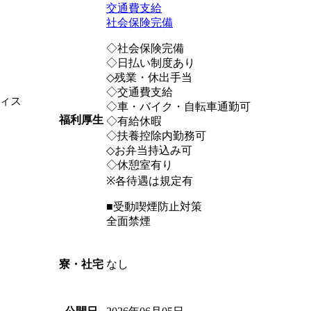
交通費支給
社会保険完備
◇社会保険完備
◇日払い制度あり
◇残業・休出手当
◇交通費支給
ィス
◇車・バイク・自転車通勤可
福利厚生
◇有給休暇
◇扶養控除内勤務可
◇お弁当持込み可
◇休憩室有り
※各待遇は規定有
■受動喫煙防止対策
全面禁煙
なし
寮・社宅