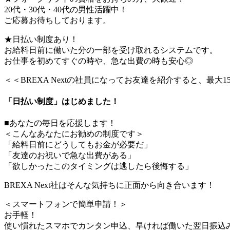
20代・30代・40代の男性活躍中！
ご応募お待ちしております。
★日払い制度あり！
お給料日前に働いた分の一部を受け取れるシステムです。
お仕事を初めてすぐの時や、急な出費の時も安心◎
＜＜BREXA Nextの社員になってお友達を紹介すると、最大
「日払い制度」はじめました！
■あなたの毎日を応援します！
＜こんなあなたにお勧めの制度です＞
「給料日前にどうしてもお金が必要だ」
「友達のお祝いで急な出費がある」
「欲しかったこのタイミングは逃したら後悔する」
BREXA Next社はそんな気持ちに正面から向き合います！
＜スマートフォンで簡単申請！＞
お手軽！
使い慣れたスマホでカンタン申込、早ければ働いた翌日振込