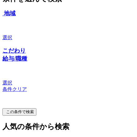
地域
選択
こだわり
給与/職種
選択
条件クリア
この条件で検索
人気の条件から検索