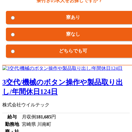
寮付きの求人をお探しですか？
寮あり
寮なし
どちらでも可
3交代/機械のボタン操作や製品取り出
し/年間休日124日
株式会社ウイルテック
給与
月収例
181,685
円
勤務地
宮崎県 川南町
寮・社