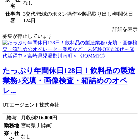
なし
宅
仕事内
3交代/機械のボタン操作や製品取り出し/年間休日
容
124日
詳細を表示
募集が停止しています
たっぷり年間休日128日！飲料品の製造
業務♪充填・画像検査・箱詰めのオペ
レ...
UTエージェント株式会社
給与
月収例
216,000
円
勤務地
宮崎県 川南町
寮・社
なし
宅