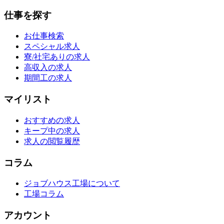
仕事を探す
お仕事検索
スペシャル求人
寮/社宅ありの求人
高収入の求人
期間工の求人
マイリスト
おすすめの求人
キープ中の求人
求人の閲覧履歴
コラム
ジョブハウス工場について
工場コラム
アカウント