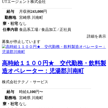
UTエージェント株式会社
給与
月収例
243,000
円
勤務地
宮崎県 川南町
寮・社宅
なし
仕事内容
食品系工場 / 食品加工 / 正社員
詳細を表示
募集が停止しています
高時給１１００円★ 交代勤務・飲料製
造オペレーター：児湯郡川南町
株式会社テクノ・サービス
給与
時給
1,100
円〜
勤務地
宮崎県 川南町
寮・社宅
なし