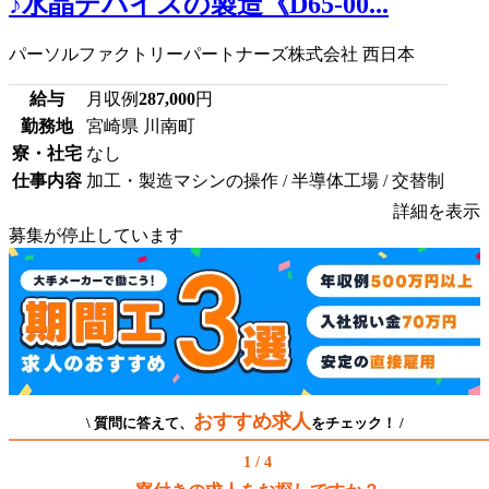
♪水晶デバイスの製造《D65-00...
パーソルファクトリーパートナーズ株式会社 西日本
給与
月収例
287,000
円
勤務地
宮崎県 川南町
寮・社宅
なし
仕事内容
加工・製造マシンの操作 / 半導体工場 / 交替制
詳細を表示
募集が停止しています
おすすめ求人
\ 質問に答えて、
をチェック！ /
1 / 4