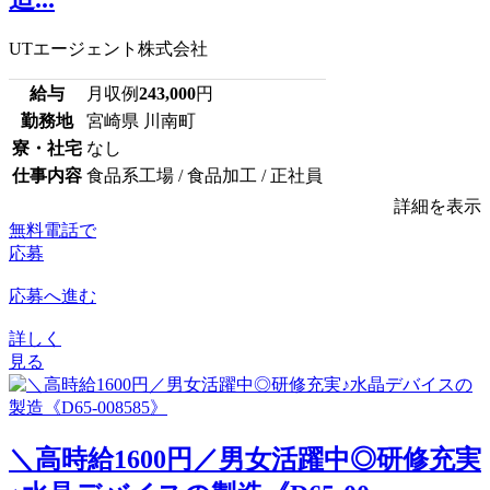
UTエージェント株式会社
給与
月収例
243,000
円
勤務地
宮崎県 川南町
寮・社宅
なし
仕事内容
食品系工場 / 食品加工 / 正社員
詳細を表示
無料電話で
応募
応募へ進む
詳しく
見る
＼高時給1600円／男女活躍中◎研修充実