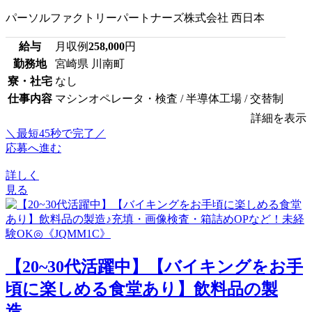
パーソルファクトリーパートナーズ株式会社 西日本
給与
月収例
258,000
円
勤務地
宮崎県 川南町
寮・社宅
なし
仕事内容
マシンオペレータ・検査 / 半導体工場 / 交替制
詳細を表示
＼最短45秒で完了／
応募へ進む
詳しく
見る
【20~30代活躍中】【バイキングをお手
頃に楽しめる食堂あり】飲料品の製
造...