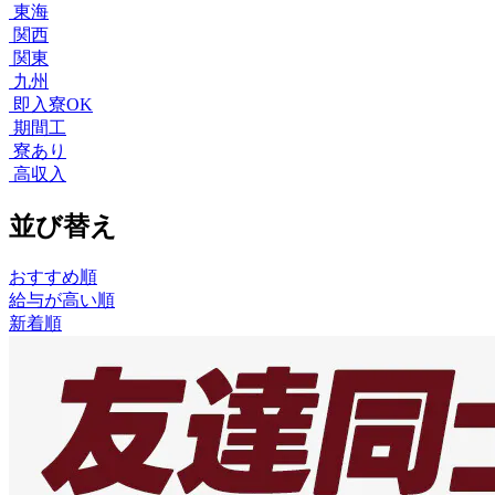
東海
関西
関東
九州
即入寮OK
期間工
寮あり
高収入
並び替え
おすすめ順
給与が高い順
新着順